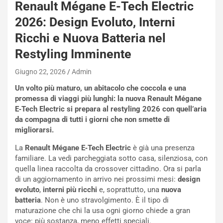
Renault Mégane E-Tech Electric
2026: Design Evoluto, Interni
Ricchi e Nuova Batteria nel
Restyling Imminente
Giugno 22, 2026
Admin
Un volto più maturo, un abitacolo che coccola e una
promessa di viaggi più lunghi: la nuova Renault Mégane
E‑Tech Electric si prepara al restyling 2026 con quell’aria
da compagna di tutti i giorni che non smette di
migliorarsi.
La
Renault Mégane E‑Tech Electric
è già una presenza
familiare. La vedi parcheggiata sotto casa, silenziosa, con
quella linea raccolta da crossover cittadino. Ora si parla
di un aggiornamento in arrivo nei prossimi mesi:
design
evoluto
,
interni più ricchi
e, soprattutto, una
nuova
batteria
. Non è uno stravolgimento. È il tipo di
NOTIZIE
maturazione che chi la usa ogni giorno chiede a gran
P
voce: più sostanza, meno effetti speciali.