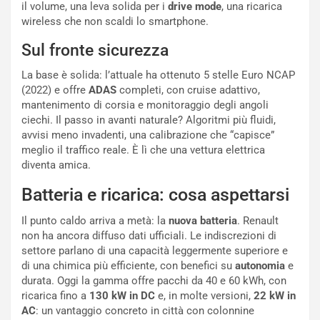
i
m
il volume, una leva solida per i
drive mode
, una ricarica
P
u
wireless che non scaldi lo smartphone.
a
l
r
a
Sul fronte sicurezza
t
1
La base è solida: l’attuale ha ottenuto 5 stelle Euro NCAP
e
E
(2022) e offre
ADAS
completi, con cruise adattivo,
n
d
mantenimento di corsia e monitoraggio degli angoli
z
i
ciechi. Il passo in avanti naturale? Algoritmi più fluidi,
a
t
avvisi meno invadenti, una calibrazione che “capisce”
d
i
meglio il traffico reale. È lì che una vettura elettrica
e
o
diventa amica.
l
n
G
:
Batteria e ricarica: cosa aspettarsi
P
U
d
n
Il punto caldo arriva a metà: la
nuova batteria
. Renault
e
’
non ha ancora diffuso dati ufficiali. Le indiscrezioni di
l
E
settore parlano di una capacità leggermente superiore e
B
s
di una chimica più efficiente, con benefici su
autonomia
e
a
p
durata. Oggi la gamma offre pacchi da 40 e 60 kWh, con
h
e
ricarica fino a
130 kW in DC
e, in molte versioni,
22 kW in
r
r
AC
: un vantaggio concreto in città con colonnine
a
i