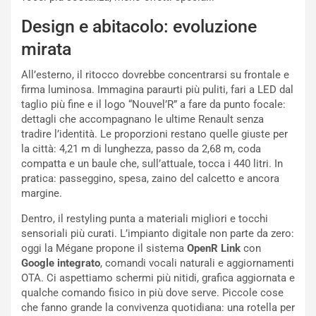
l
NOTIZIE
a
Design e abitacolo: evoluzione
C
y
mirata
o
s
n
e
All’esterno, il ritocco dovrebbe concentrarsi su frontale e
f
a
firma luminosa. Immagina paraurti più puliti, fari a LED dal
e
t
taglio più fine e il logo “Nouvel’R” a fare da punto focale:
r
C
dettagli che accompagnano le ultime Renault senza
m
h
tradire l’identità. Le proporzioni restano quelle giuste per
a
a
la città: 4,21 m di lunghezza, passo da 2,68 m, coda
t
l
compatta e un baule che, sull’attuale, tocca i 440 litri. In
o
l
pratica: passeggino, spesa, zaino del calcetto e ancora
l
e
margine.
’
n
O
g
Dentro, il restyling punta a materiali migliori e tocchi
r
e
sensoriali più curati. L’impianto digitale non parte da zero:
a
D
oggi la Mégane propone il sistema
OpenR Link
con
r
D
Google integrato
, comandi vocali naturali e aggiornamenti
i
F
OTA. Ci aspettiamo schermi più nitidi, grafica aggiornata e
o
o
qualche comando fisico in più dove serve. Piccole cose
d
r
che fanno grande la convivenza quotidiana: una rotella per