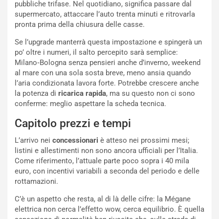
pubbliche trifase. Nel quotidiano, significa passare dal
i
e
supermercato, attaccare l’auto trenta minuti e ritrovarla
n
n
pronta prima della chiusura delle casse.
:
z
l
a
Se l’upgrade manterrà questa impostazione e spingerà un
a
d
po’ oltre i numeri, il salto percepito sarà semplice:
F
i
Milano‑Bologna senza pensieri anche d’inverno, weekend
I
G
al mare con una sola sosta breve, meno ansia quando
A
u
l’aria condizionata lavora forte. Potrebbe crescere anche
S
i
la potenza di
ricarica rapida
, ma su questo non ci sono
m
d
conferme: meglio aspettare la scheda tecnica.
e
a
n
P
Capitolo prezzi e tempi
t
i
L’arrivo nei
concessionari
è atteso nei prossimi mesi;
i
e
listini e allestimenti non sono ancora ufficiali per l’Italia.
s
g
Come riferimento, l’attuale parte poco sopra i 40 mila
c
h
euro, con incentivi variabili a seconda del periodo e delle
e
e
rottamazioni.
l
v
a
o
C’è un aspetto che resta, al di là delle cifre: la Mégane
C
l
elettrica non cerca l’effetto wow, cerca equilibrio. È quella
o
e