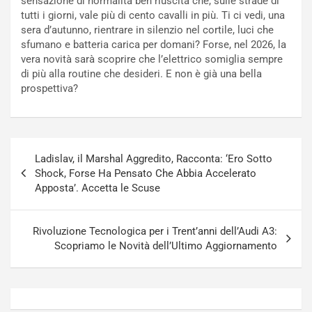
sensazione di normalità ben riuscita che, sulle strade di
r
e
tutti i giorni, vale più di cento cavalli in più. Ti ci vedi, una
s
R
sera d’autunno, rientrare in silenzio nel cortile, luci che
a
i
sfumano e batteria carica per domani? Forse, nel 2026, la
N
n
vera novità sarà scoprire che l’elettrico somiglia sempre
o
f
di più alla routine che desideri. E non è già una bella
t
o
prospettiva?
t
r
u
z
r
a
n
t
Navigazione
a
a
Ladislav, il Marshal Aggredito, Racconta: ‘Ero Sotto
articoli
a
[
Shock, Forse Ha Pensato Che Abbia Accelerato
S
V
Apposta’. Accetta le Scuse
e
I
p
D
a
E
Rivoluzione Tecnologica per i Trent’anni dell’Audi A3:
n
O
Scopriamo le Novità dell’Ultimo Aggiornamento
g
]
Agosto
Agosto
5,
4,
2026
2026