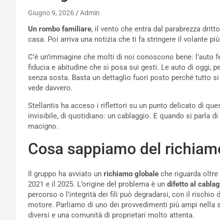
Giugno 9, 2026
Admin
Un rombo familiare
, il vento che entra dal parabrezza dritt
casa. Poi arriva una notizia che ti fa stringere il volante pi
C’è un’immagine che molti di noi conoscono bene: l’auto fe
fiducia e abitudine che si posa sui gesti. Le auto di oggi, 
senza sosta. Basta un dettaglio fuori posto perché tutto si 
vede davvero.
Stellantis ha acceso i riflettori su un punto delicato di 
invisibile, di quotidiano: un cablaggio. E quando si parla di
macigno.
Cosa sappiamo del richiam
Il gruppo ha avviato un
richiamo globale
che riguarda oltre 
2021 e il 2025. L’origine del problema è un
difetto al cabla
percorso o l’integrità dei fili può degradarsi, con il rischio 
motore. Parliamo di uno dei provvedimenti più ampi nella s
diversi e una comunità di proprietari molto attenta.