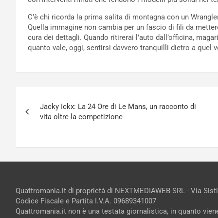
C’è chi ricorda la prima salita di montagna con un Wrangler, 
Quella immagine non cambia per un fascio di fili da mettere 
cura dei dettagli. Quando ritirerai l’auto dall’officina, mag
quanto vale, oggi, sentirsi davvero tranquilli dietro a quel 
Navigazione
Jacky Ickx: La 24 Ore di Le Mans, un racconto di
articoli
vita oltre la competizione
Quattromania.it di proprietà di NEXTMEDIAWEB SRL - Via Sist
Codice Fiscale e Partita I.V.A. 09689341007
Quattromania.it non è una testata giornalistica, in quanto vie