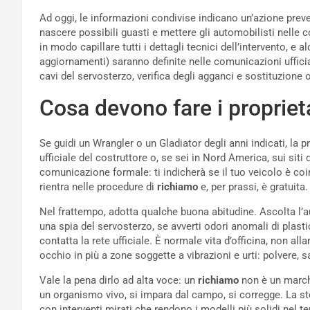
Ad oggi, le informazioni condivise indicano un’azione preven
nascere possibili guasti e mettere gli automobilisti nelle c
in modo capillare tutti i dettagli tecnici dell’intervento, e 
aggiornamenti) saranno definite nelle comunicazioni ufficiali
cavi del servosterzo, verifica degli agganci e sostituzione
Cosa devono fare i propriet
Se guidi un Wrangler o un Gladiator degli anni indicati, la 
ufficiale del costruttore o, se sei in Nord America, sui siti d
comunicazione formale: ti indicherà se il tuo veicolo è coi
rientra nelle procedure di
richiamo
e, per prassi, è gratuita.
Nel frattempo, adotta qualche buona abitudine. Ascolta l’a
una spia del servosterzo, se avverti odori anomali di plast
contatta la rete ufficiale. È normale vita d’officina, non a
occhio in più a zone soggette a vibrazioni e urti: polvere, 
Vale la pena dirlo ad alta voce: un
richiamo
non è un marchi
un organismo vivo, si impara dal campo, si corregge. La sto
con interventi mirati che rendono i modelli più solidi nel t