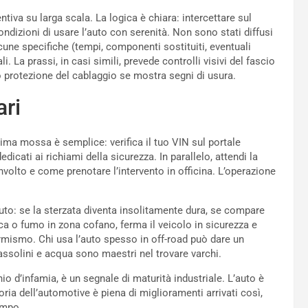
tiva su larga scala. La logica è chiara: intercettare sul
ondizioni di usare l’auto con serenità. Non sono stati diffusi
alcune specifiche (tempi, componenti sostituiti, eventuali
. La prassi, in casi simili, prevede controlli visivi del fascio
 o protezione del cablaggio se mostra segni di usura.
ari
prima mossa è semplice: verifica il tuo VIN sul portale
edicati ai richiami della sicurezza. In parallelo, attendi la
nvolto e come prenotare l’intervento in officina. L’operazione
uto: se la sterzata diventa insolitamente dura, se compare
ica o fumo in zona cofano, ferma il veicolo in sicurezza e
llarmismo. Chi usa l’auto spesso in off-road può dare un
sassolini e acqua sono maestri nel trovare varchi.
o d’infamia, è un segnale di maturità industriale. L’auto è
ria dell’automotive è piena di miglioramenti arrivati così,
empo.