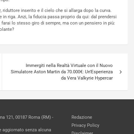
riduttore inserito e il cielo che si allarga dopo la curva.
in riga. Anzi, la fiducia passa proprio da qui: dal prendersi
ari farai lo stesso giro di sempre, ma con un pensiero in più:
volante?
Immergiti nella Realtà Virtuale con il Nuovo
Simulatore Aston Martin da 70.000€: Un’Esperienza
da Vera Valkyrie Hypercar
ina 121, 00187 Roma (RM) -
Redazione
Privacy Policy
ne aggiornato senza alcuna
Disclaimer