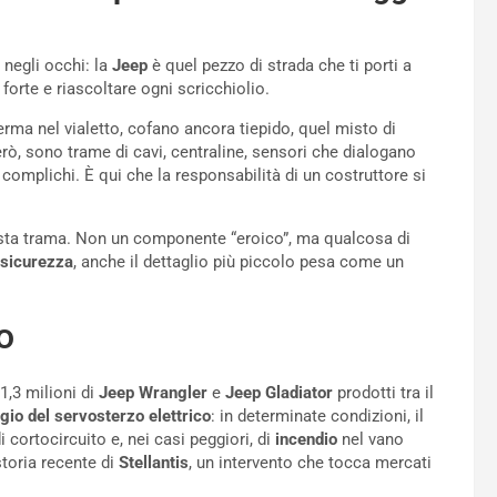
o negli occhi: la
Jeep
è quel pezzo di strada che ti porti a
ù forte e riascoltare ogni scricchiolio.
rma nel vialetto, cofano ancora tiepido, quel misto di
però, sono trame di cavi, centraline, sensori che dialogano
complichi. È qui che la responsabilità di un costruttore si
questa trama. Non un componente “eroico”, ma qualcosa di
sicurezza
, anche il dettaglio più piccolo pesa come un
o
1,3 milioni di
Jeep Wrangler
e
Jeep Gladiator
prodotti tra il
ggio del servosterzo elettrico
: in determinate condizioni, il
di cortocircuito e, nei casi peggiori, di
incendio
nel vano
toria recente di
Stellantis
, un intervento che tocca mercati