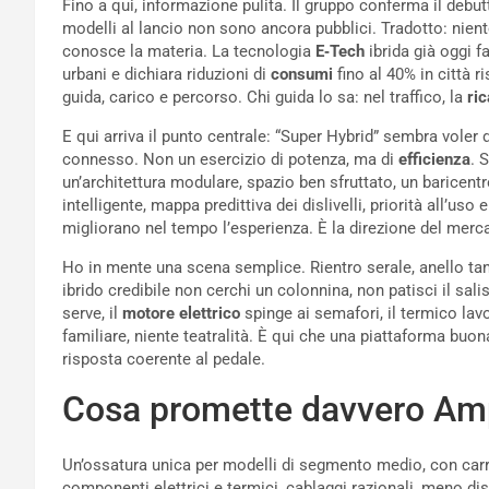
Fino a qui, informazione pulita. Il gruppo conferma il debu
modelli al lancio non sono ancora pubblici. Tradotto: niente
conosce la materia. La tecnologia
E‑Tech
ibrida già oggi fa
urbani e dichiara riduzioni di
consumi
fino al 40% in città 
guida, carico e percorso. Chi guida lo sa: nel traffico, la
ric
E qui arriva il punto centrale: “Super Hybrid” sembra voler di
connesso. Non un esercizio di potenza, ma di
efficienza
. 
un’architettura modulare, spazio ben sfruttato, un baricent
intelligente, mappa predittiva dei dislivelli, priorità all’uso e
migliorano nel tempo l’esperienza. È la direzione del mer
Ho in mente una scena semplice. Rientro serale, anello ta
ibrido credibile non cerchi un colonnina, non patisci il sali
serve, il
motore elettrico
spinge ai semafori, il termico lav
familiare, niente teatralità. È qui che una piattaforma buona 
risposta coerente al pedale.
Cosa promette davvero A
Un’ossatura unica per modelli di segmento medio, con carro
componenti elettrici e termici, cablaggi razionali, meno dis