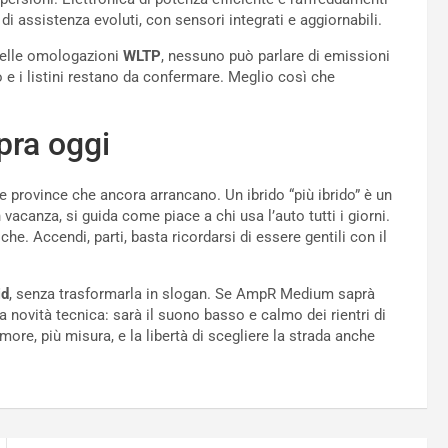
 di assistenza evoluti, con sensori integrati e aggiornabili.
 delle omologazioni
WLTP
, nessuno può parlare di emissioni
o e i listini restano da confermare. Meglio così che
pra oggi
e province che ancora arrancano. Un ibrido “più ibrido” è un
acanza, si guida come piace a chi usa l’auto tutti i giorni.
e. Accendi, parti, basta ricordarsi di essere gentili con il
id
, senza trasformarla in slogan. Se AmpR Medium saprà
una novità tecnica: sarà il suono basso e calmo dei rientri di
e, più misura, e la libertà di scegliere la strada anche