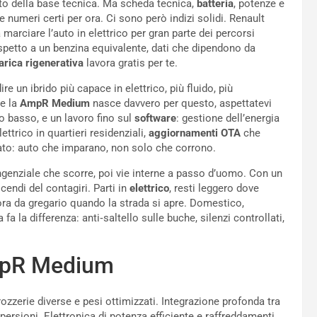
tto della base tecnica. Ma scheda tecnica,
batteria
, potenze e
 numeri certi per ora. Ci sono però indizi solidi. Renault
 marciare l’auto in elettrico per gran parte dei percorsi
rispetto a un benzina equivalente, dati che dipendono da
arica rigenerativa
lavora gratis per te.
re un ibrido più capace in elettrico, più fluido, più
Se la
AmpR Medium
nasce davvero per questo, aspettatevi
ro basso, e un lavoro fino sul
software
: gestione dell’energia
lettrico in quartieri residenziali,
aggiornamenti OTA
che
cato: auto che imparano, non solo che corrono.
ngenziale che scorre, poi vie interne a passo d’uomo. Con un
scendi del contagiri. Parti in
elettrico
, resti leggero dove
ora da gregario quando la strada si apre. Domestico,
fa la differenza: anti‑saltello sulle buche, silenzi controllati,
mpR Medium
zzerie diverse e pesi ottimizzati. Integrazione profonda tra
persioni. Elettronica di potenza efficiente e raffreddamenti