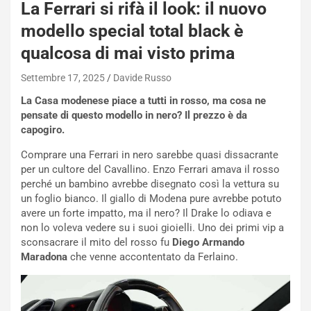
La Ferrari si rifà il look: il nuovo
a
i
modello special total black è
e
qualcosa di mai visto prima
-
P
Settembre 17, 2025
Davide Russo
O
W
La Casa modenese piace a tutti in rosso, ma cosa ne
E
pensate di questo modello in nero? Il prezzo è da
R
capogiro.
S
Comprare una Ferrari in nero sarebbe quasi dissacrante
t
per un cultore del Cavallino. Enzo Ferrari amava il rosso
a
perché un bambino avrebbe disegnato così la vettura su
b
un foglio bianco. Il giallo di Modena pure avrebbe potuto
i
avere un forte impatto, ma il nero? Il Drake lo odiava e
l
non lo voleva vedere su i suoi gioielli. Uno dei primi vip a
i
sconsacrare il mito del rosso fu
Diego Armando
s
Maradona
che venne accontentato da Ferlaino.
c
e
u
n