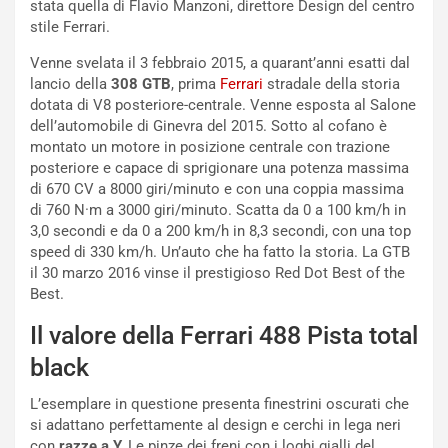
l
i
stata quella di Flavio Manzoni, direttore Design del centro
V
P
stile Ferrari.
i
a
a
r
Venne svelata il 3 febbraio 2015, a quarant’anni esatti dal
g
t
lancio della
308 GTB
, prima
Ferrari
stradale della storia
g
e
dotata di V8 posteriore-centrale. Venne esposta al Salone
i
n
dell’automobile di Ginevra del 2015. Sotto al cofano è
o
z
montato un motore in posizione centrale con trazione
p
a
posteriore e capace di sprigionare una potenza massima
i
d
di 670 CV a 8000 giri/minuto e con una coppia massima
ù
e
di 760 N·m a 3000 giri/minuto. Scatta da 0 a 100 km/h in
L
l
3,0 secondi e da 0 a 200 km/h in 8,3 secondi, con una top
u
G
speed di 330 km/h. Un’auto che ha fatto la storia. La GTB
n
P
il 30 marzo 2016 vinse il prestigioso Red Dot Best of the
g
d
Best.
o
e
Il valore della Ferrari 488 Pista total
m
l
a
B
black
i
a
C
h
L’esemplare in questione presenta finestrini oscurati che
o
r
si adattano perfettamente al design e cerchi in lega neri
m
a
con
razze a Y.
Le pinze dei freni con i loghi gialli del