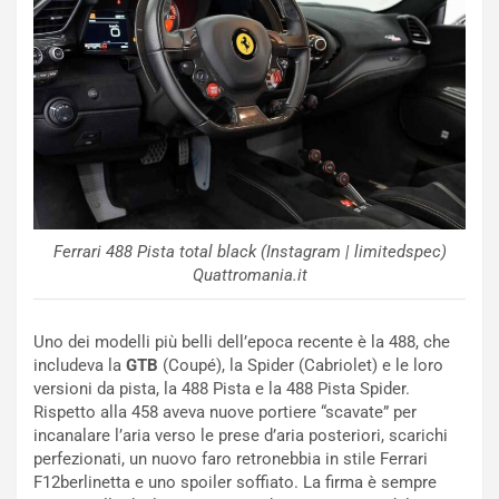
N
NOTIZIE
u
o
C
v
o
o
n
R
f
e
e
c
r
o
m
r
a
d
t
Ferrari 488 Pista total black (Instagram | limitedspec)
M
o
Quattromania.it
o
l
n
’
d
O
Uno dei modelli più belli dell’epoca recente è la 488, che
i
r
includeva la
GTB
(Coupé), la Spider (Cabriolet) e le loro
a
a
versioni da pista, la 488 Pista e la 488 Pista Spider.
l
r
Rispetto alla 458 aveva nuove portiere “scavate” per
e
i
incanalare l’aria verso le prese d’aria posteriori, scarichi
:
o
perfezionati, un nuovo faro retronebbia in stile Ferrari
I
d
F12berlinetta e uno spoiler soffiato. La firma è sempre