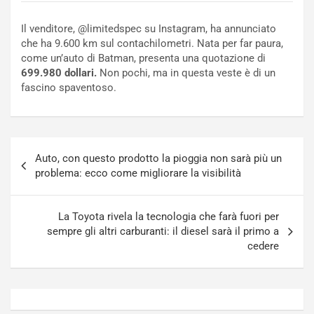
c
r
a
s
Il venditore, @limitedspec su Instagram, ha annunciato
t
a
che ha 9.600 km sul contachilometri. Nata per far paura,
o
N
come un’auto di Batman, presenta una quotazione di
N
o
699.980 dollari.
Non pochi, ma in questa veste è di un
o
t
fascino spaventoso.
n
t
P
u
l
r
u
n
Navigazione
g
a
Auto, con questo prodotto la pioggia non sarà più un
articoli
-
a
problema: ecco come migliorare la visibilità
i
S
n
e
R
p
La Toyota rivela la tecnologia che farà fuori per
E
a
sempre gli altri carburanti: il diesel sarà il primo a
E
n
cedere
V
g
Agosto
Agosto
6,
5,
2026
2026
Admin
Admin