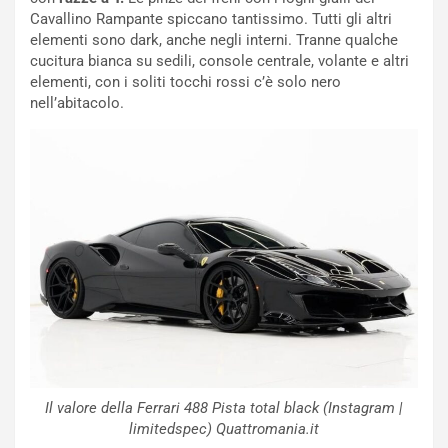
p
i
Cavallino Rampante spiccano tantissimo. Tutti gli altri
i
n
elementi sono dark, anche negli interni. Tranne qualche
u
:
cucitura bianca su sedili, console centrale, volante e altri
t
l
elementi, con i soliti tocchi rossi c’è solo nero
o
a
nell’abitacolo.
d
F
a
I
u
A
n
S
S
m
U
e
V
n
E
t
l
i
e
s
t
c
t
e
r
l
i
a
Il valore della Ferrari 488 Pista total black (Instagram |
f
C
limitedspec) Quattromania.it
i
o