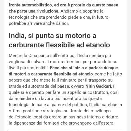
l
i
fronte automobilistico, ed ora è proprio da questo paese
V
P
che parte una rivoluzione
. Andiamo a scoprire la
i
a
tecnologia che sta prendendo piede e che, in futuro,
a
r
potrebbe arrivare anche da noi.
g
t
g
e
India, si punta su motorio a
i
n
carburante flessibile ad etanolo
o
z
p
a
Mentre la Cina punta sull’elettrico, l’India sembra più
i
d
vogliosa di salvare il motore termico, pur portandolo su
ù
e
livelli più sostenibili.
Ecco che si inizia a parlare dunque
L
l
di motori a carburante flessibile ad etanolo
, come ha fatto
u
G
sapere qualche mese fa il ministro per il trasporto su
n
P
strade ed autostrade del paese, ovvero
Nitin Gadkari
, il
g
d
quale si è operato per fare un appello ai costruttori, così
o
e
da richiedere un lavoro più incentrato su questa
m
l
tecnologia. In base al parere del politico, l’India sarebbe in
a
B
ottima posizione strategica sul fronte dello sviluppo
i
a
dell’etanolo, così da creare un business interno e ridurre
C
h
la dipendenza dai fornitori che provengono dall’estero.
o
r