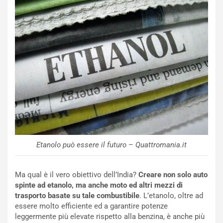
m
a
p
i
i
n
u
:
t
l
o
a
d
F
a
I
u
A
n
S
S
m
U
e
V
n
E
t
Etanolo può essere il futuro – Quattromania.it
l
i
e
s
t
c
Ma qual è il vero obiettivo dell’India?
Creare non solo auto
t
e
spinte ad etanolo, ma anche moto ed altri mezzi di
r
l
trasporto basate su tale combustibile
. L’etanolo, oltre ad
i
a
essere molto efficiente ed a garantire potenze
f
C
leggermente più elevate rispetto alla benzina, è anche più
i
o