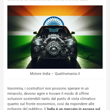
N
NOTIZIE
u
o
C
v
o
o
n
R
f
e
e
c
r
o
m
r
a
d
t
M
o
o
l
n
’
Motore India – Quattromania.it
d
O
i
r
a
a
Insomma, i costruttori non possono sperare in un
l
r
miracolo, devono agire e trovare il modo di offrire
e
i
soluzioni sostenibili tanto dal punto di vista climatico
:
o
quanto sul fronte economico, così da rispondere alle
I
d
richieste del pubblico.
L’India è un mercato in ascesa sul