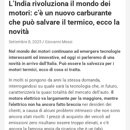
q
L’India rivoluziona il mondo dei
a
motori: c’è un nuovo carburante
i
e
che può salvare il termico, ecco la
-
novità
P
O
Settembre 8, 2025
Giovanni Messi
W
E
Nel mondo dei motori continuano ad emergere tecnologie
R
interessanti ed innovative, ed oggi vi parleremo di una
S
novità in arrivo dall’Italia. Può essere la salvezza per i
t
motori termici, ecco di cosa si tratta.
a
b
In molti si pongono da anni la stessa domanda,
i
interrogandosi su quale sarà la tecnologia che, in futuro,
l
caratterizzerà la quasi totalità del mercato dell’auto.
Il
i
motore elettrico va largamente per la maggiore, mentre
s
l’elettrico non ha ancora fatto breccia
nei desideri dei
c
clienti, a causa di alcuni problemi intrinseci che non sono
e
ancora stati risolti. I prezzi di acquisto dei veicoli ad
u
emissioni zero risultano essere troppo elevati, e c’è
n
ancora la famosa ansia da ricarica che è un tabù.