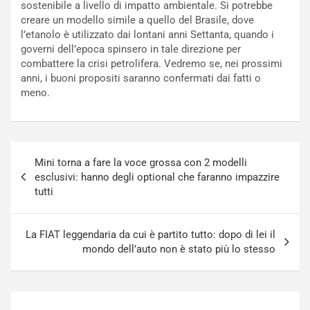
sostenibile a livello di impatto ambientale. Si potrebbe
c
r
creare un modello simile a quello del Brasile, dove
a
s
l’etanolo è utilizzato dai lontani anni Settanta, quando i
t
a
governi dell’epoca spinsero in tale direzione per
o
N
combattere la crisi petrolifera. Vedremo se, nei prossimi
N
o
anni, i buoni propositi saranno confermati dai fatti o
o
t
meno.
n
t
P
u
l
r
u
n
Navigazione
g
a
Mini torna a fare la voce grossa con 2 modelli
articoli
-
a
esclusivi: hanno degli optional che faranno impazzire
i
S
tutti
n
e
R
p
E
a
La FIAT leggendaria da cui è partito tutto: dopo di lei il
E
n
mondo dell’auto non è stato più lo stesso
V
g
Agosto
Agosto
6,
5,
2026
2026