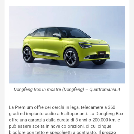
u
:
t
l
o
a
d
F
a
I
u
A
n
S
S
m
U
e
V
n
E
t
l
i
e
s
t
c
Dongfeng Box in mostra (Dongfeng) – Quattromania.it
t
e
r
l
i
a
La Premium offre dei cerchi in lega, telecamere a 360
f
C
gradi ed impianto audio a 6 altoparlanti. La Dongfeng Box
i
o
offre una garanzia dalla durata di 8 anni o 200.000 km, e
c
r
può essere scelta in nove colorazioni, di cui cinque
a
s
bicolore con tetto e specchietti a contrasto.
Il prezzo