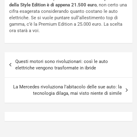
t
a
della Style Edition è di appena 21.500 euro
, non certo una
o
N
cifra esagerata considerando quanto costano le auto
N
o
elettriche. Se si vuole puntare sull’allestimento top di
o
t
gamma, c’è la Premium Edition a 25.000 euro. La scelta
n
t
ora starà a voi.
P
u
l
r
u
n
g
a
Navigazione
-
a
Questi motori sono rivoluzionari: così le auto
articoli
i
S
elettriche vengono trasformate in ibride
n
e
R
p
E
a
La Mercedes rivoluziona l’abitacolo delle sue auto: la
E
n
tecnologia dilaga, mai visto niente di simile
V
g
Agosto
Agosto
6,
5,
2026
2026
Admin
Admin