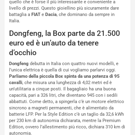
quello che è forse il più interessante e conveniente a
a
r
livello di prezzi. Questo gioiellino più sicuramente dare
g
t
battaglia a
FIAT
e
Dacia
, che dominano da sempre in
g
e
Italia.
i
n
o
z
Dongfeng, la Box parte da 21.500
p
a
euro ed è un’auto da tenere
i
d
ù
e
d’occhio
L
l
u
G
Dongfeng
debutta in Italia con quattro nuovi modelli, e
n
P
l’unica elettrica è quella di cui vogliamo parlarvi oggi.
g
d
Parliamo della piccola Box spinta da una potenza di 95
o
e
cavalli
, che misura una lunghezza di 4,02 metri ed è
m
l
un’utilitaria a cinque posti. Il bagagliaio ha una buona
a
B
capacità, pari a 326 litri, che diventano 945 con i sedili
i
a
abbattuti. Come detto, a spingerla c’è un motore elettrico
C
h
sincrono a magneti permanenti, che è alimentato da
o
r
batterie LFP. Per la Style Edition c’è un taglio da 32,6 kWh
m
a
per 230 km di autonomia dichiarata, mentre la Premium
p
i
Edition, ovvero l’allestimento più ricco, dichiara 310 km di
i
n
autonomia.