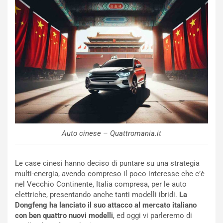
o
C
v
o
o
n
R
f
e
e
c
r
o
m
r
a
d
t
M
o
o
l
n
’
d
O
Auto cinese – Quattromania.it
i
r
a
a
l
r
Le case cinesi hanno deciso di puntare su una strategia
e
i
multi-energia, avendo compreso il poco interesse che c’è
:
o
nel Vecchio Continente, Italia compresa, per le auto
I
d
elettriche, presentando anche tanti modelli ibridi.
La
l
i
Dongfeng ha lanciato il suo attacco al mercato italiano
V
P
con ben quattro nuovi modelli
, ed oggi vi parleremo di
i
a