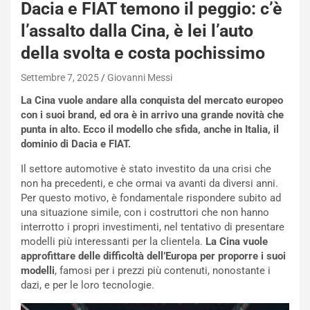
Dacia e FIAT temono il peggio: c’è
e
-
l’assalto dalla Cina, è lei l’auto
P
della svolta e costa pochissimo
O
W
Settembre 7, 2025
Giovanni Messi
E
R
La Cina vuole andare alla conquista del mercato europeo
S
con i suoi brand, ed ora è in arrivo una grande novità che
t
punta in alto. Ecco il modello che sfida, anche in Italia, il
a
dominio di Dacia e FIAT.
b
i
Il settore automotive è stato investito da una crisi che
l
non ha precedenti, e che ormai va avanti da diversi anni.
i
Per questo motivo, è fondamentale rispondere subito ad
s
una situazione simile, con i costruttori che non hanno
c
interrotto i propri investimenti, nel tentativo di presentare
e
modelli più interessanti per la clientela.
La Cina vuole
u
approfittare delle difficoltà dell’Europa per proporre i suoi
n
modelli
, famosi per i prezzi più contenuti, nonostante i
N
dazi, e per le loro tecnologie.
NOTIZIE
u