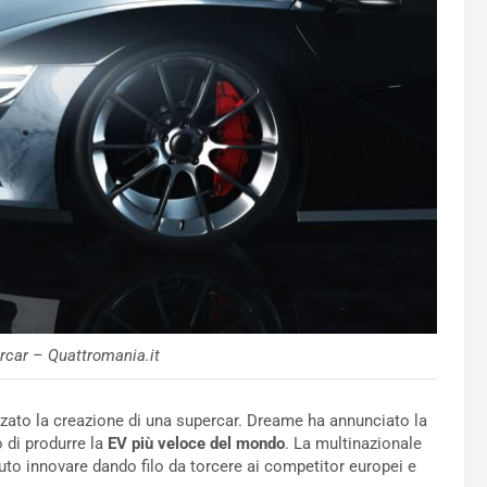
rcar – Quattromania.it
lizzato la creazione di una supercar. Dreame ha annunciato la
o di produrre la
EV più veloce del mondo
. La multinazionale
puto innovare dando filo da torcere ai competitor europei e