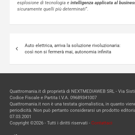
esplosione di tecnologia e
intelligenza applicata al busines
sicuramente quelli più determinati
“.
Navigazione
Auto elettrica, arriva la soluzione rivoluzionaria:
articoli
così non si fermerà mai, autonomia infinita
Quattromania.it di proprietà di NEXTMEDIAWEB SRL - Via Sist
Codice Fiscale e Partita I.V.A. 09689341007
Quattromania.it non è una testata giornalistica, in quanto vie
periodicità. Non può pertanto considerarsi un prodotto editorial
07.03.2001
Copyright ©2026 - Tutti i diritti riservati -
Contattaci