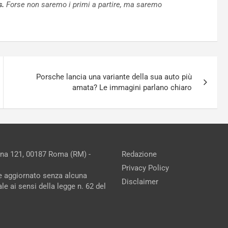
s.
Forse non saremo i primi a partire, ma saremo
Porsche lancia una variante della sua auto più
amata? Le immagini parlano chiaro
ina 121, 00187 Roma (RM) -
Redazione
Privacy Policy
ne aggiornato senza alcuna
Disclaimer
e ai sensi della legge n. 62 del