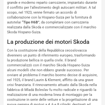
a
a
grande e moderno reparto carrozzerie, impiantato durante
l
r
il conflitto per l’allestimento degli autocarri militari. A tal
e
i
scopo, nel 1923, venne firmato un accordo di
:
o
collaborazione con la Hispano-Suiza per la fornitura di
I
d
autotelai
“Tipo H6B”
, da completare con carrozzeria
l
i
realizzata dalla Skoda e commercializzate con il marchio
V
P
Skoda Hispano-Suiza.
i
a
a
r
La produzione dei motori Skoda
g
t
g
e
Con la costituzione della Repubblica cecoslovacca
i
n
divennero un punto di riferimento europeo, trasformando
o
z
la produzione bellica in quella civile. Il brand
p
a
commercializzò con il marchio Skoda Hispano-Suiza
i
d
alcuni modelli che non ebbero grande successo. Per
ù
e
ovviare al problema il marchio boemo decise di acquisire,
L
l
nel 1925, il brand Laurin & Klement, afflitto da una grave
u
G
crisi finanziaria. Il rinnovamento attuato dalla Skoda nella
n
P
fabbrica di Mladá Boleslav fu molto radicale e riguardò la
g
d
realizzazione di una moderna linea di montaggio per la
o
e
costruzione in serie delle vetture e la progettazione di una
m
l
nuova gamma di motori a 4, 6 e 8 cilindri, destinati ad