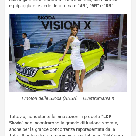
a
B
equipaggiare le serie denominate
“4R”, “6R” e “8R”.
i
a
C
h
o
r
m
a
p
i
i
n
u
:
t
l
o
a
d
F
a
I
u
A
n
S
S
m
I motori delle Skoda (ANSA) – Quattromania.it
U
e
V
n
E
t
Tuttavia, nonostante le innovazioni, i prodotti
“L&K
l
i
Skoda”
non incontrarono la grande diffusione sperata,
e
s
anche per la grande concorrenza rappresentata dalla
t
c
Tatra. Il colpo di stato comunista del febbraio 1948 portò