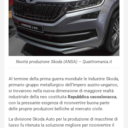
s
c
e
u
n
N
NOTIZIE
u
o
C
v
o
o
n
Novità produzione Skoda (ANSA) – Quattromania.it
R
f
e
e
c
r
Al termine della prima guerra mondiale le Industrie Skoda,
o
m
primario gruppo metallurgico dell’Impero austro-ungarico,
r
a
si trovarono nella nuova dimensione di maggiore realtà
d
t
industriale della neo costituita
Repubblica cecoslovacca
,
M
o
con la pressante esigenza di riconvertire buona parte
o
l
delle proprie produzioni belliche al mercato civile.
n
’
d
O
La divisione Skoda Auto per la produzione di macchine di
i
r
lusso fu ritenuta la soluzione migliore per riconvertire il