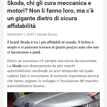
Skoda, chi gli cura meccanica e
Q
a
motori? Non li fanno loro, ma c’è
s
un gigante dietro di sicura
h
q
affidabilità
a
i
Settembre 1, 2025
Davide Russo
e
Il brand Skoda è tra i più affidabili al mondo. Il listino è
-
ampio e si possono trovare al giusto prezzo auto che non
P
vi lasceranno a piedi.
O
W
Dietro un successo c’è sempre una storia da raccontare.
E
La
Skoda
non diversamente da altri marchi
R
automobilistici racchiude un arco temporale nel quale
S
cadono fatti e circostanze di notevole importanza storica
t
che hanno segnato lo sviluppo e l’evoluzione del marchio
a
automobilistico boemo.
b
i
l
i