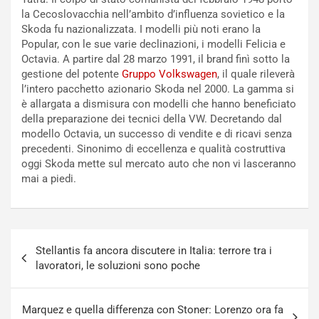
t
e
la Cecoslovacchia nell’ambito d’influenza sovietico e la
r
l
Skoda fu nazionalizzata. I modelli più noti erano la
i
a
Popular, con le sue varie declinazioni, i modelli Felicia e
f
C
Octavia. A partire dal 28 marzo 1991, il brand finì sotto la
i
o
gestione del potente
Gruppo Volkswagen
, il quale rileverà
c
r
l’intero pacchetto azionario Skoda nel 2000. La gamma si
a
s
è allargata a dismisura con modelli che hanno beneficiato
t
a
della preparazione dei tecnici della VW. Decretando dal
o
N
modello Octavia, un successo di vendite e di ricavi senza
N
o
precedenti. Sinonimo di eccellenza e qualità costruttiva
o
t
oggi Skoda mette sul mercato auto che non vi lasceranno
n
t
mai a piedi.
P
u
l
r
u
n
g
a
Navigazione
-
a
Stellantis fa ancora discutere in Italia: terrore tra i
articoli
i
S
lavoratori, le soluzioni sono poche
n
e
R
p
E
a
Marquez e quella differenza con Stoner: Lorenzo ora fa