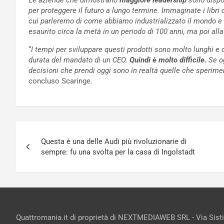
Le aziende che dimostrano
maggiore leadership
sono dispos
per proteggere il futuro a lungo termine. Immaginate i libri
cui parleremo di come abbiamo industrializzato il mondo e 
esaurito circa la metà in un periodo di 100 anni, ma poi all
“
I tempi per sviluppare questi prodotti sono molto lunghi e
durata del mandato di un CEO.
Quindi è molto difficile.
Se og
decisioni che prendi oggi sono in realtà quelle che sperimen
concluso Scaringe.
Navigazione
Questa è una delle Audi più rivoluzionarie di
articoli
sempre: fu una svolta per la casa di Ingolstadt
Quattromania.it di proprietà di NEXTMEDIAWEB SRL - Via Sist