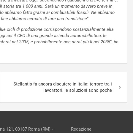
te a investire oggi, sacrificando i guadagni a breve termine,
 di storia tra 1.000 anni. Sarà un momento davvero breve in
lo abbiamo fatto grazie ai combustibili fossili. Ne abbiamo
a fine abbiamo cercato di fare una transizione
“.
 due cicli di produzione corrispondono sostanzialmente alla
gi sei il CEO di una grande azienda automobilistica, le
terai nel 2035, e probabilmente non sarai più lì nel 2035
“, ha
Stellantis fa ancora discutere in Italia: terrore tra i
lavoratori, le soluzioni sono poche
ina 121, 00187 Roma (RM) -
Redazione