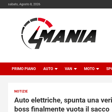
Skip
sabato, Agosto 8, 2026
to
content
Il mondo delle quattroruote senza più segreti
QuattroMania
PRIMO PIANO
AUTO
VAN
MOTO
SP
NOTIZIE
Auto elettriche, spunta una veri
boss finalmente vuota il sacco