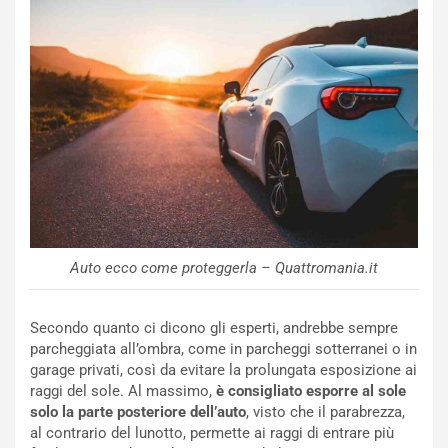
o
n
R
f
e
e
c
r
o
m
r
a
d
t
M
o
o
l
n
’
d
O
i
r
a
a
Auto ecco come proteggerla – Quattromania.it
l
r
e
i
:
o
Secondo quanto ci dicono gli esperti, andrebbe sempre
I
d
parcheggiata all’ombra, come in parcheggi sotterranei o in
l
i
garage privati, così da evitare la prolungata esposizione ai
V
P
raggi del sole. Al massimo,
è consigliato esporre al sole
i
a
solo la parte posteriore dell’auto
, visto che il parabrezza,
a
r
al contrario del lunotto, permette ai raggi di entrare più