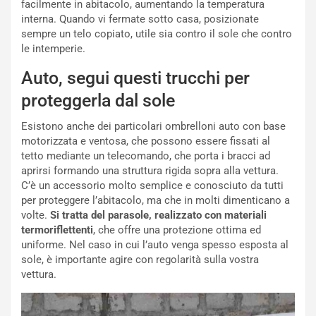
g
t
facilmente in abitacolo, aumentando la temperatura
g
e
interna. Quando vi fermate sotto casa, posizionate
i
n
sempre un telo copiato, utile sia contro il sole che contro
o
z
le intemperie.
p
a
Auto, segui questi trucchi per
i
d
ù
e
proteggerla dal sole
L
l
u
G
Esistono anche dei particolari ombrelloni auto con base
n
P
motorizzata e ventosa, che possono essere fissati al
g
d
tetto mediante un telecomando, che porta i bracci ad
o
e
aprirsi formando una struttura rigida sopra alla vettura.
m
l
C’è un accessorio molto semplice e conosciuto da tutti
a
B
per proteggere l’abitacolo, ma che in molti dimenticano a
i
a
volte.
Si tratta del parasole, realizzato con materiali
C
h
termoriflettenti
, che offre una protezione ottima ed
o
r
uniforme. Nel caso in cui l’auto venga spesso esposta al
m
a
sole, è importante agire con regolarità sulla vostra
p
i
vettura.
i
n
u
: