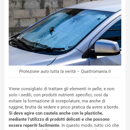
t
l
o
a
d
F
a
I
u
A
n
S
S
m
U
e
V
n
E
t
l
i
e
s
Protezione auto tutta la verità – Quattromania.it
t
c
t
e
r
l
Viene consigliato di trattare gli elementi in pelle, e non
i
a
solo i sedili, con prodotti nutrienti specifici, così da
f
C
evitare la formazione di screpolature, ma anche di
i
o
ruggine, brutta da vedere e poco pratica da avere a bordo.
c
r
Si deve agire con cautela anche con le plastiche,
a
s
mediante l’utilizzo di prodotti delicati e che possono
t
a
essere reperiti facilmente
. In questo modo, tutto ciò che
o
N