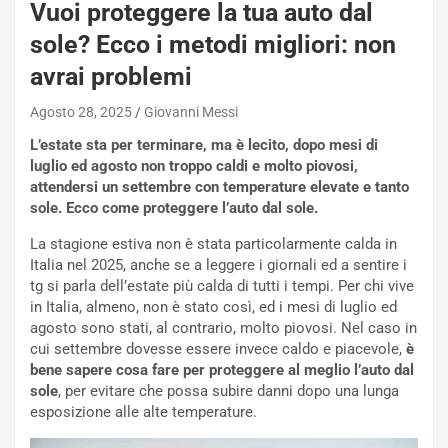
-
Vuoi proteggere la tua auto dal
P
sole? Ecco i metodi migliori: non
O
W
avrai problemi
E
R
Agosto 28, 2025
Giovanni Messi
S
L’estate sta per terminare, ma è lecito, dopo mesi di
t
luglio ed agosto non troppo caldi e molto piovosi,
a
attendersi un settembre con temperature elevate e tanto
b
sole. Ecco come proteggere l’auto dal sole.
i
l
La stagione estiva non è stata particolarmente calda in
i
Italia nel 2025, anche se a leggere i giornali ed a sentire i
s
tg si parla dell’estate più calda di tutti i tempi. Per chi vive
c
in Italia, almeno, non è stato così, ed i mesi di luglio ed
e
agosto sono stati, al contrario, molto piovosi. Nel caso in
u
cui settembre dovesse essere invece caldo e piacevole,
è
n
bene sapere cosa fare per proteggere al meglio l’auto dal
N
sole
, per evitare che possa subire danni dopo una lunga
NOTIZIE
u
esposizione alle alte temperature.
o
C
v
o