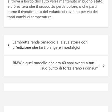
si trova a bordo dell’auto verrà mantenuto in buono stato,
N
o
e ciò eviterà che il cruscotto perda colore, o che parti
o
t
come il rivestimento del volante si rovinino per via dei
n
t
tanti cambi di temperatura.
P
u
l
r
u
n
g
a
Navigazione
-
a
Lambretta rende omaggio alla sua storia con
articoli
i
S
un’edizione che farà piangere i nostalgici
n
e
R
p
E
a
BMW e quel modello che era 40 anni avanti a tutti: il
E
n
suo punto di forza erano i consumi
V
g
Agosto
Agosto
6,
5,
2026
2026
Admin
Admin