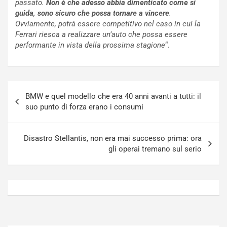
passato.
Non è che adesso abbia dimenticato come si
o
N
guida, sono sicuro che possa tornare a vincere
.
N
o
Ovviamente, potrà essere competitivo nel caso in cui la
o
t
Ferrari riesca a realizzare un’auto che possa essere
n
t
performante in vista della prossima stagione
“.
P
u
l
r
u
n
g
a
Navigazione
-
a
BMW e quel modello che era 40 anni avanti a tutti: il
articoli
i
S
suo punto di forza erano i consumi
n
e
R
p
E
a
Disastro Stellantis, non era mai successo prima: ora
E
n
gli operai tremano sul serio
V
g
Agosto
Agosto
6,
5,
2026
2026
Admin
Admin