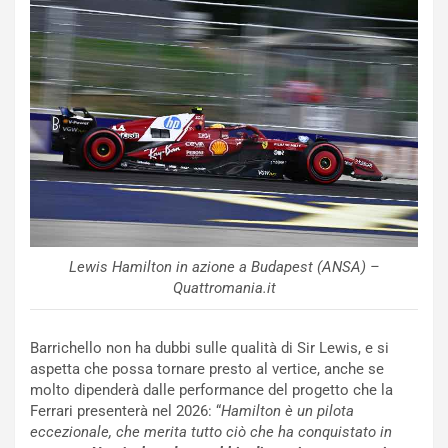
u
:
t
l
o
a
d
F
a
I
u
A
n
S
S
m
U
e
V
n
E
t
l
i
e
s
Lewis Hamilton in azione a Budapest (ANSA) –
t
c
Quattromania.it
t
e
r
l
i
a
Barrichello non ha dubbi sulle qualità di Sir Lewis, e si
f
C
aspetta che possa tornare presto al vertice, anche se
i
o
molto dipenderà dalle performance del progetto che la
c
r
Ferrari presenterà nel 2026: “
Hamilton è un pilota
a
s
eccezionale, che merita tutto ciò che ha conquistato in
t
a