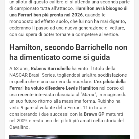
a
r
un pilota di questo calibro ci si attenda una seconda parte
g
t
di campionato tutta all’attacco.
Hamilton avrà bisogno di
g
e
una Ferrari ben più pronta nel 2026
, quando le
i
n
monoposto ad effetto suolo, che lui non ha mai digerito,
o
z
cederanno il passo ad una nuova generazione di vetture,
p
a
con cui spera di poter tornare a competere al vertice.
i
d
Hamilton, secondo Barrichello non
ù
e
L
l
ha dimenticato come si guida
u
G
n
P
A 53 anni,
Rubens Barrichello
ha vinto il titolo della
g
d
NASCAR Brasil Series, togliendosi un’altra soddisfazione
o
e
in quella che è una carriera da ricordare.
L’ex pilota della
m
l
Ferrari ha voluto difendere Lewis Hamilton
nel corso di
a
B
una recente intervista rilasciata al “
Mirror
“, immaginando
i
a
un suo futuro ritorno alla massima forma. Rubinho ha
C
h
vinto 9 gare al volante della Ferrari, 11 in totale
o
r
considerando i due successi con la
Brawn GP
maturati
m
a
nel 2009, e resta uno dei piloti più amati nella storia del
p
i
Cavallino.
i
n