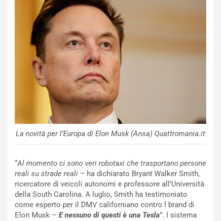
u
:
t
l
o
a
d
F
a
I
u
A
n
S
S
m
U
e
V
n
E
t
l
i
e
s
La novità per l’Europa di Elon Musk (Ansa) Quattromania.it
t
c
t
e
r
l
“
Al momento ci sono veri robotaxi che trasportano persone
i
a
reali su strade reali
– ha dichiarato Bryant Walker Smith,
f
C
ricercatore di veicoli autonomi e professore all’Università
i
o
della South Carolina. A luglio, Smith ha testimoniato
c
r
come esperto per il DMV californiano contro l brand di
a
s
Elon Musk –
E nessuno di questi è una Tesla
”. I sistema
t
a