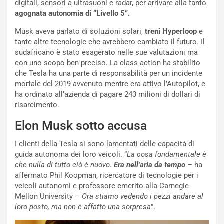
digitali, sensori a ultrasuoni e radar, per arrivare alla tanto
a
r
agognata autonomia di “Livello 5”.
g
t
g
e
Musk aveva parlato di soluzioni solari,
treni Hyperloop
e
i
n
tante altre tecnologie che avrebbero cambiato il futuro. Il
o
z
sudafricano è stato esagerato nelle sue valutazioni ma
p
a
con uno scopo ben preciso. La class action ha stabilito
i
d
che Tesla ha una parte di responsabilità per un incidente
ù
e
mortale del 2019 avvenuto mentre era attivo l’Autopilot, e
L
l
ha ordinato all’azienda di pagare 243 milioni di dollari di
u
G
risarcimento.
n
P
g
d
Elon Musk sotto accusa
o
e
m
l
I clienti della Tesla si sono lamentati delle capacità di
a
B
guida autonoma dei loro veicoli. “
La cosa fondamentale è
i
a
che nulla di tutto ciò è nuovo.
Era nell’aria da tempo
– ha
C
h
affermato Phil Koopman, ricercatore di tecnologie per i
o
r
veicoli autonomi e professore emerito alla Carnegie
m
a
Mellon University –
Ora stiamo vedendo i pezzi andare al
p
i
loro posto, ma non è affatto una sorpresa
”.
i
n