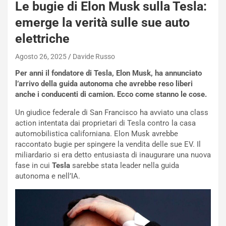
e
Le bugie di Elon Musk sulla Tesla:
-
emerge la verità sulle sue auto
P
O
elettriche
W
E
Agosto 26, 2025
Davide Russo
R
Per anni il fondatore di Tesla, Elon Musk, ha annunciato
S
l’arrivo della guida autonoma che avrebbe reso liberi
t
anche i conducenti di camion. Ecco come stanno le cose.
a
b
Un giudice federale di San Francisco ha avviato una class
i
action intentata dai proprietari di Tesla contro la casa
l
automobilistica californiana. Elon Musk avrebbe
i
raccontato bugie per spingere la vendita delle sue EV. Il
s
miliardario si era detto entusiasta di inaugurare una nuova
c
fase in cui
Tesla
sarebbe stata leader nella guida
e
autonoma e nell’IA.
u
n
N
NOTIZIE
u
o
C