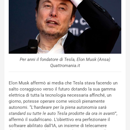
v
o
o
n
R
f
e
e
c
r
o
m
r
a
d
t
M
o
Per anni il fondatore di Tesla, Elon Musk (Ansa)
o
l
Quattromania.it
n
’
d
O
i
r
Elon Musk affermò ai media che Tesla stava facendo un
a
a
salto coraggioso verso il futuro dotando la sua gamma
l
r
elettrica di tutta la tecnologia necessaria affinché, un
e
i
giorno, potesse operare come veicoli pienamente
:
o
autonomi. “
L’hardware per la piena autonomia sarà
I
d
standard su tutte le auto Tesla prodotte da ora in avanti
”,
l
i
affermò il sudafricano. L’obiettivo era perfezionare il
V
P
software abilitato dall’IA, un insieme di telecamere
i
a