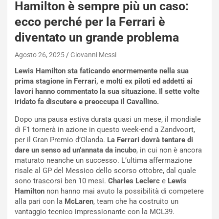
Hamilton è sempre più un caso:
a
i
ecco perché per la Ferrari è
e
diventato un grande problema
-
P
Agosto 26, 2025
Giovanni Messi
O
W
Lewis Hamilton sta faticando enormemente nella sua
E
prima stagione in Ferrari, e molti ex piloti ed addetti ai
R
lavori hanno commentato la sua situazione. Il sette volte
S
iridato fa discutere e preoccupa il Cavallino.
t
a
Dopo una pausa estiva durata quasi un mese, il mondiale
b
di F1 tornerà in azione in questo week-end a Zandvoort,
i
per il Gran Premio d’Olanda.
La Ferrari dovrà tentare di
l
dare un senso ad un’annata da incubo
, in cui non è ancora
i
maturato neanche un successo. L’ultima affermazione
s
risale al GP del Messico dello scorso ottobre, dal quale
c
sono trascorsi ben 10 mesi.
Charles Leclerc
e
Lewis
e
Hamilton
non hanno mai avuto la possibilità di competere
u
alla pari con la
McLaren
, team che ha costruito un
n
vantaggio tecnico impressionante con la MCL39.