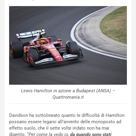
p
i
i
n
u
:
t
l
o
a
d
F
a
I
u
A
n
S
S
m
U
e
V
n
E
t
l
i
Lewis Hamilton in azione a Budapest (ANSA) –
e
s
Quattromania.it
t
c
t
e
r
l
Davidson ha sottolineato quanto le difficoltà di Hamilton
i
a
possano essere legarsi all’avvento delle monoposto ad
f
C
effetto suolo, che il sette volte iridato non ha mai
i
o
digerito: “
Per come la vedo io,
da quando sono stati