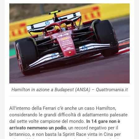
N
NOTIZIE
u
o
C
v
o
o
n
R
f
e
e
c
r
o
m
r
a
d
t
M
o
o
l
n
’
Hamilton in azione a Budapest (ANSA) – Quattromania.it
d
O
i
r
a
a
All’interno della Ferrari c’è anche un caso Hamilton,
l
r
considerando le grandi difficoltà di adattamento palesate
e
i
dal sette volte campione del mondo.
In 14 gare non è
:
o
arrivato nemmeno un podio
, un record negativo per il
I
d
britannico, e non basta la Sprint Race vinta in Cina per
l
i