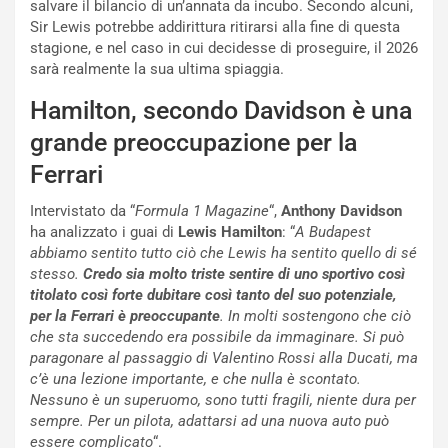
salvare il bilancio di un’annata da incubo. Secondo alcuni,
V
P
Sir Lewis potrebbe addirittura ritirarsi alla fine di questa
i
a
stagione, e nel caso in cui decidesse di proseguire, il 2026
a
r
sarà realmente la sua ultima spiaggia.
g
t
g
e
Hamilton, secondo Davidson è una
i
n
grande preoccupazione per la
o
z
p
a
Ferrari
i
d
ù
e
Intervistato da “
Formula 1 Magazine
“,
Anthony Davidson
L
l
ha analizzato i guai di
Lewis Hamilton
: “
A Budapest
u
G
abbiamo sentito tutto ciò che Lewis ha sentito quello di sé
n
P
stesso.
Credo sia molto triste sentire di uno sportivo così
g
d
titolato così forte dubitare così tanto del suo
potenziale,
o
e
per la Ferrari è preoccupante
. In molti sostengono che ciò
m
l
che sta succedendo era possibile da immaginare. Si può
a
B
paragonare al passaggio di Valentino Rossi alla Ducati, ma
i
a
c’è una lezione importante, e che nulla è scontato.
C
h
Nessuno è un superuomo, sono tutti fragili, niente dura per
o
r
sempre. Per un pilota, adattarsi ad una nuova auto può
m
a
essere complicato
“.