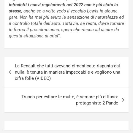
c
r
introdotti i nuovi regolamenti nel 2022 non è più stato lo
a
s
stesso
, anche se a volte vedo il vecchio Lewis in alcune
t
a
gare. Non ha mai più avuto la sensazione di naturalezza ed
o
N
il controllo totale dell’auto. Tuttavia, se resta, dovrà tornare
N
o
in forma il prossimo anno, spera che riesca ad uscire da
o
t
questa situazione di crisi
“.
n
t
P
u
l
r
u
n
Navigazione
g
a
La Renault che tutti avevano dimenticato rispunta dal
articoli
-
a
nulla: è tenuta in maniera impeccabile e vogliono una
i
S
cifra folle (VIDEO)
n
e
R
p
E
a
Trucco per evitare le multe, è sempre più diffuso:
E
n
protagoniste 2 Pande
V
g
Agosto
Agosto
6,
5,
2026
2026
Admin
Admin