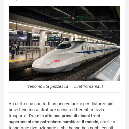
u
o
C
v
o
o
n
R
f
e
e
c
r
o
m
r
a
d
t
M
o
o
l
n
’
d
O
i
r
Treno novità pazzesca – Quattromania.it
a
a
l
r
e
i
Va detto che non tutti amano volare, e per distanze più
:
o
brevi tendono a sfruttare spesso differenti mezzi di
I
d
trasporto.
Ora è in atto una prova di alcuni treni
l
i
supersonici che potrebbero cambiare il mondo
, grazie a
V
P
tecnologie rivoluzionarie e che hanno ben pochi eguali.