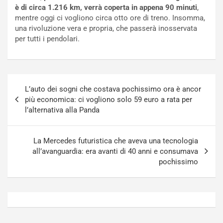
a
s
è di circa 1.216 km, verrà coperta in appena 90 minuti
,
t
a
mentre oggi ci vogliono circa otto ore di treno. Insomma,
o
N
una rivoluzione vera e propria, che passerà inosservata
N
o
per tutti i pendolari.
o
t
n
t
P
u
l
r
Navigazione
u
n
L’auto dei sogni che costava pochissimo ora è ancor
articoli
g
a
più economica: ci vogliono solo 59 euro a rata per
-
a
l’alternativa alla Panda
i
S
n
e
R
p
La Mercedes futuristica che aveva una tecnologia
E
a
all’avanguardia: era avanti di 40 anni e consumava
E
n
pochissimo
V
g
Agosto
Agosto
6,
5,
2026
2026
Admin
Admin