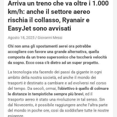
Arriva un treno che va oltre i 1.000
i
e
km/h: anche il settore aereo
-
rischia il collasso, Ryanair e
P
O
EasyJet sono avvisati
W
E
Agosto 18, 2025
Giovanni Messi
R
Chi non ama gli spostamenti aerei ora potrebbe
S
accogliere con favore una grande alternativa, quella
t
composta da un treno supersonico che toccherà velocità
a
da sogno. Ecco cosa c’è dietro ad un super progetto.
b
i
La tecnologia sta facendo dei passi da gigante in ogni
l
ambito della nostra società, ed anche il mondo dei
i
trasporti è destinato a cambiare e ad evolversi nel corso
s
del tempo. Da secoli, ormai,
l’obiettivo è quello di colmare
c
le distanze in tempistiche sempre più brevi
, ed il
e
trasporto aereo è stato una rivoluzione in tal senso. Sin
u
dal Novecento, è possibile raggiungere anche l’altra parte
n
del mondo in poche ore, così da soddisfare tutte le nostre
N
esigenze.
NOTIZIE