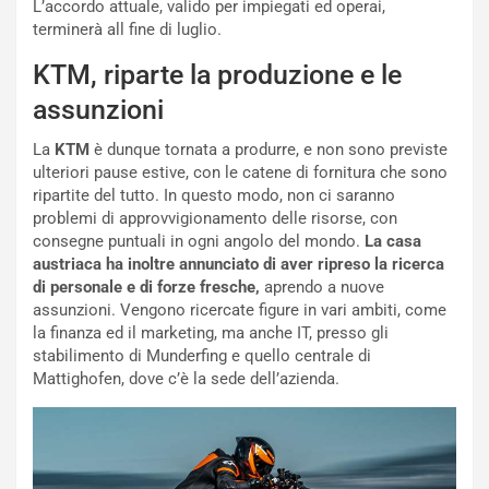
g
e
L’accordo attuale, valido per impiegati ed operai,
i
n
terminerà all fine di luglio.
o
z
KTM, riparte la produzione e le
p
a
i
d
assunzioni
ù
e
L
l
La
KTM
è dunque tornata a produrre, e non sono previste
u
G
ulteriori pause estive, con le catene di fornitura che sono
n
P
ripartite del tutto. In questo modo, non ci saranno
g
d
problemi di approvvigionamento delle risorse, con
o
e
consegne puntuali in ogni angolo del mondo.
La casa
m
l
austriaca ha inoltre annunciato di aver ripreso la ricerca
a
B
di personale e di forze fresche,
aprendo a nuove
i
a
assunzioni. Vengono ricercate figure in vari ambiti, come
C
h
la finanza ed il marketing, ma anche IT, presso gli
o
r
stabilimento di Munderfing e quello centrale di
m
a
Mattighofen, dove c’è la sede dell’azienda.
p
i
i
n
u
:
t
l