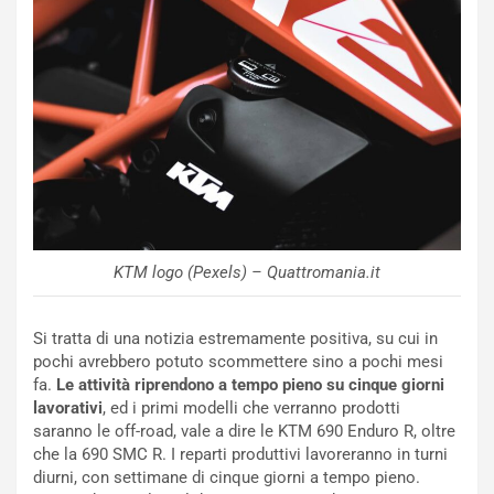
R
f
e
e
c
r
o
m
r
a
d
t
M
o
o
l
n
’
d
O
i
r
a
a
KTM logo (Pexels) – Quattromania.it
l
r
e
i
:
o
Si tratta di una notizia estremamente positiva, su cui in
I
d
pochi avrebbero potuto scommettere sino a pochi mesi
l
i
fa.
Le attività riprendono a tempo pieno su cinque giorni
V
P
lavorativi
, ed i primi modelli che verranno prodotti
i
a
saranno le off-road, vale a dire le KTM 690 Enduro R, oltre
a
r
che la 690 SMC R. I reparti produttivi lavoreranno in turni
g
t
diurni, con settimane di cinque giorni a tempo pieno.