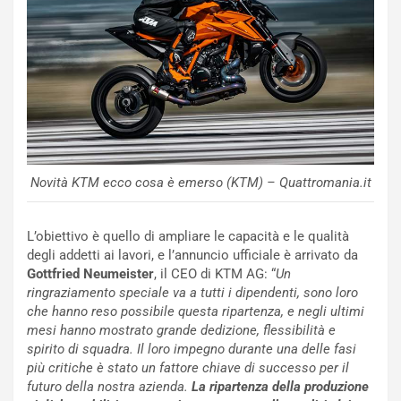
o
a
d
F
a
I
u
A
n
S
S
m
U
e
V
n
E
t
l
i
Novità KTM ecco cosa è emerso (KTM) – Quattromania.it
e
s
t
c
t
e
L’obiettivo è quello di ampliare le capacità e le qualità
r
l
degli addetti ai lavori, e l’annuncio ufficiale è arrivato da
i
a
Gottfried Neumeister
, il CEO di KTM AG: “
Un
f
C
ringraziamento speciale va a tutti i dipendenti, sono loro
i
o
che hanno reso possibile questa ripartenza, e negli ultimi
c
r
mesi hanno mostrato grande dedizione, flessibilità e
a
s
spirito di squadra. Il loro impegno durante una delle fasi
t
a
più critiche è stato un fattore chiave di successo per il
o
N
futuro della nostra azienda.
La ripartenza della produzione
N
o