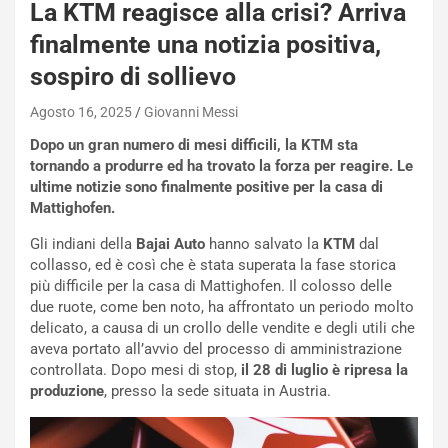
P
La KTM reagisce alla crisi? Arriva
O
finalmente una notizia positiva,
W
E
sospiro di sollievo
R
S
Agosto 16, 2025
Giovanni Messi
t
Dopo un gran numero di mesi difficili, la KTM sta
a
tornando a produrre ed ha trovato la forza per reagire. Le
b
ultime notizie sono finalmente positive per la casa di
i
Mattighofen.
l
i
Gli indiani della
Bajai Auto
hanno salvato la
KTM
dal
s
collasso, ed è così che è stata superata la fase storica
c
più difficile per la casa di Mattighofen. Il colosso delle
e
due ruote, come ben noto, ha affrontato un periodo molto
u
delicato, a causa di un crollo delle vendite e degli utili che
n
aveva portato all’avvio del processo di amministrazione
N
controllata. Dopo mesi di stop,
il 28 di luglio è ripresa la
NOTIZIE
u
produzione
, presso la sede situata in Austria.
o
C
v
o
o
n