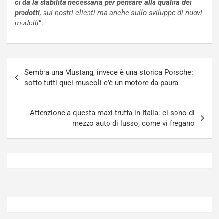
ci dà la stabilità necessaria per pensare alla qualità dei
o
t
prodotti
, sui nostri clienti ma anche sullo sviluppo di nuovi
n
t
modelli
“.
P
u
l
r
u
n
g
a
Navigazione
-
a
Sembra una Mustang, invece è una storica Porsche:
articoli
i
S
sotto tutti quei muscoli c’è un motore da paura
n
e
R
p
E
a
Attenzione a questa maxi truffa in Italia: ci sono di
E
n
mezzo auto di lusso, come vi fregano
V
g
Agosto
Agosto
6,
5,
2026
2026
Admin
Admin