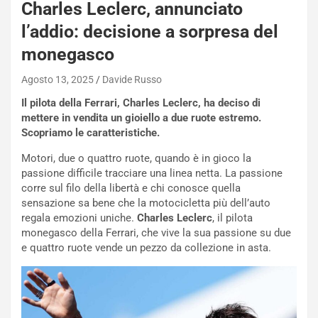
Charles Leclerc, annunciato
s
s
l’addio: decisione a sorpresa del
a
monegasco
n
Q
Agosto 13, 2025
Davide Russo
a
s
Il pilota della Ferrari, Charles Leclerc, ha deciso di
h
mettere in vendita un gioiello a due ruote estremo.
q
Scopriamo le caratteristiche.
a
Motori, due o quattro ruote, quando è in gioco la
i
passione difficile tracciare una linea netta. La passione
e
corre sul filo della libertà e chi conosce quella
-
sensazione sa bene che la motocicletta più dell’auto
P
regala emozioni uniche.
Charles Leclerc
, il pilota
O
monegasco della Ferrari, che vive la sua passione su due
W
e quattro ruote vende un pezzo da collezione in asta.
E
R
S
t
a