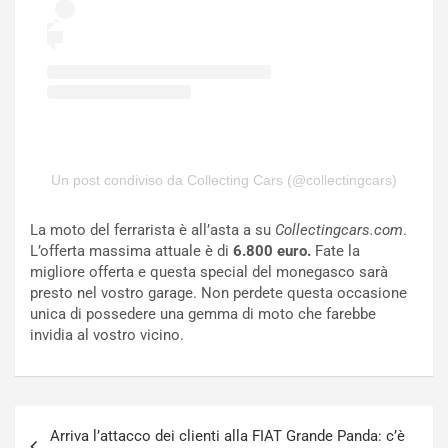
E
t
l
i
e
s
t
c
t
e
r
l
i
a
f
C
i
o
Un post condiviso da Collecting Cars (@collectingcars)
c
r
a
s
La moto del ferrarista è all’asta a su
Collectingcars.com
.
t
a
L’offerta massima attuale è di
6.800 euro.
Fate la
o
N
migliore offerta e questa special del monegasco sarà
N
o
presto nel vostro garage. Non perdete questa occasione
o
t
unica di possedere una gemma di moto che farebbe
n
t
invidia al vostro vicino.
P
u
l
r
u
n
g
a
Navigazione
-
a
Arriva l’attacco dei clienti alla FIAT Grande Panda: c’è