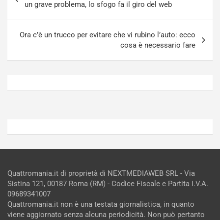
articoli
i
S
un grave problema, lo sfogo fa il giro del web
n
e
R
p
E
a
Ora c’è un trucco per evitare che vi rubino l’auto: ecco
E
n
cosa è necessario fare
V
g
Agosto
Agosto
6,
5,
2026
2026
Admin
Admin
Quattromania.it di proprietà di NEXTMEDIAWEB SRL - Via
Sistina 121, 00187 Roma (RM) - Codice Fiscale e Partita I.V.A.
09689341007
Quattromania.it non è una testata giornalistica, in quanto
viene aggiornato senza alcuna periodicità. Non può pertanto