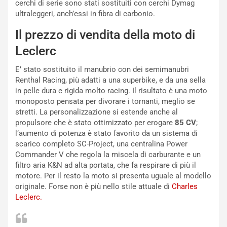
o
l
cerchi di serie sono stati sostituiti con cerchi Dymag
n
’
ultraleggeri, anch’essi in fibra di carbonio.
d
O
i
r
Il prezzo di vendita della moto di
a
a
Leclerc
l
r
e
i
E’ stato sostituito il manubrio con dei semimanubri
:
o
Renthal Racing, più adatti a una superbike, e da una sella
I
d
in pelle dura e rigida molto racing. Il risultato è una moto
l
i
monoposto pensata per divorare i tornanti, meglio se
V
P
stretti. La personalizzazione si estende anche al
i
a
propulsore che è stato ottimizzato per erogare
85 CV
;
a
r
l’aumento di potenza è stato favorito da un sistema di
g
t
scarico completo SC-Project, una centralina Power
g
e
Commander V che regola la miscela di carburante e un
i
n
filtro aria K&N ad alta portata, che fa respirare di più il
o
z
motore. Per il resto la moto si presenta uguale al modello
p
a
originale. Forse non è più nello stile attuale di
Charles
i
d
Leclerc.
ù
e
L
l
u
G