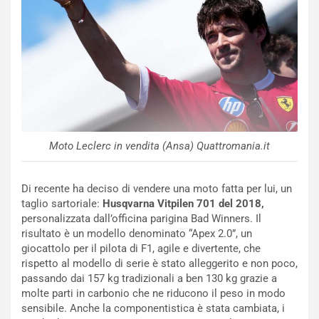
b
i
l
i
s
c
e
u
n
N
Moto Leclerc in vendita (Ansa) Quattromania.it
NOTIZIE
u
o
C
v
o
Di recente ha deciso di vendere una moto fatta per lui, un
o
n
taglio sartoriale:
Husqvarna Vitpilen 701 del 2018,
R
f
personalizzata dall’officina parigina Bad Winners. Il
e
e
risultato è un modello denominato “Apex 2.0”, un
c
r
giocattolo per il pilota di F1, agile e divertente, che
o
m
rispetto al modello di serie è stato alleggerito e non poco,
r
a
passando dai 157 kg tradizionali a ben 130 kg grazie a
d
t
molte parti in carbonio che ne riducono il peso in modo
M
o
sensibile. Anche la componentistica è stata cambiata, i