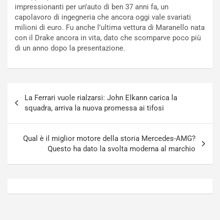
t
a
impressionanti per un’auto di ben 37 anni fa, un
o
N
capolavoro di ingegneria che ancora oggi vale svariati
N
o
milioni di euro. Fu anche l’ultima vettura di Maranello nata
o
t
con il Drake ancora in vita, dato che scomparve poco più
n
t
di un anno dopo la presentazione.
P
u
l
r
u
n
g
a
Navigazione
-
a
La Ferrari vuole rialzarsi: John Elkann carica la
articoli
i
S
squadra, arriva la nuova promessa ai tifosi
n
e
R
p
E
a
Qual è il miglior motore della storia Mercedes-AMG?
E
n
Questo ha dato la svolta moderna al marchio
V
g
Agosto
Agosto
6,
5,
2026
2026
Admin
Admin