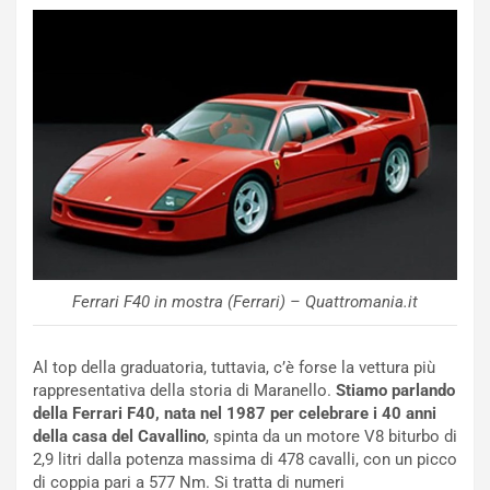
u
:
t
l
o
a
d
F
a
I
u
A
n
S
S
m
U
e
V
n
E
t
l
i
e
s
Ferrari F40 in mostra (Ferrari) – Quattromania.it
t
c
t
e
r
l
Al top della graduatoria, tuttavia, c’è forse la vettura più
i
a
rappresentativa della storia di Maranello.
Stiamo parlando
f
C
della Ferrari F40, nata nel 1987 per celebrare i 40 anni
i
o
della casa del Cavallino
, spinta da un motore V8 biturbo di
c
r
2,9 litri dalla potenza massima di 478 cavalli, con un picco
a
s
di coppia pari a 577 Nm. Si tratta di numeri