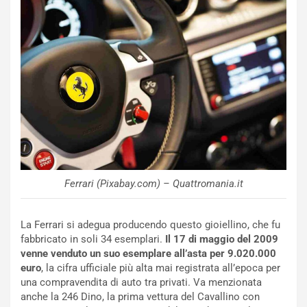
o
C
v
o
o
n
R
f
e
e
c
r
o
m
r
a
d
t
M
o
o
l
n
’
d
O
Ferrari (Pixabay.com) – Quattromania.it
i
r
a
a
l
r
La Ferrari si adegua producendo questo gioiellino, che fu
e
i
fabbricato in soli 34 esemplari.
Il 17 di maggio del 2009
:
o
venne venduto un suo esemplare all’asta per 9.020.000
I
d
euro
, la cifra ufficiale più alta mai registrata all’epoca per
l
i
una compravendita di auto tra privati. Va menzionata
V
P
anche la 246 Dino, la prima vettura del Cavallino con
i
a