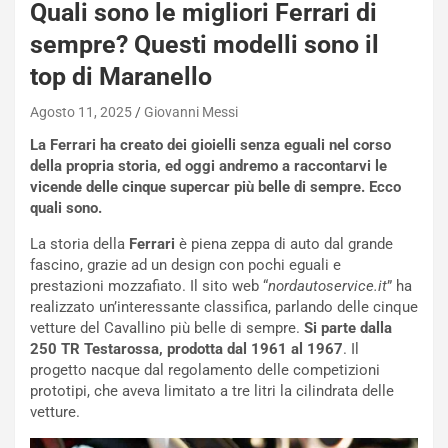
Quali sono le migliori Ferrari di
e
-
sempre? Questi modelli sono il
P
top di Maranello
O
W
Agosto 11, 2025
Giovanni Messi
E
R
La Ferrari ha creato dei gioielli senza eguali nel corso
S
della propria storia, ed oggi andremo a raccontarvi le
t
vicende delle cinque supercar più belle di sempre. Ecco
a
quali sono.
b
i
La storia della
Ferrari
è piena zeppa di auto dal grande
l
fascino, grazie ad un design con pochi eguali e
i
prestazioni mozzafiato. Il sito web “
nordautoservice.it
” ha
s
realizzato un’interessante classifica, parlando delle cinque
c
vetture del Cavallino più belle di sempre.
Si parte dalla
e
250 TR Testarossa, prodotta dal 1961 al 1967
. Il
u
progetto nacque dal regolamento delle competizioni
n
prototipi, che aveva limitato a tre litri la cilindrata delle
N
vetture.
NOTIZIE
u