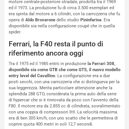
motore centrale-posteriore stradale, prodotta tra il 1969
a
r
ed il 1973. La produzione fu di circa 3.500 esemplari ed
g
t
era spinta dal motore a 6 cilindri, con la carrozzeria che fu
g
e
opera di
Aldo Brovarone
dello studio
Pininfarina
. Era
i
n
disponibile sia nella configurazione coupé che in quella
o
z
spider.
p
a
i
d
Ferrari, la F40 resta il punto di
ù
e
riferimento ancora oggi
L
l
u
G
Tra il 1975 ed il 1985 entrò in produzione
la Ferrari 308,
n
P
disponibile sia come GTB che come GTS, il nuovo modello
g
d
entry level del Cavallino
. La configurazione era a due
o
e
posti secchi, con una carrozzeria che si distingueva per la
m
l
sua leggerezza. Merita particolare attenzione anche la
a
B
splendida 288 GTO, considerata la prima auto della serie
i
a
di hypercar che si è rinnovata da poco con l’avvento della
C
h
F80. Il motore era da 2.855 cc di cilindrata, sovralimentato
o
r
con una coppia di compressori IHI. La velocità massima
m
a
era di ben 305 km/h, con uno scatto che le permetteva di
p
i
coprire quota 400 metri in soli 12,7 secondi.
i
n