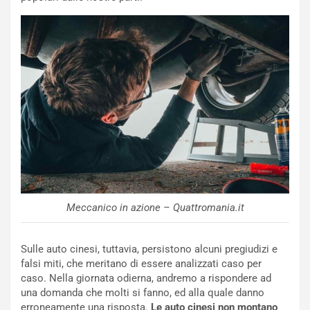
o
n
R
f
e
e
c
r
o
m
r
a
d
t
M
o
o
l
n
’
d
O
i
r
a
a
l
r
Meccanico in azione – Quattromania.it
e
i
:
o
I
d
Sulle auto cinesi, tuttavia, persistono alcuni pregiudizi e
l
i
falsi miti, che meritano di essere analizzati caso per
V
P
caso. Nella giornata odierna, andremo a rispondere ad
i
a
una domanda che molti si fanno, ed alla quale danno
a
r
erroneamente una risposta.
Le auto cinesi non montano