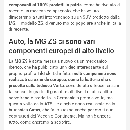
g
t
componenti al 100% prodotti in patria
, come ha rivelato di
g
e
recente un meccanico spagnolo, che ha voluto
i
n
dimostrarlo a tutti intervenendo su un SUV prodotto dalla
o
z
MG
, il modello ZS, divenuto molto popolare anche in Italia
p
a
di recente.
i
d
ù
e
Auto, la MG ZS ci sono vari
L
l
componenti europei di alto livello
u
G
n
P
La
MG
ZS è stata messa a nuovo da un meccanico
g
d
iberico, che ha pubblicato un video interessante sul
o
e
proprio profilo
TikTok
. Ed infatti,
molti componenti sono
m
l
realizzati da aziende europee, come la batteria che è
a
B
prodotta dalla tedesca Varta
, considerata un’eccellenza in
i
a
tal senso, in grado di garantire alti livelli di affidabilità. Il
C
h
servofreno è prodotto in Germania a propria volta, ma
o
r
questa volta dalla
ATE
. Le cinghie sono realizzate dalla
m
a
britannica
Gates
, che fa lo stesso anche per molti altri
p
i
costruttori del Vecchio Continente. Ma non è ancora
i
n
tutto, come andremo a scoprire.
u
: