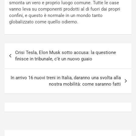
smonta un vero e proprio luogo comune. Tutte le case
N
o
vanno leva su componenti prodotti al di fuori dai propri
o
t
confini, e questo è normale in un mondo tanto
n
t
globalizzato come quello odierno.
P
u
l
r
u
n
g
a
Navigazione
-
a
Crisi Tesla, Elon Musk sotto accusa: la questione
articoli
i
S
finisce in tribunale, c’è un nuovo guaio
n
e
R
p
E
a
In arrivo 16 nuovi treni in Italia, daranno una svolta alla
E
n
nostra mobilità: come saranno fatti
V
g
Agosto
Agosto
6,
5,
2026
2026
Admin
Admin