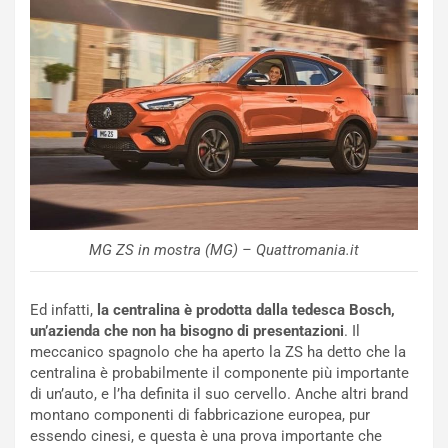
t
l
o
a
d
F
a
I
u
A
n
S
S
m
U
e
V
n
E
t
l
i
e
s
MG ZS in mostra (MG) – Quattromania.it
t
c
t
e
r
l
Ed infatti,
la centralina è prodotta dalla tedesca Bosch,
i
a
un’azienda che non ha bisogno di presentazioni
. Il
f
C
meccanico spagnolo che ha aperto la ZS ha detto che la
i
o
centralina è probabilmente il componente più importante
c
r
di un’auto, e l’ha definita il suo cervello. Anche altri brand
a
s
montano componenti di fabbricazione europea, pur
t
a
essendo cinesi, e questa è una prova importante che
o
N