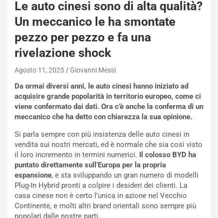
-
Le auto cinesi sono di alta qualità?
P
Un meccanico le ha smontate
O
W
pezzo per pezzo e fa una
E
rivelazione shock
R
S
Agosto 11, 2025
Giovanni Messi
t
a
Da ormai diversi anni, le auto cinesi hanno iniziato ad
b
acquisire grande popolarità in territorio europeo, come ci
i
viene confermato dai dati. Ora c’è anche la conferma di un
l
meccanico che ha detto con chiarezza la sua opinione.
i
s
Si parla sempre con più insistenza delle auto cinesi in
c
vendita sui nostri mercati, ed è normale che sia così visto
e
il loro incremento in termini numerici.
Il colosso BYD ha
u
puntato direttamente sull’Europa per la propria
n
espansione
, e sta sviluppando un gran numero di modelli
N
Plug-In Hybrid pronti a colpire i desideri dei clienti. La
NOTIZIE
u
casa cinese non è certo l’unica in azione nel Vecchio
o
C
Continente, e molti altri brand orientali sono sempre più
v
o
popolari dalle nostre parti.