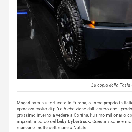
La copia della Tesla
Magari sarà più fortunato in Europa, o forse proprio in Ita
apprezza molto di più ciò che viene dall’ estero che i prod
prossimo inverno a vedere a Cortina, l’ultimo milionario con
impianti a bordo del
baby Cybertruck.
Questa visone è molt
mancano molte settimane a Natale.