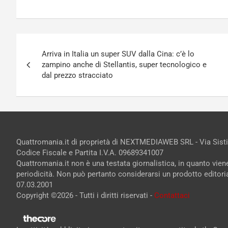
Navigazione
Arriva in Italia un super SUV dalla Cina: c’è lo
articoli
zampino anche di Stellantis, super tecnologico e
dal prezzo stracciato
Quattromania.it di proprietà di NEXTMEDIAWEB SRL - Via Sist
Codice Fiscale e Partita I.V.A. 09689341007
Quattromania.it non è una testata giornalistica, in quanto vie
periodicità. Non può pertanto considerarsi un prodotto editorial
07.03.2001
Copyright ©2026 - Tutti i diritti riservati -
Contattaci