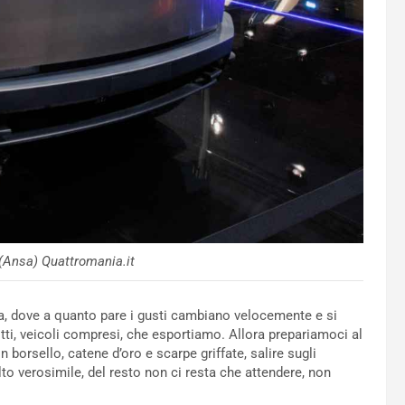
 (Ansa) Quattromania.it
lia, dove a quanto pare i gusti cambiano velocemente e si
otti, veicoli compresi, che esportiamo. Allora prepariamoci al
 borsello, catene d’oro e scarpe griffate, salire sugli
o verosimile, del resto non ci resta che attendere, non