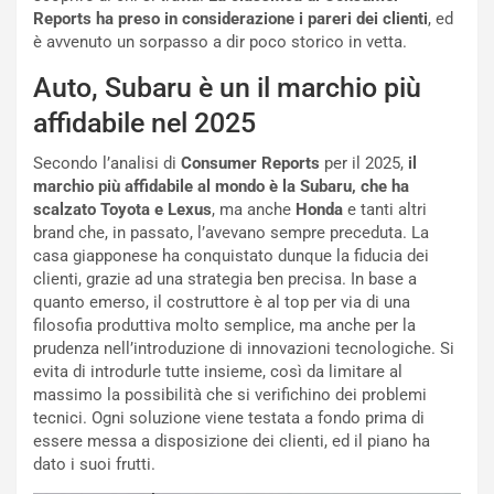
P
u
Reports ha preso in considerazione i pareri dei clienti
, ed
a
l
è avvenuto un sorpasso a dir poco storico in vetta.
r
a
Auto, Subaru è un il marchio più
t
1
e
E
affidabile nel 2025
n
d
z
i
Secondo l’analisi di
Consumer Reports
per il 2025,
il
a
t
marchio più affidabile al mondo è la Subaru, che ha
d
i
scalzato Toyota e Lexus
, ma anche
Honda
e tanti altri
e
o
brand che, in passato, l’avevano sempre preceduta. La
l
n
casa giapponese ha conquistato dunque la fiducia dei
G
:
clienti, grazie ad una strategia ben precisa. In base a
P
U
quanto emerso, il costruttore è al top per via di una
d
n
filosofia produttiva molto semplice, ma anche per la
e
’
prudenza nell’introduzione di innovazioni tecnologiche. Si
l
E
evita di introdurle tutte insieme, così da limitare al
B
s
massimo la possibilità che si verifichino dei problemi
a
p
tecnici. Ogni soluzione viene testata a fondo prima di
h
e
essere messa a disposizione dei clienti, ed il piano ha
r
r
dato i suoi frutti.
a
i