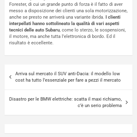
r
e
Forester, di cui un grande punto di forza è il fatto di aver
s
R
messo a disposizione dei clienti una sola motorizzazione,
a
i
anche se presto ne arriverà una variante ibrida.
I clienti
N
n
interpellati hanno sottolineato la qualità di vari aspetti
o
f
tecnici delle auto Subaru
, come lo sterzo, le sospensioni,
t
o
il motore, ma anche tutta l’elettronica di bordo. Ed il
t
r
risultato è eccellente.
u
z
r
a
n
t
a
a
Navigazione
a
[
Arriva sul mercato il SUV anti-Dacia: il modello low
articoli
S
V
cost ha tutto l’essenziale per fare a pezzi il mercato
e
I
p
D
a
E
Disastro per le BMW elettriche: scatta il maxi richiamo,
n
O
c’è un serio problema
g
]
Agosto
Agosto
5,
4,
2026
2026
Admin
Admin