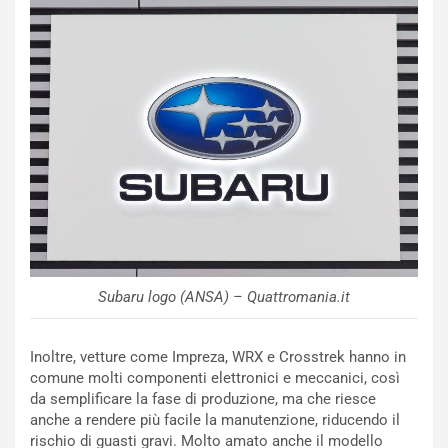
i
e
n
n
:
z
l
a
a
d
F
i
I
G
A
u
S
i
m
d
e
a
n
P
t
i
i
e
Subaru logo (ANSA) – Quattromania.it
s
g
c
h
e
e
Inoltre, vetture come Impreza, WRX e Crosstrek hanno in
l
v
comune molti componenti elettronici e meccanici, così
a
o
da semplificare la fase di produzione, ma che riesce
C
l
anche a rendere più facile la manutenzione, riducendo il
o
e
rischio di guasti gravi. Molto amato anche il modello