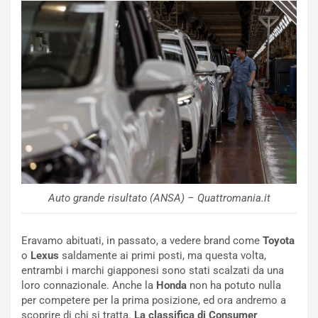
l
NOTIZIE
a
C
y
o
s
n
e
f
a
e
t
r
C
m
h
a
a
t
l
o
l
l
e
’
n
Auto grande risultato (ANSA) – Quattromania.it
O
g
r
e
a
D
Eravamo abituati, in passato, a vedere brand come
Toyota
r
D
o
Lexus
saldamente ai primi posti, ma questa volta,
i
F
entrambi i marchi giapponesi sono stati scalzati da una
o
o
loro connazionale. Anche la
Honda
non ha potuto nulla
d
r
per competere per la prima posizione, ed ora andremo a
i
m
scoprire di chi si tratta.
La classifica di Consumer