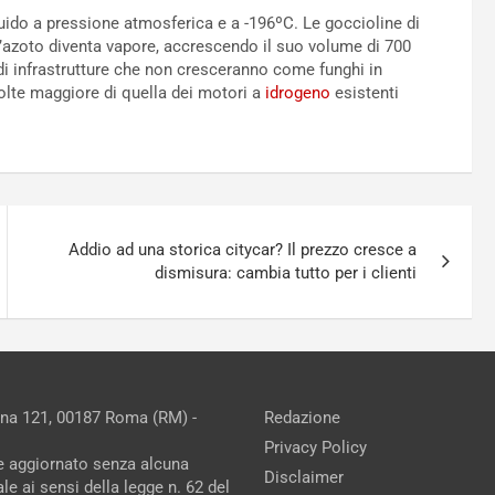
quido a pressione atmosferica e a -196ºC. Le goccioline di
’azoto diventa vapore, accrescendo il suo volume di 700
 di infrastrutture che non cresceranno come funghi in
olte maggiore di quella dei motori a
idrogeno
esistenti
Addio ad una storica citycar? Il prezzo cresce a
dismisura: cambia tutto per i clienti
ina 121, 00187 Roma (RM) -
Redazione
Privacy Policy
ne aggiornato senza alcuna
Disclaimer
e ai sensi della legge n. 62 del