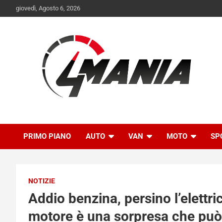
Skip
giovedì, Agosto 6, 2026
to
content
Il mondo delle quattroruote senza più segreti
QuattroMania
PRIMO PIANO
AUTO
VAN
MOTO
SP
NOTIZIE
Addio benzina, persino l’elettri
motore è una sorpresa che può 