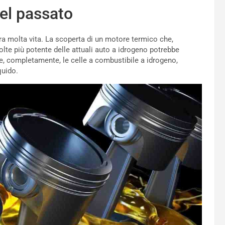
nel passato
a molta vita. La scoperta di un motore termico che,
lte più potente delle attuali auto a idrogeno potrebbe
re, completamente, le celle a combustibile a idrogeno,
quido.