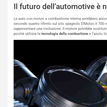
Il futuro dell’automotive è 
Le auto con motori a combustione interna avrebbero ancor
secondo quanto riferito sul sito spagnolo ElMotor, è 700 vo
rappresentare una rivoluzione. Il motore potrebbe sostitui
poiché utilizza la
tecnologia della combustione
e l’azoto li