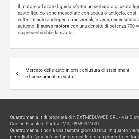
Il motore ad azoto liquido sfrutta un serbatoio di azoto li
azoto liquido sono mescolate con acqua o antigelo, così l
volte. Le auto a idrogeno tradizionali, invece, necessitano
autunno.
Il nuovo motore
con una densità di potenza 700 v
rappresenterebbe la svolta.
Navigazione
Mercato delle auto in crisi: chiusura di stabilimenti
articoli
e licenziamenti in vista
Quattromania.it di proprietà di NEXTMEDIAWEB SRL - Via Sist
Codice Fiscale e Partita I.V.A. 09689341007
Quattromania.it non è una testata giornalistica, in quanto vie
periodicità. Non può pertanto considerarsi un prodotto editorial