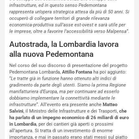
P
u
infrastrutture, ed in questo senso Pedemontana
a
l
rappresenta un’opera strategica attesa da più di 50 anni. Si
r
a
occuperò di collegare territori di grande rilevanza
t
1
economica-produttiva sull’asse est-ovest e sarà utile per
e
E
le imprese, oltre a favorire l’accessibilità verso Malpensa
“.
n
d
z
i
Autostrada, la Lombardia lavora
a
t
d
i
alla nuova Pedemontana
e
o
l
n
Nel corso del suo discorso di presentazione del progetto
G
:
Pedemontana Lombarda,
Attilio Fontana
ha poi aggiunto:
P
U
“
Le tratte già in funzione hanno ottenuto alti indici di
d
n
gradimento da parte degli utenti. Siamo la prima Regione
e
’
manifatturiera d’Europa, ma per continuare ad esserlo
l
E
dobbiamo implementare la connettività mediante le
B
s
infrastrutture
“. All’evento era presente anche
Matteo
a
p
Salvini
, il Ministro delle Infrastrutture e dei Trasporti,
che
h
e
ha parlato di un impegno economico di 26 miliardi di euro
r
r
in Lombardia
, per dei cantieri già aperti o prossimi
a
i
all’apertura. Si tratta di un investimento di enorme
i
e
importanza, e mai in passato erano stati messi sul piatto