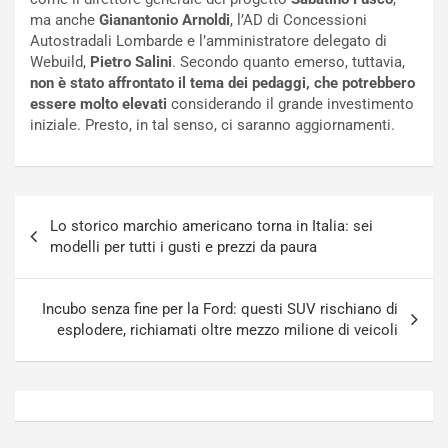
s
R
ma anche
Gianantonio Arnoldi
, l’AD di Concessioni
a
i
Autostradali Lombarde e l’amministratore delegato di
N
n
Webuild,
Pietro
Salini
. Secondo quanto emerso, tuttavia,
o
f
non è stato affrontato il tema dei pedaggi, che potrebbero
t
o
essere molto elevati
considerando il grande investimento
t
r
iniziale. Presto, in tal senso, ci saranno aggiornamenti.
u
z
r
a
n
t
a
a
Navigazione
a
[
Lo storico marchio americano torna in Italia: sei
articoli
S
V
modelli per tutti i gusti e prezzi da paura
e
I
p
D
a
E
Incubo senza fine per la Ford: questi SUV rischiano di
n
O
esplodere, richiamati oltre mezzo milione di veicoli
g
]
Agosto
Agosto
5,
4,
2026
2026
Admin
Admin