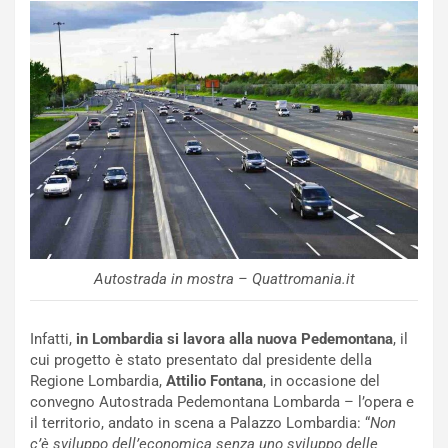
NOTIZIE
a
C
y
o
s
n
e
f
a
e
t
r
C
m
h
a
a
t
l
o
l
l
e
’
n
Autostrada in mostra – Quattromania.it
O
g
r
e
a
D
Infatti,
in Lombardia si lavora alla nuova Pedemontana
, il
r
D
cui progetto è stato presentato dal presidente della
i
F
Regione Lombardia,
Attilio Fontana
, in occasione del
o
o
convegno Autostrada Pedemontana Lombarda – l’opera e
d
r
il territorio, andato in scena a Palazzo Lombardia: “
Non
i
m
c’è sviluppo dell’economica senza uno sviluppo delle