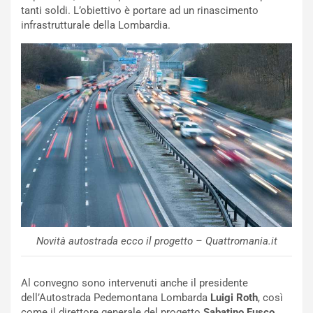
n
n
tanti soldi. L’obiettivo è portare ad un rinascimento
:
z
infrastrutturale della Lombardia.
l
a
a
d
F
i
I
G
A
u
S
i
m
d
e
a
n
P
t
i
i
e
s
g
c
h
e
e
Novità autostrada ecco il progetto – Quattromania.it
l
v
a
o
C
l
Al convegno sono intervenuti anche il presidente
o
e
dell’Autostrada Pedemontana Lombarda
Luigi Roth
, così
r
e
come il direttore generale del progetto
Sabatino Fusco
,