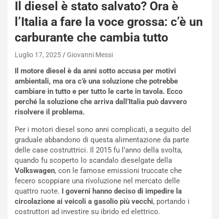
q
Il diesel è stato salvato? Ora è
a
l’Italia a fare la voce grossa: c’è un
i
e
carburante che cambia tutto
-
P
Luglio 17, 2025
Giovanni Messi
O
Il motore diesel è da anni sotto accusa per motivi
W
ambientali, ma ora c’è una soluzione che potrebbe
E
cambiare in tutto e per tutto le carte in tavola. Ecco
R
perché la soluzione che arriva dall’Italia può davvero
S
risolvere il problema.
t
a
Per i motori diesel sono anni complicati, a seguito del
b
graduale abbandono di questa alimentazione da parte
i
delle case costruttrici. Il 2015 fu l’anno della svolta,
l
quando fu scoperto lo scandalo dieselgate della
i
Volkswagen
, con le famose emissioni truccate che
s
fecero scoppiare una rivoluzione nel mercato delle
c
quattro ruote.
I governi hanno deciso di impedire la
e
circolazione ai veicoli a gasolio più vecchi
, portando i
u
costruttori ad investire su ibrido ed elettrico.
n