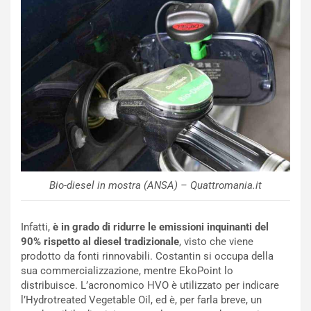
m
a
p
i
i
n
u
:
t
l
o
a
d
F
a
I
u
A
n
S
S
m
U
e
V
n
Bio-diesel in mostra (ANSA) – Quattromania.it
E
t
l
i
e
s
Infatti,
è in grado di ridurre le emissioni inquinanti del
t
c
90% rispetto al diesel
tradizionale
, visto che viene
t
e
prodotto da fonti rinnovabili. Costantin si occupa della
r
l
sua commercializzazione, mentre EkoPoint lo
i
a
distribuisce. L’acronomico HVO è utilizzato per indicare
f
C
l’Hydrotreated Vegetable Oil, ed è, per farla breve, un
i
o