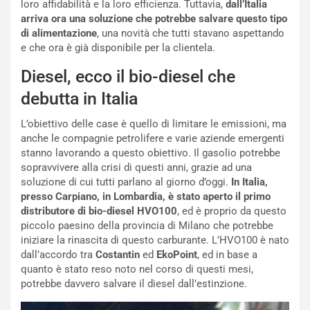
l
i
loro affidabilità e la loro efficienza. Tuttavia,
dall’Italia
V
P
arriva ora una soluzione che potrebbe salvare questo tipo
i
a
di alimentazione
, una novità che tutti stavano aspettando
a
r
e che ora è già disponibile per la clientela.
g
t
Diesel, ecco il bio-diesel che
g
e
i
n
debutta in Italia
o
z
p
a
L’obiettivo delle case è quello di limitare le emissioni, ma
i
d
anche le compagnie petrolifere e varie aziende emergenti
ù
e
stanno lavorando a questo obiettivo. Il gasolio potrebbe
L
l
sopravvivere alla crisi di questi anni, grazie ad una
u
G
soluzione di cui tutti parlano al giorno d’oggi.
In Italia,
n
P
presso Carpiano, in Lombardia, è stato aperto il primo
g
d
distributore di bio-diesel HVO100
, ed è proprio da questo
o
e
piccolo paesino della provincia di Milano che potrebbe
m
l
iniziare la rinascita di questo carburante. L’HVO100 è nato
a
B
dall’accordo tra
Costantin
ed
EkoPoint
, ed in base a
i
a
quanto è stato reso noto nel corso di questi mesi,
C
h
potrebbe davvero salvare il diesel dall’estinzione.
o
r