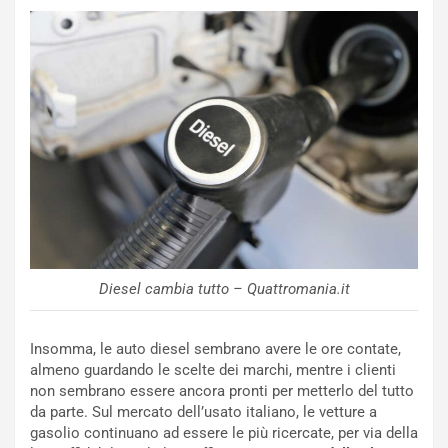
N
NOTIZIE
u
o
C
v
o
o
n
R
f
e
e
c
r
o
m
r
a
d
t
M
o
o
l
n
’
Diesel cambia tutto – Quattromania.it
d
O
i
r
a
a
Insomma, le auto diesel sembrano avere le ore contate,
l
r
almeno guardando le scelte dei marchi, mentre i clienti
e
i
non sembrano essere ancora pronti per metterlo del tutto
:
o
da parte. Sul mercato dell’usato italiano, le vetture a
I
d
gasolio continuano ad essere le più ricercate, per via della