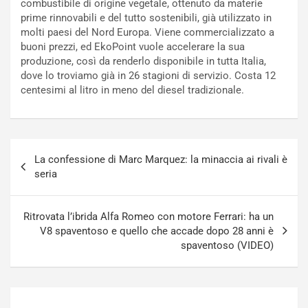
combustibile di origine vegetale, ottenuto da materie
c
r
prime rinnovabili e del tutto sostenibili, già utilizzato in
a
s
molti paesi del Nord Europa. Viene commercializzato a
t
a
buoni prezzi, ed EkoPoint vuole accelerare la sua
o
N
produzione, così da renderlo disponibile in tutta Italia,
N
o
dove lo troviamo già in 26 stagioni di servizio. Costa 12
o
t
centesimi al litro in meno del diesel tradizionale.
n
t
P
u
l
r
u
n
Navigazione
g
a
La confessione di Marc Marquez: la minaccia ai rivali è
articoli
-
a
seria
i
S
n
e
R
p
Ritrovata l’ibrida Alfa Romeo con motore Ferrari: ha un
E
a
V8 spaventoso e quello che accade dopo 28 anni è
E
n
spaventoso (VIDEO)
V
g
Agosto
Agosto
6,
5,
2026
2026