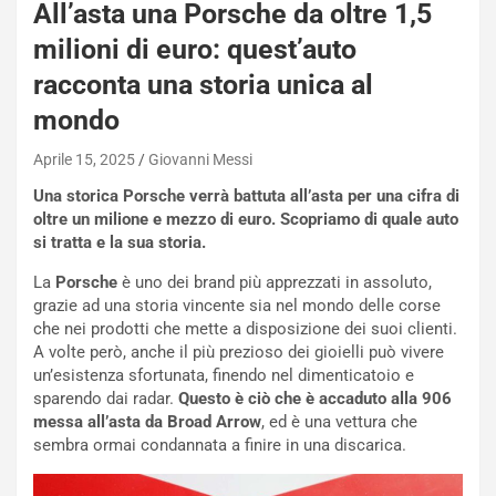
s
All’asta una Porsche da oltre 1,5
h
milioni di euro: quest’auto
q
a
racconta una storia unica al
i
mondo
e
-
Aprile 15, 2025
Giovanni Messi
P
O
Una storica Porsche verrà battuta all’asta per una cifra di
W
oltre un milione e mezzo di euro. Scopriamo di quale auto
E
si tratta e la sua storia.
R
S
La
Porsche
è uno dei brand più apprezzati in assoluto,
t
grazie ad una storia vincente sia nel mondo delle corse
a
che nei prodotti che mette a disposizione dei suoi clienti.
b
A volte però, anche il più prezioso dei gioielli può vivere
i
un’esistenza sfortunata, finendo nel dimenticatoio e
l
sparendo dai radar.
Questo è ciò che è accaduto alla 906
i
messa all’asta da Broad Arrow
, ed è una vettura che
s
sembra ormai condannata a finire in una discarica.
c
e