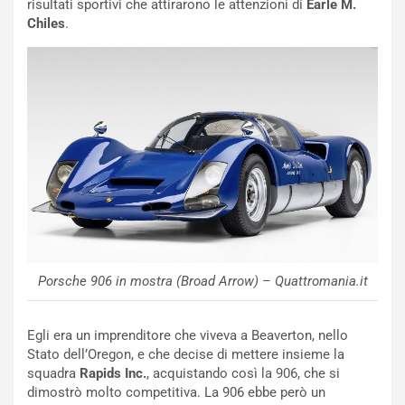
C
h
risultati sportivi che attirarono le attenzioni di
Earle M.
o
r
Chiles
.
m
a
p
i
i
n
u
:
t
l
o
a
d
F
a
I
u
A
n
S
S
m
U
e
V
n
Porsche 906 in mostra (Broad Arrow) – Quattromania.it
E
t
l
i
e
s
Egli era un imprenditore che viveva a Beaverton, nello
t
c
Stato dell’Oregon, e che decise di mettere insieme la
t
e
squadra
Rapids Inc.
, acquistando così la 906, che si
r
l
dimostrò molto competitiva. La 906 ebbe però un
i
a