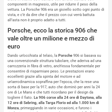
:
o
componenti in magnesio, utile per ridurre il peso della
I
d
vettura. La Porsche 906 era un gioiello sotto ogni punto di
l
i
vista, e c’è da dire che il prezzo con cui verrà battuta
V
P
all’asta non è proprio adatto a tutti.
i
a
a
r
Porsche, ecco la storica 906 che
g
t
vale oltre un milione e mezzo di
g
e
i
n
euro
o
z
p
a
Dando un’occhiata al telaio, la
Porsche
906 si basava su
i
d
una convenzionale struttura tubolare, che aderiva ad una
ù
e
carrozzeria in fibra di vetro, anch’essa fondamentale per
L
l
consentire di risparmiare peso. Le prestazioni erano
u
G
eccellenti grazie alla spinta del motore e ad
n
P
un’aerodinamica sopraffina per l’epoca, che la rese una
g
d
sorta di base per la 917, auto che dominò per anni la 24
o
e
ore di Le Mans e che tutti ricordano per il design da
m
l
togliere il fiato.
La 906 corse alla 24 ore di Daytona, alla
a
B
12 ore di Sebring, alla Targa Florio ed alla 1.000 km di
i
a
Monza
, primeggiando in varie occasioni, e furono i