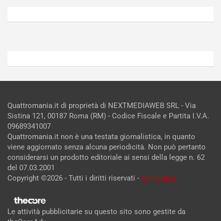
6,
5,
2026
2026
Admin
Admin
Quattromania.it di proprietà di NEXTMEDIAWEB SRL - Via
Sistina 121, 00187 Roma (RM) - Codice Fiscale e Partita I.V.A.
09689341007
Quattromania.it non è una testata giornalistica, in quanto
viene aggiornato senza alcuna periodicità. Non può pertanto
considerarsi un prodotto editoriale ai sensi della legge n. 62
del 07.03.2001
Copyright ©2026 - Tutti i diritti riservati -
Contattaci
Le attività pubblicitarie su questo sito sono gestite da