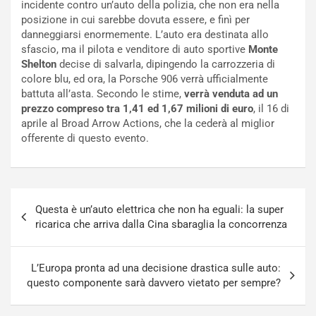
incidente contro un’auto della polizia, che non era nella
f
C
posizione in cui sarebbe dovuta essere, e finì per
i
o
danneggiarsi enormemente. L’auto era destinata allo
c
r
sfascio, ma il pilota e venditore di auto sportive
Monte
a
s
Shelton
decise di salvarla, dipingendo la carrozzeria di
t
a
colore blu, ed ora, la Porsche 906 verrà ufficialmente
o
N
battuta all’asta. Secondo le stime,
verrà venduta ad un
N
o
prezzo compreso tra 1,41 ed 1,67 milioni di euro
, il 16 di
o
t
aprile al Broad Arrow Actions, che la cederà al miglior
n
t
offerente di questo evento.
P
u
l
r
u
n
g
a
Navigazione
-
a
Questa è un’auto elettrica che non ha eguali: la super
articoli
i
S
ricarica che arriva dalla Cina sbaraglia la concorrenza
n
e
R
p
E
a
L’Europa pronta ad una decisione drastica sulle auto:
E
n
questo componente sarà davvero vietato per sempre?
V
g
Agosto
Agosto