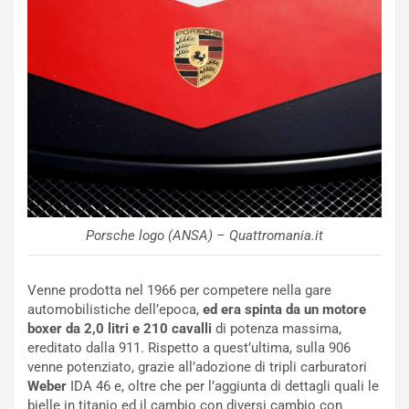
u
n
N
NOTIZIE
u
o
C
v
o
o
n
R
f
e
e
c
r
o
m
r
a
Porsche logo (ANSA) – Quattromania.it
d
t
M
o
o
l
Venne prodotta nel 1966 per competere nella gare
n
’
automobilistiche dell’epoca,
ed era spinta da un motore
d
O
boxer da 2,0 litri e 210 cavalli
di potenza massima,
i
r
ereditato dalla 911. Rispetto a quest’ultima, sulla 906
a
a
venne potenziato, grazie all’adozione di tripli carburatori
l
r
Weber
IDA 46 e, oltre che per l’aggiunta di dettagli quali le
e
i
bielle in titanio ed il cambio con diversi cambio con