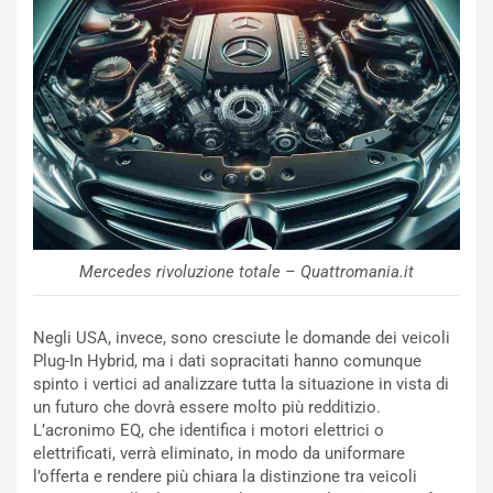
R
f
e
e
c
r
o
m
r
a
d
t
M
o
o
l
n
’
d
O
i
r
a
a
Mercedes rivoluzione totale – Quattromania.it
l
r
e
i
:
o
Negli USA, invece, sono cresciute le domande dei veicoli
I
d
Plug-In Hybrid, ma i dati sopracitati hanno comunque
l
i
spinto i vertici ad analizzare tutta la situazione in vista di
V
P
un futuro che dovrà essere molto più redditizio.
i
a
L’acronimo EQ, che identifica i motori elettrici o
a
r
elettrificati, verrà eliminato, in modo da uniformare
g
t
l’offerta e rendere più chiara la distinzione tra veicoli