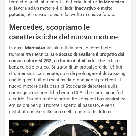
g
e
termici e quelli alimentati a batteria. Inoltre,
in Mercedes
i
n
si lavora ad un motore 4 cilindri innovativo e molto
o
z
potente
, che dovrà segnare la svolta in chiave futura.
p
a
Mercedes, scopriamo le
i
d
ù
e
caratteristiche del nuovo motore
L
l
u
G
In casa
Mercedes
si valuta il dà farsi, e dopo tante
n
P
riunioni tra i tecnici,
si è deciso di avallare il progetto del
g
d
nuovo motore M 252, un ibrido di 4 cilindri
, che unisce
o
e
benzina ed elettrico. Si tratta di un propulsore da 1,5 litri
m
l
di dimensioni contenute, così da prolungare il downsizing
a
B
che in questi ultimi mesi ha dato non pochi problemi. Il
i
a
nuovo motore della casa di Stoccarda debutterà sulla
C
h
nuova generazione della berlina CLA, che sarà anche full
o
r
electric. Questo motore promette consumi bassissimi ed
m
a
emissioni ben più ridotte rispetto al passato, e verrà
p
i
installato anche sulle auto della gamma del futuro.
i
n
u
:
t
l