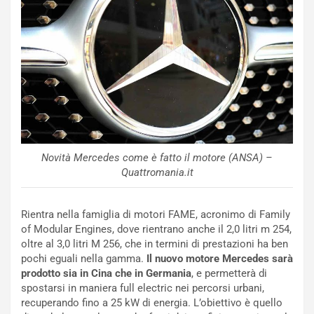
o
a
d
F
a
I
u
A
n
S
S
m
U
e
V
n
E
t
l
i
e
s
Novità Mercedes come è fatto il motore (ANSA) –
t
c
Quattromania.it
t
e
r
l
i
a
Rientra nella famiglia di motori FAME, acronimo di Family
f
C
of Modular Engines, dove rientrano anche il 2,0 litri m 254,
i
o
oltre al 3,0 litri M 256, che in termini di prestazioni ha ben
c
r
pochi eguali nella gamma.
Il nuovo motore Mercedes sarà
a
s
prodotto sia in Cina che in Germania
, e permetterà di
t
a
spostarsi in maniera full electric nei percorsi urbani,
o
N
recuperando fino a 25 kW di energia. L’obiettivo è quello
N
o