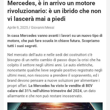
P
Mercedes, è in arrivo un motore
O
rivoluzionario: è un ibrido che non
W
E
vi lascerà mai a piedi
R
S
Aprile 9, 2025
Giovanni Messi
t
In casa Mercedes vanno avanti i lavori su un nuovo tipo di
a
motore, che può fare scuola in chiave futura. Scopriamo
b
tutti i suoi segreti.
i
l
Nel mercato dell’auto e nelle sedi dei costruttori c’è
i
bisogno di un netto cambio di passo dopo la crisi che ha
s
colpito il settore negli ultimi anni. Le auto elettriche,
c
nonostante qualche lieve segnale positivo registrato negli
e
ultimi mesi, non riescono a prendere il sopravvento, ed i
u
brand devono pensare a nuove soluzioni per alimentare i
n
propri affari.
La Mercedes ha visto le vendite di BEV
N
calare del 31% nell’ultimo trimestre del 2024
, un dato
NOTIZIE
u
allarmante e che non può restare inosservato.
o
C
v
o
o
n