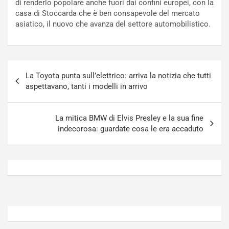
di renderlo popolare anche fuori dai confini europei, con la
o
t
casa di Stoccarda che è ben consapevole del mercato
n
t
asiatico, il nuovo che avanza del settore automobilistico.
P
u
l
r
u
n
g
a
Navigazione
-
a
La Toyota punta sull’elettrico: arriva la notizia che tutti
articoli
i
S
aspettavano, tanti i modelli in arrivo
n
e
R
p
E
a
La mitica BMW di Elvis Presley e la sua fine
E
n
indecorosa: guardate cosa le era accaduto
V
g
Agosto
Agosto
6,
5,
2026
2026
Admin
Admin