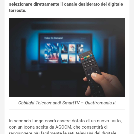
h
e
selezionare direttamente il canale desiderato del digitale
r
r
terreste.
a
i
i
e
n
n
:
z
l
a
a
d
F
i
I
G
A
u
S
i
m
d
e
a
n
P
t
i
Obblighi Telecomandi SmartTV – Quattromania.it
i
e
s
g
c
h
In secondo luogo dovrà essere dotato di un nuovo tasto,
e
e
con un icona scelta da AGCOM, che consentirà di
l
v
raggiungere più facilmente le reti televisivi del digitale