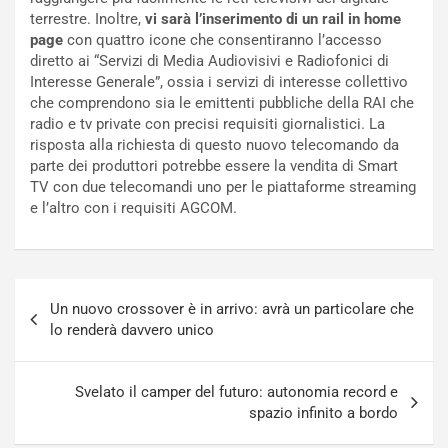
a
o
terrestre. Inoltre,
vi sarà l’inserimento di un rail in home
C
l
page
con quattro icone che consentiranno l’accesso
o
e
diretto ai “Servizi di Media Audiovisivi e Radiofonici di
r
e
Interesse Generale”, ossia i servizi di interesse collettivo
s
R
che comprendono sia le emittenti pubbliche della RAI che
a
i
radio e tv private con precisi requisiti giornalistici. La
N
n
risposta alla richiesta di questo nuovo telecomando da
o
f
parte dei produttori potrebbe essere la vendita di Smart
t
o
TV con due telecomandi uno per le piattaforme streaming
t
r
e l’altro con i requisiti AGCOM.
u
z
r
a
n
t
a
a
Navigazione
a
[
Un nuovo crossover è in arrivo: avrà un particolare che
articoli
S
V
lo renderà davvero unico
e
I
p
D
a
E
Svelato il camper del futuro: autonomia record e
n
O
spazio infinito a bordo
g
]