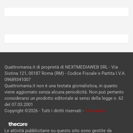
Agosto
Agosto
5,
4,
2026
2026
Admin
Admin
Quattromania.it di proprietà di NEXTMEDIAWEB SRL - Via
Sistina 121, 00187 Roma (RM) - Codice Fiscale e Partita I.V.A.
09689341007
Quattromania.it non è una testata giornalistica, in quanto
viene aggiornato senza alcuna periodicità. Non può pertanto
considerarsi un prodotto editoriale ai sensi della legge n. 62
del 07.03.2001
Copyright ©2026 - Tutti i diritti riservati -
Contattaci
Le attività pubblicitarie su questo sito sono gestite da