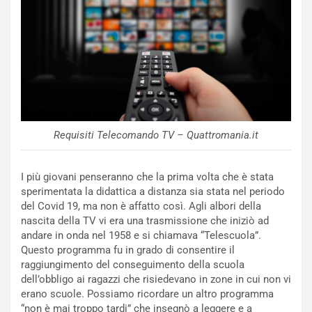
NOTIZIE
P
l
NOTIZIE
a
C
y
o
s
n
e
f
a
Requisiti Telecomando TV – Quattromania.it
e
t
r
C
m
h
I più giovani penseranno che la prima volta che è stata
a
a
sperimentata la didattica a distanza sia stata nel periodo
t
l
del Covid 19, ma non è affatto così. Agli albori della
o
l
nascita della TV vi era una trasmissione che iniziò ad
l
e
andare in onda nel 1958 e si chiamava “Telescuola”.
’
n
Questo programma fu in grado di consentire il
O
g
raggiungimento del conseguimento della scuola
r
e
dell’obbligo ai ragazzi che risiedevano in zone in cui non vi
a
D
erano scuole. Possiamo ricordare un altro programma
r
D
“non è mai troppo tardi” che insegnò a leggere e a