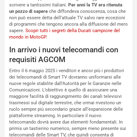
i
F
scrivere a tantissimi italiani.
Per anni la TV era ritenuta
o
o
un pozzo di sapere
che diffondeva conoscenza, cosa che
d
r
non può essere detta dell’attuale TV salvo rare eccezioni
i
m
di programmi che tengono ancora alla diffusione del mero
P
u
sapere.
Scopri tutti i segreti della Ducati campione del
a
l
mondo in MotoGP.
r
a
t
1
In arrivo i nuovi telecomandi con
e
E
n
d
requisiti AGCOM
z
i
a
t
Entro il 6 maggio 2025 i venditori e ancor più i produttori
d
i
dei telecomandi di Smart TV dovranno uniformarsi alle
e
o
nuove regole stabilite dall’Autorità per le Garanzie nelle
l
n
Comunicazioni. L’obiettivo è quello di assicurare una
G
:
maggiore facilità di raggiungimento dei canali televisivi
P
U
trasmessi sul digitale terrestre, che ormai rivestono un
d
n
ruolo sempre più secondario grazie all’espansione delle
e
’
piattaforme streaming. In particolare il nuovo
l
E
telecomando dovrà avere due elementi fondamentali. In
B
s
primis un tastierino numerico, sempre meno presente sui
a
p
telecomandi delle Smart TV, che quindi consenta di