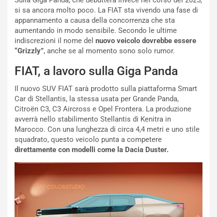
Sulla Giga Panda, che debutterà invece nel corso del 2025,
p
a
si sa ancora molto poco. La FIAT sta vivendo una fase di
i
d
appannamento a causa della concorrenza che sta
ù
e
aumentando in modo sensibile. Secondo le ultime
L
l
indiscrezioni il nome del
nuovo veicolo dovrebbe essere
u
G
“Grizzly”
, anche se al momento sono solo rumor.
n
P
g
d
FIAT, a lavoro sulla Giga Panda
o
e
m
l
Il nuovo SUV FIAT sarà prodotto sulla piattaforma Smart
a
B
Car di Stellantis, la stessa usata per Grande Panda,
i
a
Citroën C3, C3 Aircross e Opel Frontera. La produzione
C
h
avverrà nello stabilimento Stellantis di Kenitra in
o
r
Marocco. Con una lunghezza di circa 4,4 metri e uno stile
m
a
squadrato, questo veicolo punta a competere
p
i
direttamente con modelli come la Dacia Duster.
i
n
u
:
t
l
o
a
d
F
a
I