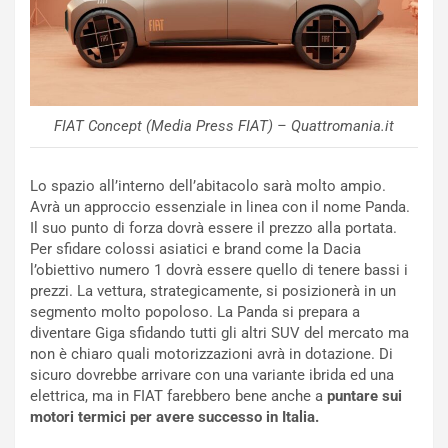
u
A
n
S
S
m
U
e
V
n
E
t
FIAT Concept (Media Press FIAT) – Quattromania.it
l
i
e
s
t
c
Lo spazio all’interno dell’abitacolo sarà molto ampio.
t
e
Avrà un approccio essenziale in linea con il nome Panda.
r
l
Il suo punto di forza dovrà essere il prezzo alla portata.
i
a
Per sfidare colossi asiatici e brand come la Dacia
f
C
l’obiettivo numero 1 dovrà essere quello di tenere bassi i
i
o
prezzi. La vettura, strategicamente, si posizionerà in un
c
r
segmento molto popoloso. La Panda si prepara a
a
s
diventare Giga sfidando tutti gli altri SUV del mercato ma
t
a
non è chiaro quali motorizzazioni avrà in dotazione. Di
o
N
sicuro dovrebbe arrivare con una variante ibrida ed una
N
o
elettrica, ma in FIAT farebbero bene anche a
puntare sui
o
t
motori termici per avere successo in Italia.
n
t
P
u