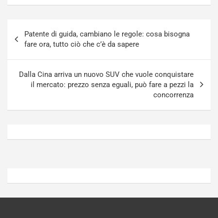
l
r
u
n
Navigazione
g
a
Patente di guida, cambiano le regole: cosa bisogna
articoli
-
a
fare ora, tutto ciò che c’è da sapere
i
S
n
e
R
p
Dalla Cina arriva un nuovo SUV che vuole conquistare
E
a
il mercato: prezzo senza eguali, può fare a pezzi la
E
n
concorrenza
V
g
Agosto
Agosto
6,
5,
2026
2026
Admin
Admin