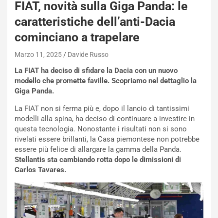
E
FIAT, novità sulla Giga Panda: le
R
caratteristiche dell’anti-Dacia
S
t
cominciano a trapelare
a
b
Marzo 11, 2025
Davide Russo
i
La FIAT ha deciso di sfidare la Dacia con un nuovo
l
modello che promette faville. Scopriamo nel dettaglio la
i
Giga Panda.
s
c
La FIAT non si ferma più e, dopo il lancio di tantissimi
e
modelli alla spina, ha deciso di continuare a investire in
u
questa tecnologia. Nonostante i risultati non si sono
n
rivelati essere brillanti, la Casa piemontese non potrebbe
N
essere più felice di allargare la gamma della Panda.
NOTIZIE
u
Stellantis sta cambiando rotta dopo le dimissioni di
o
C
Carlos Tavares.
v
o
o
n
R
f
e
e
c
r