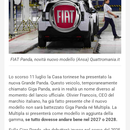
o
m
r
a
d
t
M
o
o
l
n
’
d
O
i
r
a
a
FIAT Panda, novità nuovo modello (Ansa) Quattromania.it
l
r
e
i
:
o
Lo scorso 11 luglio la Casa torinese ha presentato la
I
d
nuova Grande Panda. Questo veicolo, temporaneamente
l
i
chiamato Giga Panda, avrà in realtà un nome diverso al
V
P
momento del lancio ufficiale. Olivier Francois, CEO del
i
a
marchio italiano, ha già fatto presente che il nuovo
a
r
modello non sarà battezzato Giga Panda né Multipla. La
g
t
Multipla si presenterà come modello in aggiunta della
g
e
gamma,
se tutto dovesse andare bene nel 2027 o 2028.
i
n
o
z