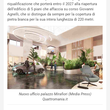
C
h
riqualificazione che porterà entro il 2027 alla riapertura
o
r
dell’edificio di 5 piani che affaccia su corso Giovanni
m
a
Agnelli, che si distingue da sempre per la copertura di
p
i
pietra bianca per la sua intera lunghezza di 220 metri.
i
n
u
:
t
l
o
a
d
F
a
I
u
A
n
S
S
m
U
e
V
n
E
t
l
i
e
s
Nuovo ufficio palazzo Mirafiori (Media Press)
t
c
Quattromania.it
t
e
r
l