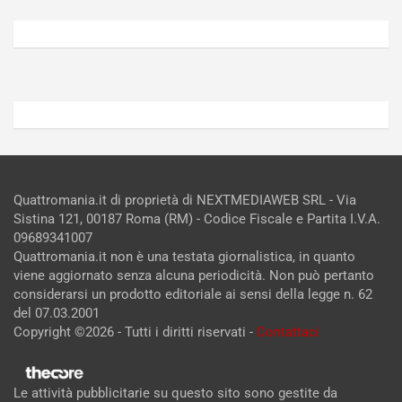
6,
5,
2026
2026
Admin
Admin
Quattromania.it di proprietà di NEXTMEDIAWEB SRL - Via
Sistina 121, 00187 Roma (RM) - Codice Fiscale e Partita I.V.A.
09689341007
Quattromania.it non è una testata giornalistica, in quanto
viene aggiornato senza alcuna periodicità. Non può pertanto
considerarsi un prodotto editoriale ai sensi della legge n. 62
del 07.03.2001
Copyright ©2026 - Tutti i diritti riservati -
Contattaci
Le attività pubblicitarie su questo sito sono gestite da