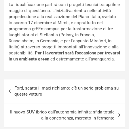
i
a
La riqualificazione partirà con i progetti tecnici tra aprile e
f
C
maggio di quest’anno. L’iniziativa rientra nelle attività
i
o
propedeutiche alla realizzazione del Piano Italia, svelato
c
r
lo scorso 17 dicembre al Mimit, e soprattutto nel
a
s
programma grEEn-campus per la trasformazione di tre
t
a
luoghi storici di Stellantis (Poissy, in Francia,
o
N
Rüsselsheim, in Germania, e per l’appunto Mirafiori, in
N
o
Italia) attraverso progetti improntati all’innovazione e alla
o
t
sostenibilità.
Per i lavoratori sarà l’occasione per trovarsi
n
t
in un ambiente green
ed estremamente all’avanguardia.
P
u
l
r
u
n
g
a
Navigazione
-
a
Ford, scatta il maxi richiamo: c’è un serio problema su
articoli
i
S
queste vetture
n
e
R
p
E
a
Il nuovo SUV ibrido dall’autonomia infinita: sfida totale
E
n
alla concorrenza, mercato in fermento
V
g
Agosto
Agosto