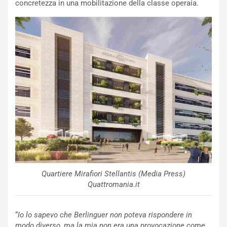
e
concretezza in una mobilitazione della classe operaia.
u
n
N
NOTIZIE
u
o
C
v
o
o
n
R
f
e
e
c
r
o
m
r
a
d
t
M
o
o
l
n
’
Quartiere Mirafiori Stellantis (Media Press)
d
O
Quattromania.it
i
r
a
a
l
r
“
Io lo sapevo che Berlinguer non poteva rispondere in
e
i
modo diverso, ma la mia non era una provocazione come