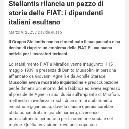
Stellantis rilancia un pezzo di
s
h
storia della FIAT: i dipendenti
q
italiani esultano
a
i
Marzo 9, 2025
Davide Russo
e
-
Il Gruppo Stellantis non ha dimenticato il suo passato e ha
P
deciso di riaprire un emblema della FIAT. E’ una buona
O
notizia per i lavoratori torinesi.
W
E
Lo stabilimento FIAT a Mirafiori venne inaugurato il 15
R
maggio 1939 in presenza di Benito Mussolini in persona
S
affiancato da Giovanni Agnelli e da Achille Starace.
t
Mussolini aveva mostrato inquietudine
e preoccupazione
a
per le dimensioni enormi della fabbrica ed aveva espresso
b
al presidente Agnelli i suoi dubbi sull’impianto di Mirafiori,
i
mettendo in evidenza i rischi di un simile stabilimento
l
industriale gigantesco, dove la classe operaia sarebbe
i
stata concentrata in grande numero, divenendo
s
potenzialmente pericolosa per la coesione sociale del
c
regime. Quella previsione trovò anni dopo una