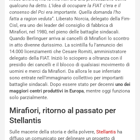
:
o
qualcuno ha detto. L’idea di occupare la FIAT c’era e il
I
d
consenso del Pci era importante. Quella domanda l’ho
l
i
fatta a ragion veduta
“. Liberato Norcia, delegato della Fim-
V
P
Cisl, era uno dei leader del consiglio di fabbrica di
i
a
Mirafiori, nel 1980, nel pieno delle battaglie sindacali.
a
r
Quando Berlinguer arriva ai cancelli di Mirafiori lo scontro
g
t
in atto divenne durissimo. La scintilla fu l’annuncio dei
g
e
14.000 licenziamenti che Cesare Romiti, amministratore
i
n
delegato della FIAT. Iniziò lo sciopero a oltranza con il
o
z
presidio dei cancelli e il blocco di qualsiasi movimento di
p
a
uomini e merci da Mirafiori. Da allora le sue inferriate
i
d
sono entrate nell’immaginario collettivo per importanti
ù
e
battaglie sindacali. Dopo essere stato per decenni
uno dei
L
l
maggiori centri produttivi in Europa
, mentre oggi funziona
u
G
solo parzialmente.
n
P
Mirafiori, ritorno al passato per
g
d
o
e
Stellantis
m
l
a
B
Sulle macerie della storia e della polvere,
Stellantis
ha
i
a
diffuso un comunicato per delineare un progetto di