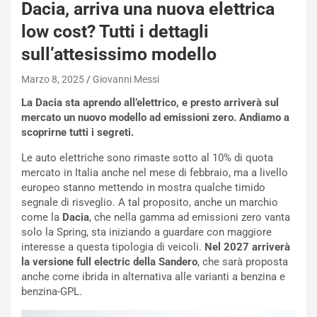
Dacia, arriva una nuova elettrica
q
low cost? Tutti i dettagli
a
i
sull’attesissimo modello
e
-
Marzo 8, 2025
Giovanni Messi
P
La Dacia sta aprendo all’elettrico, e presto arriverà sul
O
mercato un nuovo modello ad emissioni zero. Andiamo a
W
scoprirne tutti i segreti.
E
R
Le auto elettriche sono rimaste sotto al 10% di quota
S
mercato in Italia anche nel mese di febbraio, ma a livello
t
europeo stanno mettendo in mostra qualche timido
a
segnale di risveglio. A tal proposito, anche un marchio
b
come la
Dacia
, che nella gamma ad emissioni zero vanta
i
solo la Spring, sta iniziando a guardare con maggiore
l
interesse a questa tipologia di veicoli.
Nel 2027 arriverà
i
la versione full electric della Sandero
, che sarà proposta
s
anche come ibrida in alternativa alle varianti a benzina e
c
benzina-GPL.
e
u