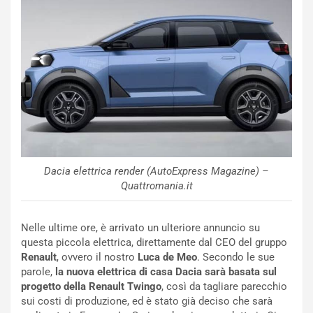
m
a
p
i
i
n
u
:
t
l
o
a
d
F
a
I
u
A
n
S
S
m
Dacia elettrica render (AutoExpress Magazine) –
U
e
Quattromania.it
V
n
E
t
l
i
Nelle ultime ore, è arrivato un ulteriore annuncio su
e
s
questa piccola elettrica, direttamente dal CEO del gruppo
t
c
Renault
, ovvero il nostro
Luca de Meo
. Secondo le sue
t
e
parole,
la nuova elettrica di casa Dacia sarà basata sul
r
l
progetto della Renault Twingo
, così da tagliare parecchio
i
a
sui costi di produzione, ed è stato già deciso che sarà
f
C