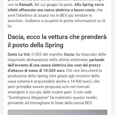
I
d
con la
Renault
, del cui gruppo fa parte.
Alla Spring verrà
l
i
infatti affiancata una nuova elettrica a basso costo
, che
V
P
avrà l’obiettivo di issarsi tra le BEV più vendute in
i
a
assoluto. Andiamo a scoprire le prime informazioni su di
a
r
lei.
g
t
g
e
Dacia, ecco la vettura che prenderà
i
n
il posto della Spring
o
z
p
a
Denis Le Vot
, il CEO del marchio
Dacia
, ha rilasciato delle
i
d
importanti dichiarazioni nelle ultime settimane,
parlando
ù
e
dell’avvento di una nuova elettrica low cost dal prezzo
L
l
d’attacco di meno di 18.000 euro
. Ciò non bloccherà la
u
G
produzione della Spring (che grazie agli incentivi della
n
P
casa rumena è acquistabile anche a 14.900 euro), che
g
d
però potrebbe essere proposta solo nei mercati
o
e
emergenti e non più dalle nostre parti. Il sito web
m
l
“
AutoExpress Magazine
” ha realizzato questo render,
a
B
provando ad immaginare le linee della nuova BEV.
i
a
C
h
o
r