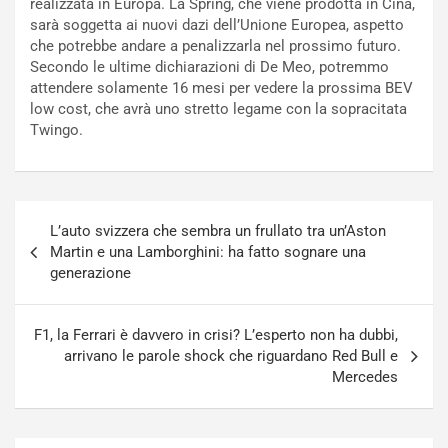
realizzata in Europa. La Spring, che viene prodotta in Cina,
i
o
sarà soggetta ai nuovi dazi dell’Unione Europea, aspetto
c
r
che potrebbe andare a penalizzarla nel prossimo futuro.
a
s
Secondo le ultime dichiarazioni di De Meo, potremmo
t
a
attendere solamente 16 mesi per vedere la prossima BEV
o
N
low cost, che avrà uno stretto legame con la sopracitata
N
o
Twingo.
o
t
n
t
P
u
l
r
Navigazione
u
n
L’auto svizzera che sembra un frullato tra un’Aston
articoli
g
a
Martin e una Lamborghini: ha fatto sognare una
-
a
generazione
i
S
n
e
R
p
F1, la Ferrari è davvero in crisi? L’esperto non ha dubbi,
E
a
arrivano le parole shock che riguardano Red Bull e
E
n
Mercedes
V
g
Agosto
Agosto
6,
5,