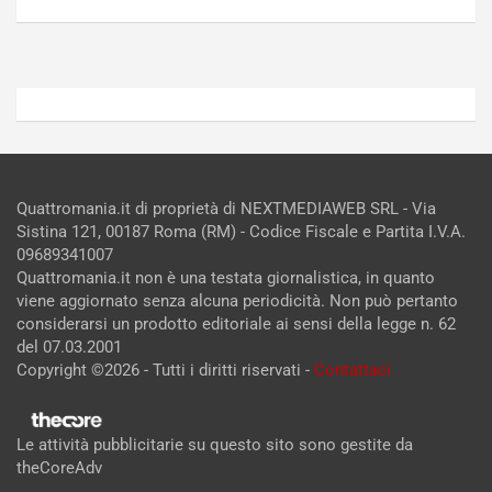
2026
2026
Admin
Admin
Quattromania.it di proprietà di NEXTMEDIAWEB SRL - Via
Sistina 121, 00187 Roma (RM) - Codice Fiscale e Partita I.V.A.
09689341007
Quattromania.it non è una testata giornalistica, in quanto
viene aggiornato senza alcuna periodicità. Non può pertanto
considerarsi un prodotto editoriale ai sensi della legge n. 62
del 07.03.2001
Copyright ©2026 - Tutti i diritti riservati -
Contattaci
Le attività pubblicitarie su questo sito sono gestite da
theCoreAdv