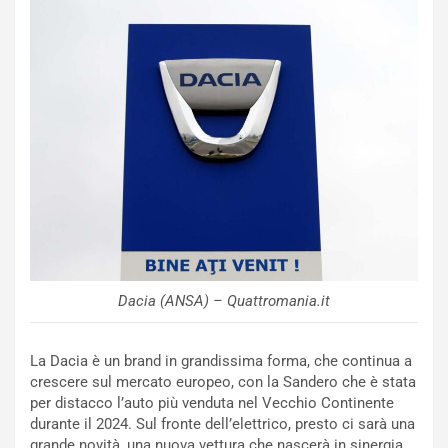
n
N
NOTIZIE
u
o
C
v
o
o
n
R
f
e
e
c
r
o
m
r
a
d
t
M
o
o
l
Dacia (ANSA) – Quattromania.it
n
’
d
O
i
r
La Dacia è un brand in grandissima forma, che continua a
a
a
crescere sul mercato europeo, con la Sandero che è stata
l
r
per distacco l’auto più venduta nel Vecchio Continente
e
i
durante il 2024. Sul fronte dell’elettrico, presto ci sarà una
:
o
grande novità, una nuova vettura che nascerà in sinergia