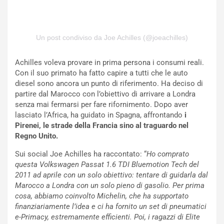
m
a
p
i
i
n
u
:
Un post condiviso da Joe Achilles (@joeachilles)
t
l
o
a
Achilles voleva provare in prima persona i consumi reali.
d
F
Con il suo primato ha fatto capire a tutti che le auto
a
I
diesel sono ancora un punto di riferimento. Ha deciso di
u
A
partire dal Marocco con l’obiettivo di arrivare a Londra
n
S
senza mai fermarsi per fare rifornimento. Dopo aver
S
m
lasciato l’Africa, ha guidato in Spagna, affrontando
i
U
e
Pirenei, le strade della Francia sino al traguardo nel
V
n
Regno Unito.
E
t
l
i
Sui social Joe Achilles ha raccontato: “
Ho comprato
e
s
questa Volkswagen Passat 1.6 TDI Bluemotion Tech del
t
c
2011 ad aprile con un solo obiettivo: tentare di guidarla dal
t
e
Marocco a Londra con un solo pieno di gasolio. Per prima
r
l
cosa, abbiamo coinvolto Michelin, che ha supportato
i
a
finanziariamente l’idea e ci ha fornito un set di pneumatici
f
C
e-Primacy, estremamente efficienti. Poi, i ragazzi di Elite
i
o