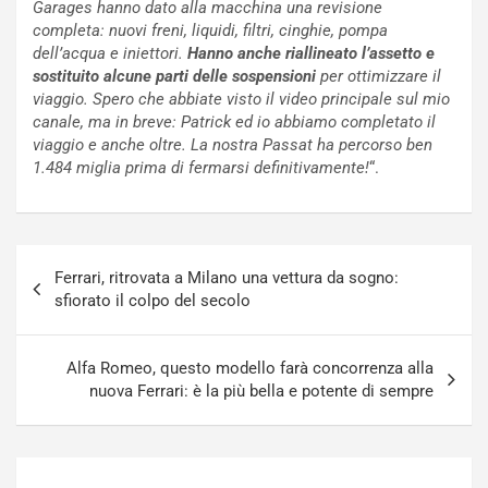
Garages hanno dato alla macchina una revisione
c
r
completa: nuovi freni, liquidi, filtri, cinghie, pompa
a
s
dell’acqua e iniettori.
Hanno anche riallineato l’assetto e
t
a
sostituito alcune parti delle sospensioni
per ottimizzare il
o
N
viaggio. Spero che abbiate visto il video principale sul mio
N
o
canale, ma in breve: Patrick ed io abbiamo completato il
o
t
viaggio e anche oltre. La nostra Passat ha percorso ben
n
t
1.484 miglia prima di fermarsi definitivamente!
“.
P
u
l
r
u
n
g
a
Navigazione
-
a
Ferrari, ritrovata a Milano una vettura da sogno:
articoli
i
S
sfiorato il colpo del secolo
n
e
R
p
E
a
Alfa Romeo, questo modello farà concorrenza alla
E
n
nuova Ferrari: è la più bella e potente di sempre
V
g
Agosto
Agosto
6,
5,
2026
2026