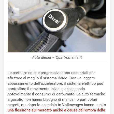
q
a
i
e
-
P
O
W
E
R
S
Auto diesel – Quattromania.it
t
a
b
Le partenze dolci e progressive sono essenziali per
i
sfruttare al meglio il sistema ibrido. Con un leggero
l
abbassamento dell’acceleratore, il sistema elettrico può
i
controllare il movimento iniziale, abbassando
s
notevolmente il consumo di carburante. Le auto termiche
c
a gasolio non hanno bisogno di manuali o particolari
e
segreti, ma dopo lo scandalo in Volkswagen hanno subito
u
una flessione sul mercato anche a causa dell’ombra della
n