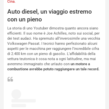
Cina.
N
NOTIZIE
u
Auto diesel, un viaggio estremo
o
C
con un pieno
v
o
o
n
La storia di uno Youtuber dimostra quanto ancora siano
R
f
efficienti. Il suo nome è Joe Achilles, noto sui social, per
e
e
dei test audaci. Ha spremuto all’inverosimile una vecchia
c
r
Volkswagen Passat. I tecnici hanno perfezionato alcuni
o
m
aspetti per le macchina per raggiungere l’incredibile cifra
r
a
di 2.400 km con un pieno di gasolio. L’affidabilità della
d
t
vettura teutonica è cosa nota a ogni latitudine, ma mai
M
o
avremmo immaginato che un’auto con
un motore a
o
l
combustione avrebbe potuto raggiungere un tale record.
n
’
d
O
i
r
a
a
l
r
e
i
:
o
I
d