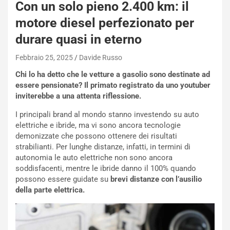
Con un solo pieno 2.400 km: il
motore diesel perfezionato per
durare quasi in eterno
Febbraio 25, 2025
Davide Russo
Chi lo ha detto che le vetture a gasolio sono destinate ad
essere pensionate? Il primato registrato da uno youtuber
inviterebbe a una attenta riflessione.
NOTIZIE
I principali brand al mondo stanno investendo su auto
N
elettriche e ibride, ma vi sono ancora tecnologie
i
demonizzate che possono ottenere dei risultati
s
strabilianti. Per lunghe distanze, infatti, in termini di
s
autonomia le auto elettriche non sono ancora
a
soddisfacenti, mentre le ibride danno il 100% quando
n
possono essere guidate su
brevi distanze con l’ausilio
Q
della parte elettrica.
a
s
h