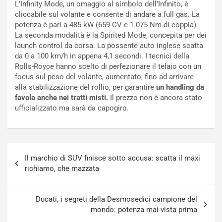
L’Infinity Mode, un omaggio al simbolo dell’Infinito, è
i
a
cliccabile sul volante e consente di andare a full gas. La
f
C
potenza è pari a 485 kW (659 CV e 1.075 Nm di coppia).
i
o
La seconda modalità è la Spirited Mode, concepita per dei
c
r
launch control da corsa. La possente auto inglese scatta
a
s
da 0 a 100 km/h in appena 4,1 secondi. I tecnici della
t
a
Rolls-Royce hanno scelto di perfezionare il telaio con un
o
N
focus sul peso del volante, aumentato, fino ad arrivare
N
o
alla stabilizzazione del rollio, per garantire
un handling da
o
t
favola anche nei tratti misti.
Il prezzo non è ancora stato
n
t
ufficializzato ma sarà da capogiro.
P
u
l
r
u
n
g
a
Navigazione
-
a
Il marchio di SUV finisce sotto accusa: scatta il maxi
articoli
i
S
richiamo, che mazzata
n
e
R
p
E
a
Ducati, i segreti della Desmosedici campione del
E
n
mondo: potenza mai vista prima
V
g