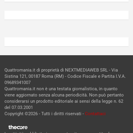
Agosto
Agosto
6,
5,
2026
2026
Admin
Admin
Quattromania.it di proprietà di NEXTMEDIAWEB SRL - Via
Sistina 121, 00187 Roma (RM) - Codice Fiscale e Partita I.V.A.
09689341007
Quattromania.it non è una testata giornalistica, in quanto
viene aggiornato senza alcuna periodicità. Non può pertanto
considerarsi un prodotto editoriale ai sensi della legge n. 62
del 07.03.2001
Copyright ©2026 - Tutti i diritti riservati -
Contattaci