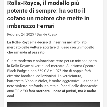
a
Rolls-Royce, il modello più
s
potente di sempre: ha sotto il
h
q
cofano un motore che mette in
a
imbarazzo Ferrari
i
e
Febbraio 24, 2025
Davide Russo
-
P
La Rolls-Royce ha deciso di inserirsi nell’affollato
O
mercato delle vetture sportive di lusso con un modello
W
che rimanda al passato.
E
R
Cuore moderno e colorazione retrò per un mix che porta
S
la Rolls-Royce ai vertici del mercato. Si chiama Spectre
t
Black Badge e con 669 CV e 1.075 Nm di coppia farà
a
divertire facoltosi collezionisti. La verniciatura,
b
battezzata, Vapour Violet, è molto aggressiva. La tonalità
i
nero-violetto profonda ispirata al “neon” delle discoteche
l
anni ‘80 e ’90
farà storcere il naso ai puristi, ma è molto
i
cool.
s
c