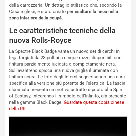
e
i
della carrozzeria. Un dettaglio stilistico che, secondo la
:
o
Casa inglese, è stato creato per
esaltare la linea nella
I
d
zona inferiore della coupé.
l
i
V
P
Le caratteristiche tecniche della
i
a
nuova Rolls-Royce
a
r
g
t
La Spectre Black Badge vanta un nuovo set di cerchi in
g
e
lega forgiati da 23 pollici a cinque razze, disponibili con
i
n
finitura parzialmente lucidata o completamente nera.
o
z
Sull’avantreno spicca una nuova griglia illuminata con
p
a
finitura scura. Le foto degli interni suggeriscono una cura
i
d
specifica alla versione più potente dell’elettrica. La fascia
ù
e
illuminata presenta un motivo astratto ispirato alla Spirit
L
l
of Ecstasy, integrando il simbolo dell’Infinito, già presente
u
G
nella gamma Black Badge.
Guardate questa copia cinese
n
P
della RR.
g
d
o
e
m
l
a
B