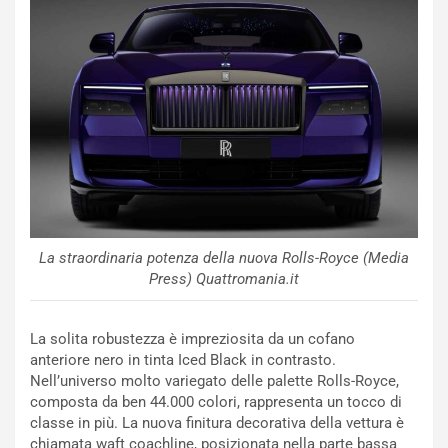
e
u
n
N
NOTIZIE
u
o
C
v
o
o
n
R
f
e
e
c
r
o
m
La straordinaria potenza della nuova Rolls-Royce (Media
r
a
Press) Quattromania.it
d
t
M
o
o
l
La solita robustezza è impreziosita da un cofano
n
’
anteriore nero in tinta Iced Black in contrasto.
d
O
Nell’universo molto variegato delle palette Rolls-Royce,
i
r
composta da ben 44.000 colori, rappresenta un tocco di
a
a
classe in più. La nuova finitura decorativa della vettura è
l
r
chiamata waft coachline, posizionata nella parte bassa