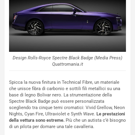
i
a
C
h
o
r
m
a
p
i
i
n
u
:
t
l
o
a
d
F
Design Rolls-Royce Spectre Black Badge (Media Press)
a
I
Quattromania.it
u
A
n
S
Spicca la nuova finitura in Technical Fibre, un materiale
S
m
che unisce fibra di carbonio e sottili fili metallici su una
U
e
base di legno Bolivar nero. La strumentazione della
V
n
Spectre Black Badge può essere personalizzata
E
t
scegliendo tra cinque temi cromatici: Vivid Grellow, Neon
l
i
Nights, Cyan Fire, Ultraviolet e Synth Wave.
Le prestazioni
e
s
della vettura sono estreme.
Più che un autista c’è bisogno
t
c
di un pilota per domare una tale cavalleria.
t
e
r
l