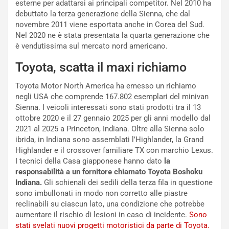
:
o
esterne per adattarsi ai principali competitor. Nel 2010 ha
I
d
debuttato la terza generazione della Sienna, che dal
l
i
novembre 2011 viene esportata anche in Corea del Sud.
V
P
Nel 2020 ne è stata presentata la quarta generazione che
i
a
è vendutissima sul mercato nord americano.
a
r
g
t
Toyota, scatta il maxi richiamo
g
e
i
n
Toyota Motor North America ha emesso un richiamo
o
z
negli USA che comprende 167.802 esemplari del minivan
p
a
Sienna. I veicoli interessati sono stati prodotti tra il 13
i
d
ottobre 2020 e il 27 gennaio 2025 per gli anni modello dal
ù
e
2021 al 2025 a Princeton, Indiana. Oltre alla Sienna solo
L
l
ibrida, in Indiana sono assemblati l’Highlander, la Grand
u
G
Highlander e il crossover familiare TX con marchio Lexus.
n
P
I tecnici della Casa giapponese hanno dato
la
g
d
responsabilità a un fornitore chiamato Toyota Boshoku
o
e
Indiana.
Gli schienali dei sedili della terza fila in questione
m
l
sono imbullonati in modo non corretto alle piastre
a
B
reclinabili su ciascun lato, una condizione che potrebbe
i
a
aumentare il rischio di lesioni in caso di incidente.
Sono
C
h
stati svelati nuovi progetti motoristici da parte di Toyota.