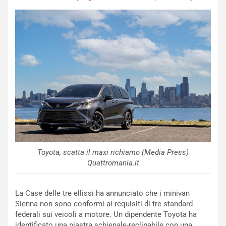
o
r
m
a
p
i
i
n
u
:
t
l
o
a
d
F
a
I
u
A
n
S
S
m
U
e
V
n
Toyota, scatta il maxi richiamo (Media Press)
E
t
Quattromania.it
l
i
e
s
t
c
La Case delle tre ellissi ha annunciato che i minivan
t
e
Sienna non sono conformi ai requisiti di tre standard
r
l
federali sui veicoli a motore. Un dipendente Toyota ha
i
a
identificato una piastra schienale-reclinabile con una