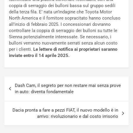
f
C
coppia di serraggio dei bulloni bassa sul gruppo sedili
i
o
della terza fila. E’ nata un’indagine che Toyota Motor
c
r
North America e il fornitore sopracitato hanno concluso
a
s
all’inizio di febbraio 2025. I concessionari dovranno
t
a
controllare la coppia di serraggio dei bulloni su tutte le
o
N
Sienna potenzialmente interessate. Se necessario, i
N
o
bulloni verranno nuovamente serrati senza alcun costo
o
t
per i clienti.
Le lettere di notifica ai proprietari saranno
n
t
inviate entro il 14 aprile 2025.
P
u
l
r
u
n
g
a
Navigazione
-
a
Dash Cam, il segreto per non restare mai senza prove
articoli
i
S
in auto: diventa fondamentale
n
e
R
p
E
a
Dacia pronta a fare a pezzi FIAT, il nuovo modello è in
E
n
arrivo: rivoluzionario e dal costo irrisorio
V
g
Agosto
Agosto
6,
5,