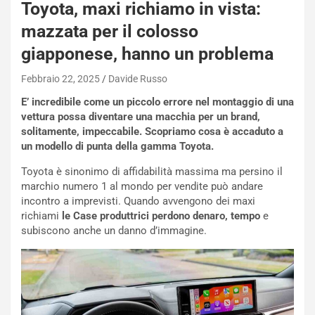
Toyota, maxi richiamo in vista:
h
q
mazzata per il colosso
a
giapponese, hanno un problema
i
e
Febbraio 22, 2025
Davide Russo
-
P
E’ incredibile come un piccolo errore nel montaggio di una
O
vettura possa diventare una macchia per un brand,
W
solitamente, impeccabile. Scopriamo cosa è accaduto a
E
un modello di punta della gamma Toyota.
R
S
Toyota è sinonimo di affidabilità massima ma persino il
t
marchio numero 1 al mondo per vendite può andare
a
incontro a imprevisti. Quando avvengono dei maxi
b
richiami
le Case produttrici perdono denaro, tempo
e
i
subiscono anche un danno d’immagine.
l
i
s
c
e