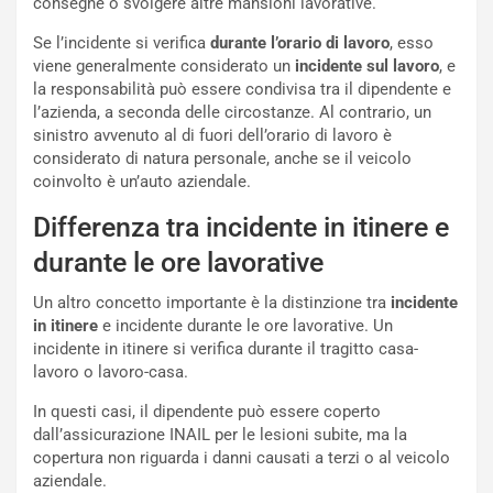
consegne o svolgere altre mansioni lavorative.
n
Q
Se l’incidente si verifica
durante l’orario di lavoro
, esso
a
viene generalmente considerato un
incidente sul lavoro
, e
s
la responsabilità può essere condivisa tra il dipendente e
h
l’azienda, a seconda delle circostanze. Al contrario, un
q
sinistro avvenuto al di fuori dell’orario di lavoro è
a
considerato di natura personale, anche se il veicolo
i
coinvolto è un’auto aziendale.
e
-
Differenza tra incidente in itinere e
P
durante le ore lavorative
O
W
Un altro concetto importante è la distinzione tra
incidente
E
in itinere
e incidente durante le ore lavorative. Un
R
incidente in itinere si verifica durante il tragitto casa-
S
lavoro o lavoro-casa.
t
a
In questi casi, il dipendente può essere coperto
b
dall’assicurazione INAIL per le lesioni subite, ma la
i
copertura non riguarda i danni causati a terzi o al veicolo
l
aziendale.