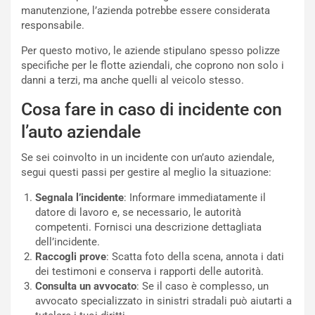
m
l
manutenzione, l’azienda potrebbe essere considerata
a
B
responsabile.
i
a
Per questo motivo, le aziende stipulano spesso polizze
C
h
specifiche per le flotte aziendali, che coprono non solo i
o
r
danni a terzi, ma anche quelli al veicolo stesso.
m
a
p
i
Cosa fare in caso di incidente con
i
n
u
:
l’auto aziendale
t
l
o
a
Se sei coinvolto in un incidente con un’auto aziendale,
d
F
segui questi passi per gestire al meglio la situazione:
a
I
Segnala l’incidente
: Informare immediatamente il
u
A
datore di lavoro e, se necessario, le autorità
n
S
competenti. Fornisci una descrizione dettagliata
S
m
dell’incidente.
U
e
Raccogli prove
: Scatta foto della scena, annota i dati
V
n
dei testimoni e conserva i rapporti delle autorità.
E
t
Consulta un avvocato
: Se il caso è complesso, un
l
i
avvocato specializzato in sinistri stradali può aiutarti a
e
s