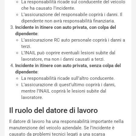
La responsabilità ricade sul conducente del veicolo
a
a
che ha causato l’incidente.
l
r
L’assicurazione del responsabile coprirà i danni. Il
e
i
dipendente non avrà responsabilità finanziaria.
:
o
Incidente in itinere con auto privata, con colpa del
I
d
dipendente
:
l
i
L’assicurazione RC auto personale coprirà i danni a
V
P
terzi.
i
a
L’INAIL può coprire eventuali lesioni subite dal
a
r
lavoratore, ma non i danni causati a terzi.
g
t
Incidente in itinere con auto privata, senza colpa del
g
e
dipendente
:
i
n
La responsabilità ricade sull’altro conducente.
o
z
L’assicurazione di quest’ultimo coprirà i danni,
p
a
mentre l’INAIL coprirà le lesioni subite dal
i
d
lavoratore.
ù
e
L
l
Il ruolo del datore di lavoro
u
G
n
P
Il datore di lavoro ha una responsabilità importante nella
g
d
manutenzione del veicolo aziendale. Se l’incidente è
o
e
causato da problemi tecnici legati a una scarsa