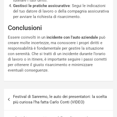
tutelare i tuoi diritti.
t
c
Gestisci le pratiche assicurative
: Segui le indicazioni
t
e
del tuo datore di lavoro o della compagnia assicurativa
r
l
per avviare la richiesta di risarcimento.
i
a
f
C
Conclusioni
i
o
c
r
Essere coinvolti in un
incidente con l’auto aziendale
può
a
s
creare molte incertezze, ma conoscere i propri diritti e
t
a
responsabilità è fondamentale per gestire la situazione
o
N
con serenità. Che si tratti di un incidente durante l’orario
N
o
di lavoro o in itinere, è importante seguire i passi corretti
o
t
per ottenere il giusto risarcimento e minimizzare
n
t
eventuali conseguenze.
P
u
l
r
u
n
g
a
Navigazione
-
a
Festival di Sanremo, le auto dei presentatori: la scelta
articoli
i
S
più curiosa l’ha fatta Carlo Conti (VIDEO)
n
e
R
p
E
a