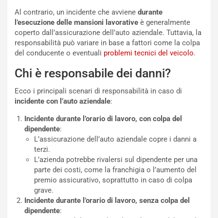
i
s
Al contrario, un incidente che avviene
durante
c
l’esecuzione delle mansioni lavorative
è generalmente
e
coperto dall’assicurazione dell’auto aziendale. Tuttavia, la
u
responsabilità può variare in base a fattori come la colpa
n
del conducente o eventuali
problemi tecnici del veicolo
.
N
Chi è responsabile dei danni?
NOTIZIE
u
o
C
Ecco i principali scenari di responsabilità in caso di
v
o
incidente con l’auto aziendale
:
o
n
R
f
Incidente durante l’orario di lavoro, con colpa del
e
e
dipendente
:
c
r
L’assicurazione dell’auto aziendale copre i danni a
o
m
terzi.
r
a
L’azienda potrebbe rivalersi sul dipendente per una
d
t
parte dei costi, come la franchigia o l’aumento del
M
o
premio assicurativo, soprattutto in caso di colpa
o
l
grave.
n
’
Incidente durante l’orario di lavoro, senza colpa del
d
O
dipendente
:
i
r