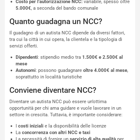
Costo per l’autorizzazione NCC:
variabile, spesso oltre
l
a
5.000€
, a seconda del bando comunale
a
d
F
i
Quanto guadagna un NCC?
I
G
A
u
Il guadagno di un autista NCC dipende da diversi fattori,
S
i
tra cui la città in cui opera, la clientela e la tipologia di
m
d
servizi offerti.
e
a
n
P
Dipendenti
: stipendio medio tra
1.500€ e 2.500€ al
t
i
mese
i
e
Autonomi
: possono guadagnare
oltre 4.000€ al mese
,
s
g
soprattutto in località turistiche
c
h
e
e
Conviene diventare NCC?
l
v
a
o
Diventare un autista NCC può essere un’ottima
C
l
opportunità per chi ama guidare e vuole lavorare in un
o
e
settore in crescita. Tuttavia, è importante considerare:
r
e
I
costi iniziali
e la disponibilità delle licenze
s
R
La
concorrenza con altri NCC e taxi
a
i
La necessità di fornire un
servizio di alta qualità
per