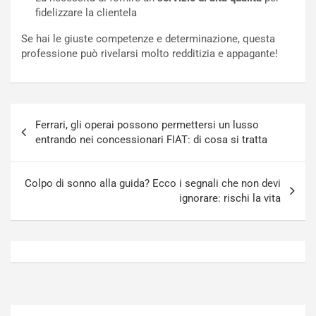
N
n
fidelizzare la clientela
o
f
t
o
Se hai le giuste competenze e determinazione, questa
t
r
professione può rivelarsi molto redditizia e appagante!
u
z
r
a
n
t
a
a
Navigazione
a
[
Ferrari, gli operai possono permettersi un lusso
articoli
S
V
entrando nei concessionari FIAT: di cosa si tratta
e
I
p
D
a
E
Colpo di sonno alla guida? Ecco i segnali che non devi
n
O
ignorare: rischi la vita
g
]
Agosto
Agosto
5,
4,
2026
2026
Admin
Admin