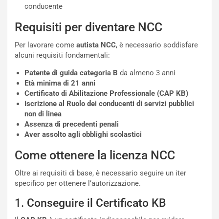
conducente
Requisiti per diventare NCC
Per lavorare come
autista NCC
, è necessario soddisfare
alcuni requisiti fondamentali:
Patente di guida categoria B
da almeno 3 anni
Età minima di 21 anni
Certificato di Abilitazione Professionale (CAP KB)
Iscrizione al Ruolo dei conducenti di servizi pubblici
non di linea
Assenza di precedenti penali
Aver assolto agli obblighi scolastici
Come ottenere la licenza NCC
NOTIZIE
Oltre ai requisiti di base, è necessario seguire un iter
P
specifico per ottenere l’autorizzazione.
l
NOTIZIE
a
1. Conseguire il Certificato KB
C
y