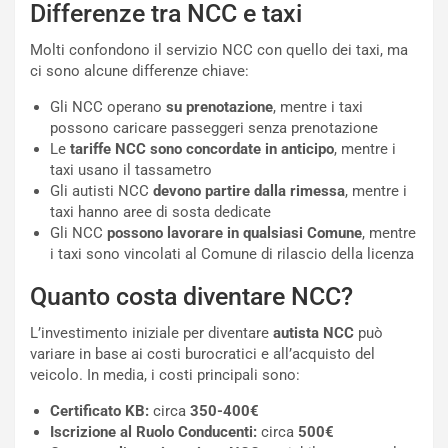
Differenze tra NCC e taxi
t
1
e
E
Molti confondono il servizio NCC con quello dei taxi, ma
n
d
ci sono alcune differenze chiave:
z
i
a
t
Gli NCC operano
su prenotazione
, mentre i taxi
d
i
possono caricare passeggeri senza prenotazione
e
o
Le
tariffe NCC sono concordate in anticipo
, mentre i
l
n
taxi usano il tassametro
G
:
Gli autisti NCC
devono partire dalla rimessa
, mentre i
P
U
taxi hanno aree di sosta dedicate
d
n
Gli NCC
possono lavorare in qualsiasi Comune
, mentre
e
’
i taxi sono vincolati al Comune di rilascio della licenza
l
E
B
s
Quanto costa diventare NCC?
a
p
h
e
L’investimento iniziale per diventare
autista NCC
può
r
r
variare in base ai costi burocratici e all’acquisto del
a
i
veicolo. In media, i costi principali sono:
i
e
Certificato KB:
circa
350-400€
n
n
Iscrizione al Ruolo Conducenti:
circa
500€
:
z