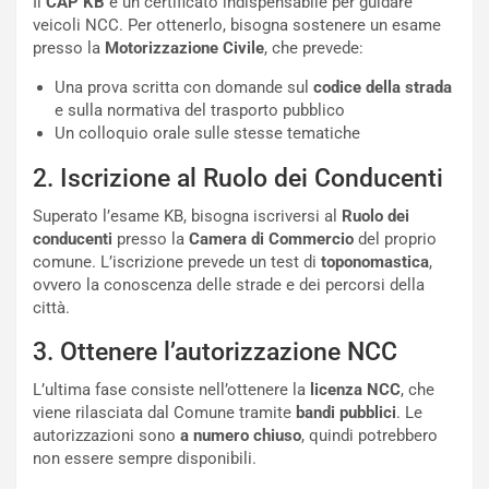
o
s
Il
CAP KB
è un certificato indispensabile per guidare
n
e
veicoli NCC. Per ottenerlo, bisogna sostenere un esame
f
a
presso la
Motorizzazione Civile
, che prevede:
e
t
Una prova scritta con domande sul
codice della strada
r
C
e sulla normativa del trasporto pubblico
m
h
Un colloquio orale sulle stesse tematiche
a
a
t
l
2. Iscrizione al Ruolo dei Conducenti
o
l
l
e
Superato l’esame KB, bisogna iscriversi al
Ruolo dei
’
n
conducenti
presso la
Camera di Commercio
del proprio
O
g
comune. L’iscrizione prevede un test di
toponomastica
,
r
e
ovvero la conoscenza delle strade e dei percorsi della
a
D
città.
r
D
i
F
3. Ottenere l’autorizzazione NCC
o
o
d
r
L’ultima fase consiste nell’ottenere la
licenza NCC
, che
i
m
viene rilasciata dal Comune tramite
bandi pubblici
. Le
P
u
autorizzazioni sono
a numero chiuso
, quindi potrebbero
a
l
non essere sempre disponibili.
r
a