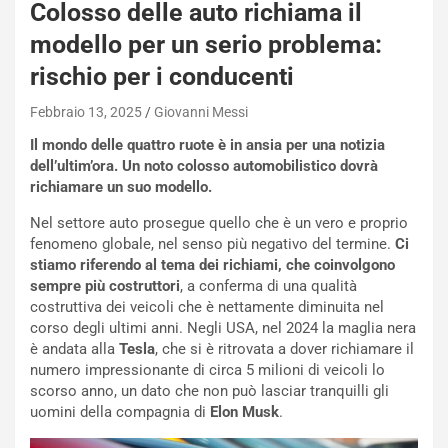
Colosso delle auto richiama il
W
modello per un serio problema:
E
R
rischio per i conducenti
S
t
Febbraio 13, 2025
Giovanni Messi
a
b
Il mondo delle quattro ruote è in ansia per una notizia
i
dell’ultim’ora. Un noto colosso automobilistico dovrà
l
richiamare un suo modello.
i
Nel settore auto prosegue quello che è un vero e proprio
s
fenomeno globale, nel senso più negativo del termine.
Ci
c
stiamo riferendo al tema dei richiami, che coinvolgono
e
sempre più costruttori
, a conferma di una qualità
u
costruttiva dei veicoli che è nettamente diminuita nel
n
corso degli ultimi anni. Negli USA, nel 2024 la maglia nera
N
è andata alla
Tesla
, che si è ritrovata a dover richiamare il
NOTIZIE
u
numero impressionante di circa 5 milioni di veicoli lo
o
C
scorso anno, un dato che non può lasciar tranquilli gli
v
o
uomini della compagnia di
Elon Musk
.
o
n
R
f