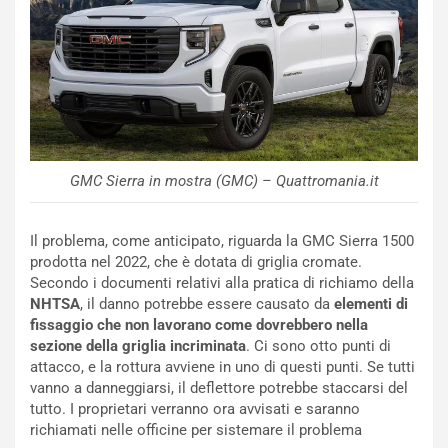
a
I
u
A
n
S
S
m
U
e
V
n
E
t
l
i
GMC Sierra in mostra (GMC) – Quattromania.it
e
s
t
c
t
e
Il problema, come anticipato, riguarda la GMC Sierra 1500
r
l
prodotta nel 2022, che è dotata di griglia cromate.
i
a
Secondo i documenti relativi alla pratica di richiamo della
f
C
NHTSA
, il danno potrebbe essere causato da
elementi di
i
o
fissaggio che non lavorano come dovrebbero nella
c
r
sezione della griglia incriminata
. Ci sono otto punti di
a
s
attacco, e la rottura avviene in uno di questi punti. Se tutti
t
a
vanno a danneggiarsi, il deflettore potrebbe staccarsi del
o
N
tutto. I proprietari verranno ora avvisati e saranno
N
o
richiamati nelle officine per sistemare il problema
o
t