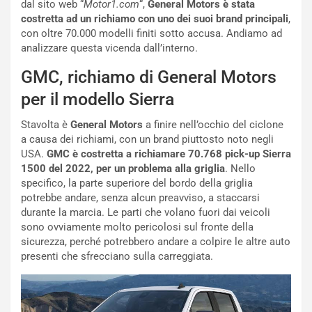
i
n
dal sito web “
Motor1.com
“,
General Motors è stata
o
z
costretta ad un richiamo con uno dei suoi brand principali
,
p
a
con oltre 70.000 modelli finiti sotto accusa. Andiamo ad
i
d
analizzare questa vicenda dall’interno.
ù
e
GMC, richiamo di General Motors
L
l
u
G
per il modello Sierra
n
P
g
d
Stavolta è
General Motors
a finire nell’occhio del ciclone
o
e
a causa dei richiami, con un brand piuttosto noto negli
m
l
USA.
GMC è costretta a richiamare 70.768 pick-up Sierra
a
B
1500 del 2022, per un problema alla griglia
. Nello
i
a
specifico, la parte superiore del bordo della griglia
C
h
potrebbe andare, senza alcun preavviso, a staccarsi
o
r
durante la marcia. Le parti che volano fuori dai veicoli
m
a
sono ovviamente molto pericolosi sul fronte della
p
i
sicurezza, perché potrebbero andare a colpire le altre auto
i
n
presenti che sfrecciano sulla carreggiata.
u
:
t
l
o
a
d
F