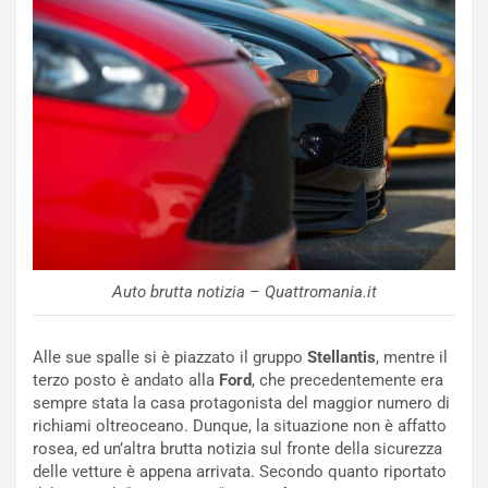
e
e
c
r
o
m
r
a
d
t
M
o
o
l
n
’
d
O
i
r
a
a
l
r
e
i
Auto brutta notizia – Quattromania.it
:
o
I
d
l
i
Alle sue spalle si è piazzato il gruppo
Stellantis
, mentre il
V
P
terzo posto è andato alla
Ford
, che precedentemente era
i
a
sempre stata la casa protagonista del maggior numero di
a
r
richiami oltreoceano. Dunque, la situazione non è affatto
g
t
rosea, ed un’altra brutta notizia sul fronte della sicurezza
g
e
delle vetture è appena arrivata. Secondo quanto riportato