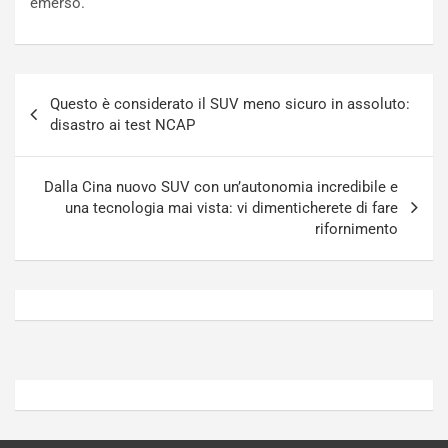
emerso.
n
t
P
u
l
r
u
n
Navigazione
g
a
Questo è considerato il SUV meno sicuro in assoluto:
articoli
-
a
disastro ai test NCAP
i
S
n
e
R
p
Dalla Cina nuovo SUV con un’autonomia incredibile e
E
a
una tecnologia mai vista: vi dimenticherete di fare
E
n
rifornimento
V
g
Agosto
Agosto
6,
5,
2026
2026
Admin
Admin