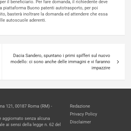
er il beneficiario. Per fare domanda, il richiedente deve
la piattaforma Buono patenti autotrasporto, per poi
uito, basterà inoltrare la domanda ed attendere che essa
elle autoscuole aderenti.
Dacia Sandero, spuntano i primi spifferi sul nuovo
modello: ci sono anche delle immagini e vi faranno
impazzire
ina 121, 00187 Roma (RM) -
Redazione
Privacy Policy
ne aggiornato senza alcuna
Disclaimer
e ai sensi della legge n. 62 del