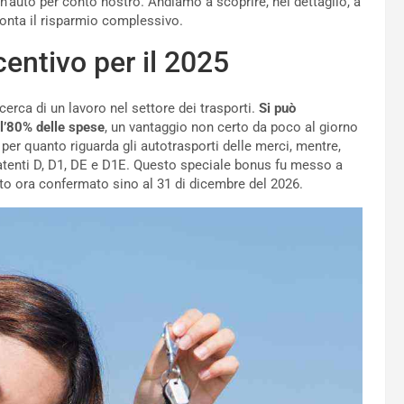
un’auto per conto nostro. Andiamo a scoprire, nel dettaglio, a
onta il risparmio complessivo.
centivo per il 2025
icerca di un lavoro nel settore dei trasporti.
Si può
 l’80% delle spese
, un vantaggio non certo da poco al giorno
 per quanto riguarda gli autotrasporti delle merci, mentre,
patenti D, D1, DE e D1E. Questo speciale bonus fu messo a
tato ora confermato sino al 31 di dicembre del 2026.