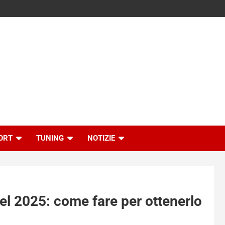
ORT
TUNING
NOTIZIE
del 2025: come fare per ottenerlo