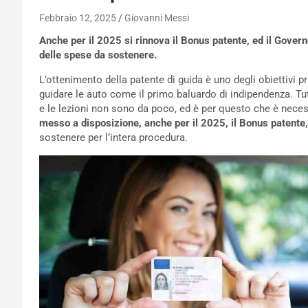
Febbraio 12, 2025
Giovanni Messi
Anche per il 2025 si rinnova il Bonus patente, ed il Gover
delle spese da sostenere.
L’ottenimento della patente di guida è uno degli obiettivi pr
guidare le auto come il primo baluardo di indipendenza. Tut
e le lezioni non sono da poco, ed è per questo che è nece
messo a disposizione, anche per il 2025, il Bonus patente
sostenere per l’intera procedura.