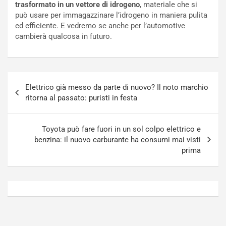
trasformato in un vettore di idrogeno
, materiale che si
o
N
può usare per immagazzinare l’idrogeno in maniera pulita
N
o
ed efficiente. E vedremo se anche per l’automotive
o
t
cambierà qualcosa in futuro.
n
t
P
u
l
r
u
n
Navigazione
g
a
Elettrico già messo da parte di nuovo? Il noto marchio
articoli
-
a
ritorna al passato: puristi in festa
i
S
n
e
R
p
Toyota può fare fuori in un sol colpo elettrico e
E
a
benzina: il nuovo carburante ha consumi mai visti
E
n
prima
V
g
Agosto
Agosto
6,
5,
2026
2026
Admin
Admin