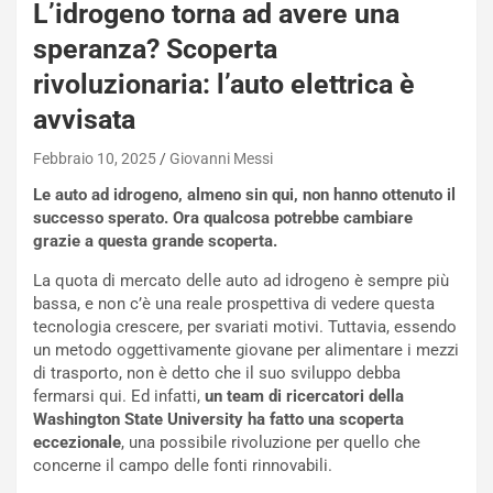
e
L’idrogeno torna ad avere una
-
speranza? Scoperta
P
O
rivoluzionaria: l’auto elettrica è
W
avvisata
E
R
Febbraio 10, 2025
Giovanni Messi
S
t
Le auto ad idrogeno, almeno sin qui, non hanno ottenuto il
a
successo sperato. Ora qualcosa potrebbe cambiare
b
grazie a questa grande scoperta.
i
l
La quota di mercato delle auto ad idrogeno è sempre più
i
bassa, e non c’è una reale prospettiva di vedere questa
s
tecnologia crescere, per svariati motivi. Tuttavia, essendo
c
un metodo oggettivamente giovane per alimentare i mezzi
e
di trasporto, non è detto che il suo sviluppo debba
u
fermarsi qui. Ed infatti,
un team di ricercatori della
n
Washington State University ha fatto una scoperta
N
eccezionale
, una possibile rivoluzione per quello che
NOTIZIE
u
concerne il campo delle fonti rinnovabili.
o
C