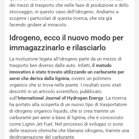
a
r
dei mezzi di trasporto che nelle fase di produzione e dello
g
t
stoccaggio, in questo caso dell’idrogeno. Andiamo a
g
e
scoprire i particolari di questa ricerca, che sta già
i
n
facendo gridare al miracolo.
o
z
p
a
Idrogeno, ecco il nuovo modo per
i
d
immagazzinarlo e rilasciarlo
ù
e
L
l
La rivoluzione legata all’idrogeno parte da un mezzo di
u
G
trasporto ben diverso dalle auto. Infatti,
il metodo
n
P
innovativo è stato trovato utilizzando un carburante per
g
d
aerei che deriva dalla lignina
, ovvero un polimero
o
e
organico che si trova nelle piante. I risultati sono stati
m
l
descritti in un articolo scientifico, pubblicato
a
B
sull’
International Journal of Hydrogen Energy
. La ricerca
i
a
ha portato alla scoperta di un nuovo tipo di trasportatore
C
h
di idrogeno organico liquido, che si crea tramite un
o
r
carburante per aerei a base di lignina, che è conosciuto
m
a
come Lignin Jet Fuel. Nel processo di sviluppo ci sono
p
i
delle reazioni chimiche che liberano idrogeno, tramite una
i
n
deidrogenazione del carburante.