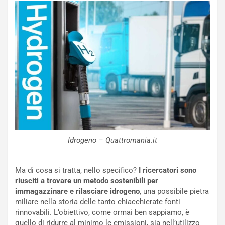
v
o
o
n
R
f
e
e
c
r
o
m
r
a
d
t
M
o
o
l
n
’
d
O
i
r
Idrogeno – Quattromania.it
a
a
l
r
e
i
Ma di cosa si tratta, nello specifico?
I ricercatori sono
:
o
riusciti a trovare un metodo sostenibili per
I
d
immagazzinare e rilasciare idrogeno
, una possibile pietra
l
i
miliare nella storia delle tanto chiacchierate fonti
V
P
rinnovabili. L’obiettivo, come ormai ben sappiamo, è
i
a
quello di ridurre al minimo le emissioni, sia nell’utilizzo