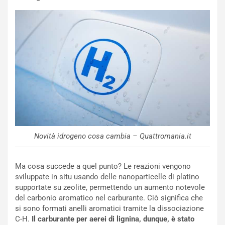
u
:
t
l
o
a
d
F
a
I
u
A
n
S
S
m
U
e
V
n
E
t
l
i
e
s
Novità idrogeno cosa cambia – Quattromania.it
t
c
t
e
r
l
Ma cosa succede a quel punto? Le reazioni vengono
i
a
sviluppate in situ usando delle nanoparticelle di platino
f
C
supportate su zeolite, permettendo un aumento notevole
i
o
del carbonio aromatico nel carburante. Ciò significa che
c
r
si sono formati anelli aromatici tramite la dissociazione
a
s
C-H.
Il carburante per aerei di lignina, dunque, è stato
t
a