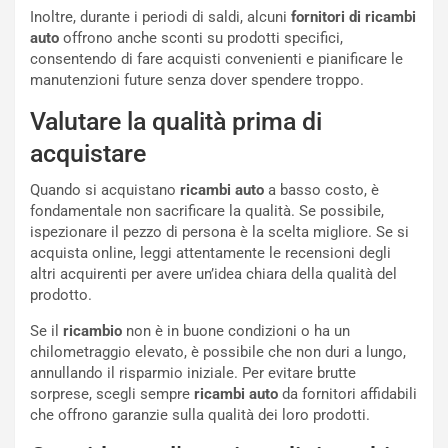
:
o
Inoltre, durante i periodi di saldi, alcuni
fornitori di ricambi
I
d
auto
offrono anche sconti su prodotti specifici,
l
i
consentendo di fare acquisti convenienti e pianificare le
V
P
manutenzioni future senza dover spendere troppo.
i
a
a
r
Valutare la qualità prima di
g
t
g
e
acquistare
i
n
o
z
Quando si acquistano
ricambi auto
a basso costo, è
p
a
fondamentale non sacrificare la qualità. Se possibile,
i
d
ispezionare il pezzo di persona è la scelta migliore. Se si
ù
e
acquista online, leggi attentamente le recensioni degli
L
l
altri acquirenti per avere un’idea chiara della qualità del
u
G
prodotto.
n
P
Se il
ricambio
non è in buone condizioni o ha un
g
d
chilometraggio elevato, è possibile che non duri a lungo,
o
e
annullando il risparmio iniziale. Per evitare brutte
m
l
sorprese, scegli sempre
ricambi auto
da fornitori affidabili
a
B
che offrono garanzie sulla qualità dei loro prodotti.
i
a
C
h