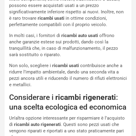
possono essere acquistati usati a un prezzo
significativamente inferiore rispetto ai nuovi. Inoltre, non
è raro trovare
ricambi usati
in ottime condizioni,
perfettamente compatibili con il proprio veicolo.
In molti casi, i fornitori di
ricambi auto usati
offrono
anche garanzie estese sui prodotti, dando così la
tranquillità che, in caso di malfunzionamento, il pezzo
sarà sostituito o riparato.
Non solo, scegliere i
ricambi usati
contribuisce anche a
ridurre l’impatto ambientale, dando una seconda vita a
NOTIZIE
pezzi ancora utili e riducendo il numero di rifiuti elettronici
N
e metallici.
i
Considerare i
ricambi rigenerati
:
s
s
una scelta ecologica ed economica
a
n
Un’altra opzione interessante per risparmiare è l’acquisto
Q
di
ricambi auto rigenerati
. Questi sono pezzi usati che
a
vengono riparati e riportati a uno stato praticamente pari
s