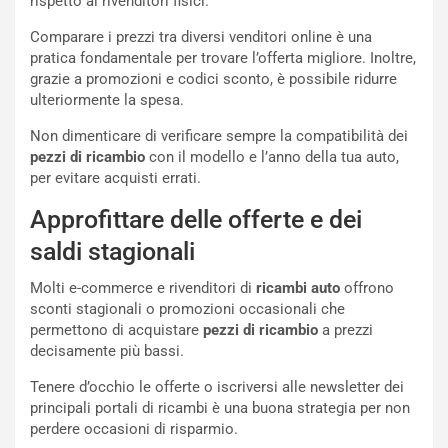
rispetto ai rivenditori fisici.
u
n
Comparare i prezzi tra diversi venditori online è una
N
pratica fondamentale per trovare l’offerta migliore. Inoltre,
NOTIZIE
u
grazie a promozioni e codici sconto, è possibile ridurre
o
C
ulteriormente la spesa.
v
o
o
n
Non dimenticare di verificare sempre la compatibilità dei
R
f
pezzi di ricambio
con il modello e l’anno della tua auto,
e
e
per evitare acquisti errati.
c
r
Approfittare delle offerte e dei
o
m
r
a
saldi stagionali
d
t
M
o
Molti e-commerce e rivenditori di
ricambi auto
offrono
o
l
sconti stagionali o promozioni occasionali che
n
’
permettono di acquistare
pezzi di ricambio
a prezzi
d
O
decisamente più bassi.
i
r
a
a
Tenere d’occhio le offerte o iscriversi alle newsletter dei
l
r
principali portali di ricambi è una buona strategia per non
e
i
perdere occasioni di risparmio.