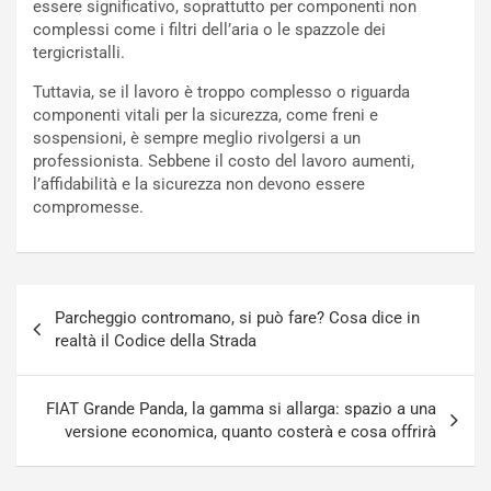
essere significativo, soprattutto per componenti non
f
C
complessi come i filtri dell’aria o le spazzole dei
i
o
tergicristalli.
c
r
a
s
Tuttavia, se il lavoro è troppo complesso o riguarda
t
a
componenti vitali per la sicurezza, come freni e
o
N
sospensioni, è sempre meglio rivolgersi a un
N
o
professionista. Sebbene il costo del lavoro aumenti,
o
t
l’affidabilità e la sicurezza non devono essere
n
t
compromesse.
P
u
l
r
u
n
g
a
Navigazione
-
a
Parcheggio contromano, si può fare? Cosa dice in
articoli
i
S
realtà il Codice della Strada
n
e
R
p
E
a
FIAT Grande Panda, la gamma si allarga: spazio a una
E
n
versione economica, quanto costerà e cosa offrirà
V
g
Agosto
Agosto