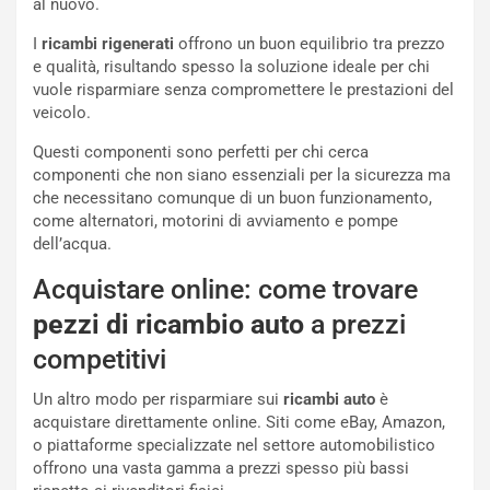
al nuovo.
h
q
I
ricambi rigenerati
offrono un buon equilibrio tra prezzo
a
e qualità, risultando spesso la soluzione ideale per chi
i
vuole risparmiare senza compromettere le prestazioni del
e
veicolo.
-
Questi componenti sono perfetti per chi cerca
P
componenti che non siano essenziali per la sicurezza ma
O
che necessitano comunque di un buon funzionamento,
W
come alternatori, motorini di avviamento e pompe
E
dell’acqua.
R
S
Acquistare online: come trovare
t
a
pezzi di ricambio auto
a prezzi
b
competitivi
i
l
Un altro modo per risparmiare sui
ricambi auto
è
i
acquistare direttamente online. Siti come eBay, Amazon,
s
o piattaforme specializzate nel settore automobilistico
c
offrono una vasta gamma a prezzi spesso più bassi
e