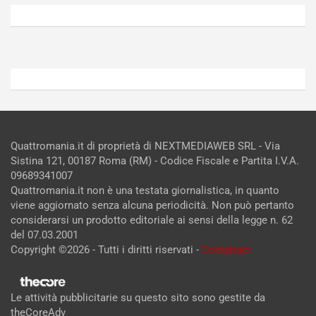
6,
5,
2026
2026
Admin
Admin
Quattromania.it di proprietà di NEXTMEDIAWEB SRL - Via
Sistina 121, 00187 Roma (RM) - Codice Fiscale e Partita I.V.A.
09689341007
Quattromania.it non è una testata giornalistica, in quanto
viene aggiornato senza alcuna periodicità. Non può pertanto
considerarsi un prodotto editoriale ai sensi della legge n. 62
del 07.03.2001
Copyright ©2026 - Tutti i diritti riservati -
Contattaci
Le attività pubblicitarie su questo sito sono gestite da
theCoreAdv