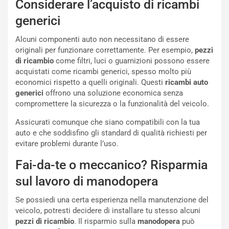
Considerare l’acquisto di ricambi
o
r
generici
m
a
p
i
Alcuni componenti auto non necessitano di essere
i
n
originali per funzionare correttamente. Per esempio,
pezzi
u
:
di ricambio
come filtri, luci o guarnizioni possono essere
t
l
acquistati come ricambi generici, spesso molto più
o
a
economici rispetto a quelli originali. Questi
ricambi auto
d
F
generici
offrono una soluzione economica senza
a
I
compromettere la sicurezza o la funzionalità del veicolo.
u
A
n
S
Assicurati comunque che siano compatibili con la tua
S
m
auto e che soddisfino gli standard di qualità richiesti per
U
e
evitare problemi durante l’uso.
V
n
E
t
Fai-da-te o meccanico? Risparmia
l
i
sul lavoro di manodopera
e
s
t
c
Se possiedi una certa esperienza nella manutenzione del
t
e
veicolo, potresti decidere di installare tu stesso alcuni
r
l
pezzi di ricambio
. Il risparmio sulla
manodopera
può
i
a