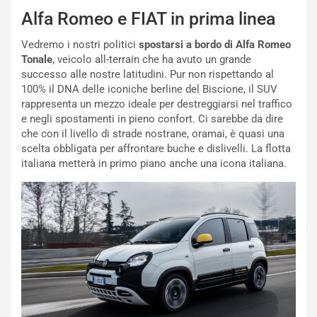
V
P
Alfa Romeo e FIAT in prima linea
i
a
a
r
Vedremo i nostri politici
spostarsi a bordo di Alfa Romeo
g
t
Tonale
, veicolo all-terrain che ha avuto un grande
g
e
successo alle nostre latitudini. Pur non rispettando al
i
n
100% il DNA delle iconiche berline del Biscione, il SUV
o
z
rappresenta un mezzo ideale per destreggiarsi nel traffico
p
a
e negli spostamenti in pieno confort. Ci sarebbe da dire
i
d
che con il livello di strade nostrane, oramai, è quasi una
ù
e
scelta obbligata per affrontare buche e dislivelli. La flotta
L
l
italiana metterà in primo piano anche una icona italiana.
u
G
n
P
g
d
o
e
m
l
a
B
i
a
C
h
o
r
m
a