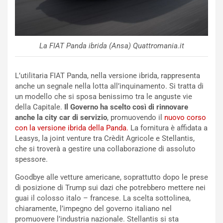
p
i
i
n
u
:
t
l
o
a
La FIAT Panda ibrida (Ansa) Quattromania.it
d
F
a
I
L’utilitaria FIAT Panda, nella versione ibrida, rappresenta
u
A
anche un segnale nella lotta all’inquinamento. Si tratta di
n
S
un modello che si sposa benissimo tra le anguste vie
S
m
della Capitale.
Il Governo ha scelto così di rinnovare
U
e
anche la city car di servizio
, promuovendo il
nuovo corso
V
n
con la versione ibrida della Panda.
La fornitura è affidata a
E
t
Leasys, la joint venture tra Crèdit Agricole e Stellantis,
l
i
che si troverà a gestire una collaborazione di assoluto
e
s
spessore.
t
c
t
e
Goodbye alle vetture americane, soprattutto dopo le prese
r
l
di posizione di Trump sui dazi che potrebbero mettere nei
i
a
guai il colosso italo – francese. La scelta sottolinea,
f
C
chiaramente, l’impegno del governo italiano nel
i
o
promuovere l’industria nazionale. Stellantis si sta