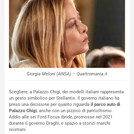
N
NOTIZIE
u
o
C
v
o
o
n
R
f
e
e
c
r
o
m
r
a
d
t
M
o
Giorgia Meloni (ANSA) – Quattromania.it
o
l
n
’
d
O
Scegliere, a Palazzo Chigi, dei modelli italiani rappresenta
i
r
un gesto simbolico per Stellantis. Il governo italiano ha
a
a
preso una decisione per quanto riguarda
il parco auto di
l
r
Palazzo Chigi
, anche con un pizzico di patriottismo.
e
i
Addio alle sei Ford Focus ibride, promosse nel 2021
:
o
durante il governo Draghi, e spazio a storici marchi
I
d
nostrani.
l
i