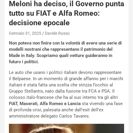
a
Meloni ha deciso, il Governo punta
i
tutto su FIAT e Alfa Romeo:
e
-
decisione epocale
P
O
Gennaio 31, 2025
Davide Russo
W
Non poteva non finire con la volontà di avere una serie di
E
modelli nostrani che rappresentano il patrimonio del
R
Made in Italy. Scopriamo quali vetture guideranno in
S
futuro i politici.
t
a
Le auto che usano i politici italiani devono rappresentare
b
il Belpaese. In un momento di grande affanno per i marchi
i
italiani è stata fatta una scelta che strizza l’occhio al
l
Gruppo Stellantis, nato dalla fusione tra FCA e PSA. Il
i
colosso italo-francese che ha al suo interno tra gli altri
s
FIAT, Maserati, Alfa Romeo e Lancia
sta vivendo una fase
c
di profonda crisi, palesata anche dall’exit dell’ex
e
amministratore delegato Carlos Tavares.
u
n