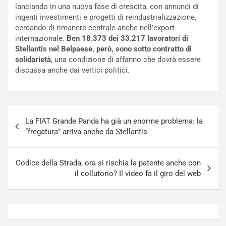
c
r
lanciando in una nuova fase di crescita, con annunci di
a
s
ingenti investimenti e progetti di reindustrializzazione,
t
a
cercando di rimanere centrale anche nell’export
o
N
internazionale.
Ben 18.373 dei 33.217 lavoratori di
N
o
Stellantis nel Belpaese, però, sono sotto contratto di
o
t
solidarietà
, una condizione di affanno che dovrà essere
n
t
discussa anche dai vertici politici.
P
u
l
r
u
n
g
a
Navigazione
-
a
La FIAT Grande Panda ha già un enorme problema: la
articoli
i
S
“fregatura” arriva anche da Stellantis
n
e
R
p
E
a
Codice della Strada, ora si rischia la patente anche con
E
n
il collutorio? Il video fa il giro del web
V
g
Agosto
Agosto
6,
5,
2026
2026
Admin
Admin