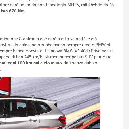
otore sarà un ibrido con tecnologia MHEV, mild hybrid da 48
i ben 670 Nm.
missione Steptronic che sarà a otto velocità, e ciò
le novità alla spina, coloro che hanno sempre amato BMW si
n sempre hanno convinto. La nuova BMW X3 40d xDrive scatta
 speed di ben 245 km/h. Numeri super per un SUV piuttosto
ati ogni 100 km nel ciclo misto
, dati senza dubbio
.