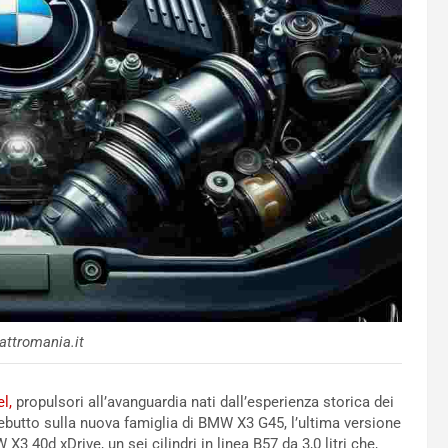
ttromania.it
l,
propulsori all’avanguardia nati dall’esperienza storica dei
o debutto sulla nuova famiglia di BMW X3 G45, l’ultima versione
40d xDrive, un sei cilindri in linea B57 da 3,0 litri che,