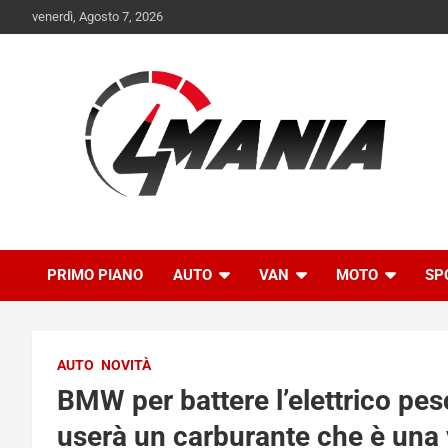
Skip
venerdì, Agosto 7, 2026
to
content
Il mondo delle quattroruote senza più segreti
QuattroMania
PRIMO PIANO
AUTO
VAN
MOTO
SP
AUTO
NOVITÀ
BMW per battere l’elettrico pes
userà un carburante che è una