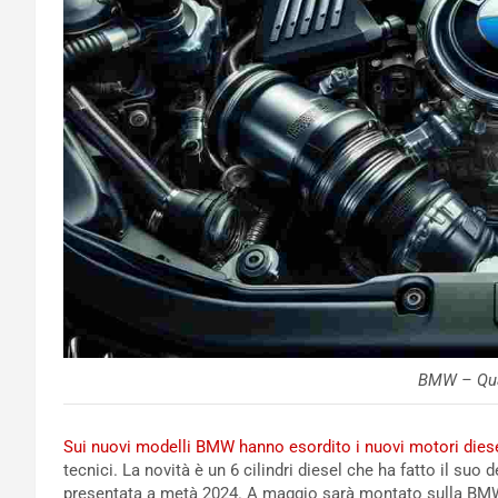
BMW – Qua
Sui nuovi modelli BMW hanno esordito i nuovi motori diese
tecnici. La novità è un 6 cilindri diesel che ha fatto il su
presentata a metà 2024. A maggio sarà montato sulla BMW X3 