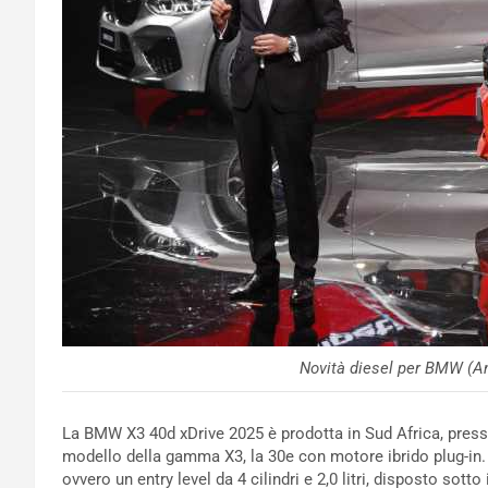
Novità diesel per BMW (An
La BMW X3 40d xDrive 2025 è prodotta in Sud Africa, press
modello della gamma X3, la 30e con motore ibrido plug-in. I
ovvero un entry level da 4 cilindri e 2,0 litri, disposto sot