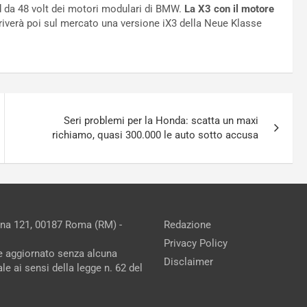
d da 48 volt dei motori modulari di BMW.
La X3 con il motore
rriverà poi sul mercato una versione iX3 della Neue Klasse
Seri problemi per la Honda: scatta un maxi
richiamo, quasi 300.000 le auto sotto accusa
ina 121, 00187 Roma (RM) -
Redazione
Privacy Policy
ne aggiornato senza alcuna
Disclaimer
e ai sensi della legge n. 62 del