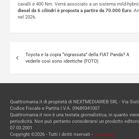
cavalli e 400 Nm. Verrà associato a un sistema mild-hybri
diesel da 6 cilindri è proposta a partire da 70.000 Euro
. A
nel 2026.
Navigazione
Toyota e la copia “ingrassata” della FIAT Panda? A
articoli
vederle così sono identiche (FOTO)
Quattromania.it di proprietà di NEXTMEDIAWEB SRL - Via Sist
Codice Fiscale e Partita I.V.A. 09689341007
Quattromania.it non è una testata giornalistica, in quanto vie
periodicità. Non può pertanto considerarsi un prodotto editorial
07.03.2001
Copyright ©2026 - Tutti i diritti riservati -
Contattaci