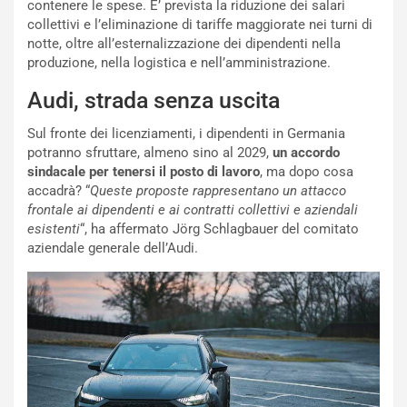
contenere le spese. E’ prevista la riduzione dei salari
V
P
collettivi e l’eliminazione di tariffe maggiorate nei turni di
i
a
notte, oltre all’esternalizzazione dei dipendenti nella
a
r
produzione, nella logistica e nell’amministrazione.
g
t
g
e
Audi, strada senza uscita
i
n
o
z
Sul fronte dei licenziamenti, i dipendenti in Germania
p
a
potranno sfruttare, almeno sino al 2029,
un accordo
i
d
sindacale per tenersi il posto di lavoro
, ma dopo cosa
ù
e
accadrà? “
Queste proposte rappresentano un attacco
L
l
frontale ai dipendenti e ai contratti collettivi e aziendali
u
G
esistenti
“, ha affermato Jörg Schlagbauer del comitato
n
P
aziendale generale dell’Audi.
g
d
o
e
m
l
a
B
i
a
C
h
o
r
m
a