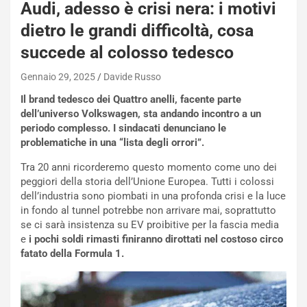
a
Audi, adesso è crisi nera: i motivi
i
dietro le grandi difficoltà, cosa
e
-
succede al colosso tedesco
P
O
Gennaio 29, 2025
Davide Russo
W
Il brand tedesco dei Quattro anelli, facente parte
E
dell’universo Volkswagen, sta andando incontro a un
R
periodo complesso. I sindacati denunciano le
S
problematiche in una “lista degli orrori”.
t
a
Tra 20 anni ricorderemo questo momento come uno dei
b
peggiori della storia dell’Unione Europea. Tutti i colossi
i
dell’industria sono piombati in una profonda crisi e la luce
l
in fondo al tunnel potrebbe non arrivare mai, soprattutto
i
se ci sarà insistenza su EV proibitive per la fascia media
s
e
i pochi soldi rimasti finiranno dirottati nel costoso circo
c
fatato della Formula 1.
e
u
n