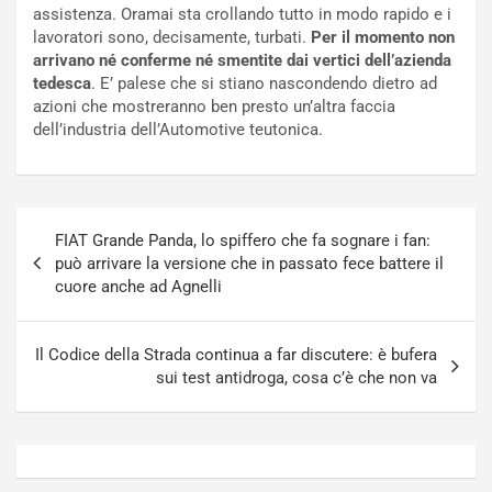
c
r
assistenza. Oramai sta crollando tutto in modo rapido e i
a
s
lavoratori sono, decisamente, turbati.
Per il momento non
t
a
arrivano né conferme né smentite dai vertici dell’azienda
o
N
tedesca
. E’ palese che si stiano nascondendo dietro ad
N
o
azioni che mostreranno ben presto un’altra faccia
o
t
dell’industria dell’Automotive teutonica.
n
t
P
u
l
r
u
n
Navigazione
g
a
FIAT Grande Panda, lo spiffero che fa sognare i fan:
articoli
-
a
può arrivare la versione che in passato fece battere il
i
S
cuore anche ad Agnelli
n
e
R
p
E
a
Il Codice della Strada continua a far discutere: è bufera
E
n
sui test antidroga, cosa c’è che non va
V
g
Agosto
Agosto
6,
5,
2026
2026
Admin
Admin