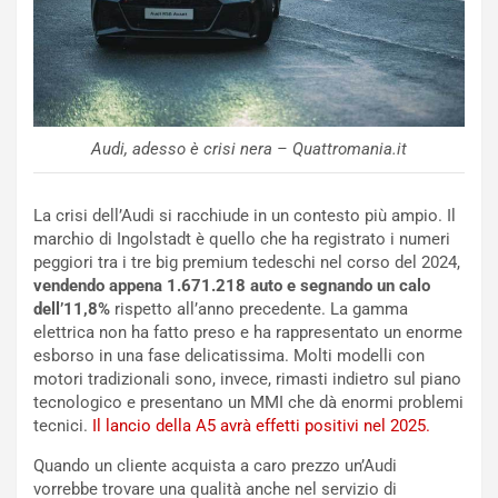
p
i
i
n
u
:
t
l
o
a
d
F
a
I
Audi, adesso è crisi nera – Quattromania.it
u
A
n
S
La crisi dell’Audi si racchiude in un contesto più ampio. Il
S
m
marchio di Ingolstadt è quello che ha registrato i numeri
U
e
peggiori tra i tre big premium tedeschi nel corso del 2024,
V
n
vendendo appena 1.671.218 auto e segnando un calo
E
t
dell’11,8%
rispetto all’anno precedente. La gamma
l
i
elettrica non ha fatto preso e ha rappresentato un enorme
e
s
esborso in una fase delicatissima. Molti modelli con
t
c
motori tradizionali sono, invece, rimasti indietro sul piano
t
e
tecnologico e presentano un MMI che dà enormi problemi
r
l
tecnici.
Il lancio della A5 avrà effetti positivi nel 2025.
i
a
f
C
Quando un cliente acquista a caro prezzo un’Audi
i
o
vorrebbe trovare una qualità anche nel servizio di