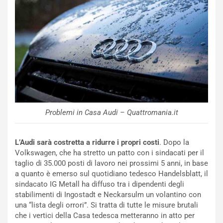
N
NOTIZIE
u
o
C
v
o
o
n
R
f
e
e
c
r
o
m
r
a
d
t
Problemi in Casa Audi – Quattromania.it
M
o
o
l
n
’
L’Audi sarà costretta a ridurre i propri costi
. Dopo la
d
O
Volkswagen, che ha stretto un patto con i sindacati per il
i
r
taglio di 35.000 posti di lavoro nei prossimi 5 anni, in base
a
a
a quanto è emerso sul quotidiano tedesco Handelsblatt, il
l
r
sindacato IG Metall ha diffuso tra i dipendenti degli
e
i
stabilimenti di Ingostadt e Neckarsulm un volantino con
:
o
una “lista degli orrori”. Si tratta di tutte le misure brutali
I
d
che i vertici della Casa tedesca metteranno in atto per
l
i