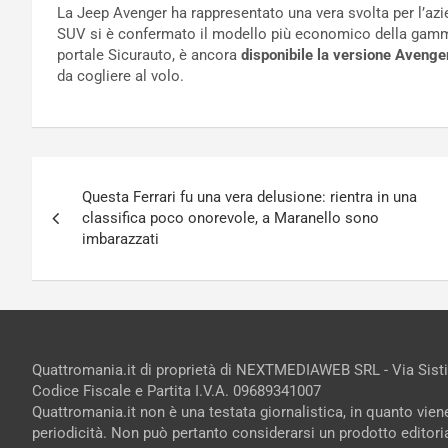
La Jeep Avenger ha rappresentato una vera svolta per l’azie
SUV si è confermato il modello più economico della gamm
portale Sicurauto, è ancora
disponibile la versione Aveng
da cogliere al volo.
Navigazione
Questa Ferrari fu una vera delusione: rientra in una
articoli
classifica poco onorevole, a Maranello sono
imbarazzati
Quattromania.it di proprietà di NEXTMEDIAWEB SRL - Via Sist
Codice Fiscale e Partita I.V.A. 09689341007
Quattromania.it non è una testata giornalistica, in quanto vie
periodicità. Non può pertanto considerarsi un prodotto editorial