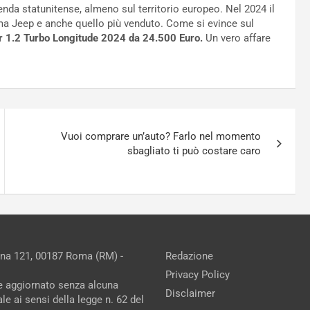
nda statunitense, almeno sul territorio europeo. Nel 2024 il
a Jeep e anche quello più venduto. Come si evince sul
er 1.2 Turbo Longitude 2024 da 24.500 Euro.
Un vero affare
Vuoi comprare un’auto? Farlo nel momento
sbagliato ti può costare caro
ina 121, 00187 Roma (RM) -
Redazione
Privacy Policy
ne aggiornato senza alcuna
Disclaimer
e ai sensi della legge n. 62 del