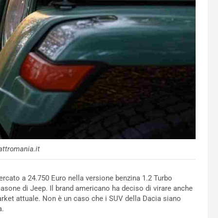
ttromania.it
rcato a 24.750 Euro nella versione benzina 1.2 Turbo
lasone di Jeep. Il brand americano ha deciso di virare anche
arket attuale. Non è un caso che i SUV della Dacia siano
a.