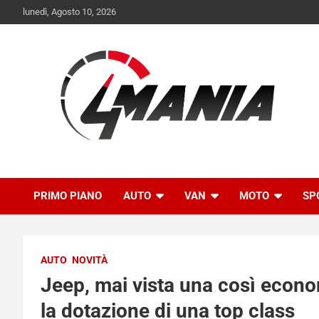
Skip
lunedì, Agosto 10, 2026
to
content
Il mondo delle quattroruote senza più segreti
QuattroMania
PRIMO PIANO
AUTO
VAN
MOTO
SP
AUTO
NOVITÀ
Jeep, mai vista una così econom
la dotazione di una top class