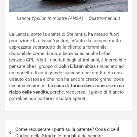
E
t
l
i
e
s
Lancia Ypsilon in mostra (ANSA) – Quattromania.it
t
c
t
e
La Lancia, sotto la spinta di Stellantis, ha messo fuori
r
l
produzione la citycar Ypsilon, un’auto da sempre molto
i
a
apprezzata soprattutto dalla clientela femminile,
f
C
disponibile come ibrida, a benzina ed anche bi-fuel
i
o
benzina-GPL. Visti i risultati degli ultimi anni, è incredibile
c
r
pensare che il gruppo di
John
Elkann
abbia rinunciato ad
a
s
un modello di così grande successo per sostituirla con
t
a
un’auto costosa e che non ha ancora creato grandi code
o
N
nei concessionari.
La casa di Torino dovrà sperare in un
N
o
rialzo delle vendite
, perché, viceversa, il piano di rilancio
o
t
potrebbe non portare i risultati sperati.
n
t
P
u
l
r
u
n
Navigazione
g
a
Come recuperare i punti sulla patente? Cosa dice il
articoli
-
a
Codice della Strada: le modalità da seguire