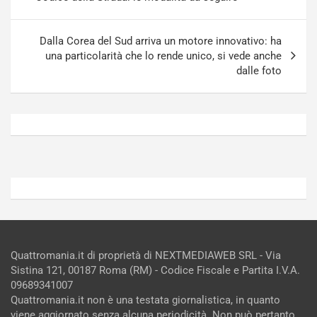
i
S
n
e
R
p
Dalla Corea del Sud arriva un motore innovativo: ha
E
a
una particolarità che lo rende unico, si vede anche
E
n
dalle foto
V
g
Agosto
Agosto
6,
5,
2026
2026
Admin
Admin
Quattromania.it di proprietà di NEXTMEDIAWEB SRL - Via
Sistina 121, 00187 Roma (RM) - Codice Fiscale e Partita I.V.A.
09689341007
Quattromania.it non è una testata giornalistica, in quanto
viene aggiornato senza alcuna periodicità. Non può pertanto