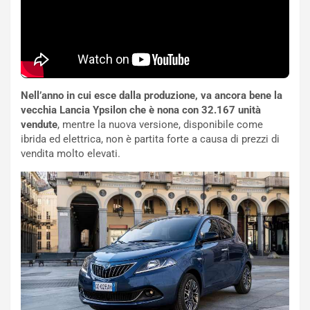
u
G
n
P
g
d
o
e
m
l
a
B
i
a
Nell’anno in cui esce dalla produzione, va ancora bene la
C
h
vecchia Lancia Ypsilon che è nona con 32.167 unità
o
r
vendute
, mentre la nuova versione, disponibile come
m
a
ibrida ed elettrica, non è partita forte a causa di prezzi di
p
i
vendita molto elevati.
i
n
u
:
t
l
o
a
d
F
a
I
u
A
n
S
S
m
U
e
V
n