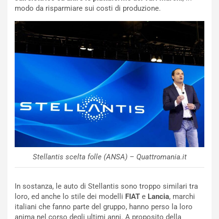
b
modo da risparmiare sui costi di produzione.
i
l
i
s
c
e
u
n
N
NOTIZIE
u
o
C
v
o
o
n
R
f
Stellantis scelta folle (ANSA) – Quattromania.it
e
e
c
r
o
m
In sostanza, le auto di Stellantis sono troppo similari tra
r
a
loro, ed anche lo stile dei modelli
FIAT
e
Lancia
, marchi
d
t
italiani che fanno parte del gruppo, hanno perso la loro
M
o
anima nel corso degli ultimi anni. A proposito della