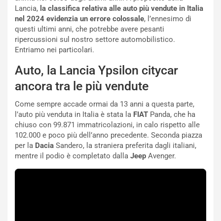
o
l
Lancia,
la classifica relativa alle auto più vendute in Italia
n
’
nel 2024 evidenzia un errore colossale
, l’ennesimo di
d
O
questi ultimi anni, che potrebbe avere pesanti
i
r
ripercussioni sul nostro settore automobilistico.
a
a
Entriamo nei particolari.
l
r
e
i
Auto, la Lancia Ypsilon citycar
:
o
ancora tra le più vendute
I
d
l
i
Come sempre accade ormai da 13 anni a questa parte,
V
P
l’auto più venduta in Italia è stata la
FIAT
Panda, che ha
i
a
chiuso con 99.871 immatricolazioni, in calo rispetto alle
a
r
102.000 e poco più dell’anno precedente. Seconda piazza
g
t
per la
Dacia
Sandero, la straniera preferita dagli italiani,
g
e
mentre il podio è completato dalla
Jeep
Avenger.
i
n
o
z
p
a
i
d
ù
e
L
l