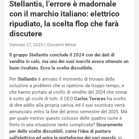
i
Stellantis, l’errore è madornale
s
con il marchio italiano: elettrico
s
a
ripudiato, la scelta flop che farà
n
discutere
Q
a
Gennaio 27, 2025
Giovanni Messi
s
h
Il gruppo Stellantis conclude il 2024 con dei dati di
q
vendita in calo, ma uno dei suoi marchi aveva ottenuto un
a
buon risultato. Ecco la scelta discutibile.
i
e
Per
Stellantis
è arrivato il momento di trovare delle
-
soluzioni a problemi che si ripetono da troppo tempo, e
P
che hanno portato al crollo di vendite del 2024 che ormai
O
è sotto gli occhi di tutti. Il CEO
Carlos Tavares
ha scelto
W
di dire addio alla propria carica, ed il suo sostituto verrà
E
annunciato entro la fine del primo semestre del 2025. Ma
R
per quale motivo questo colosso delle quattro ruote è
S
finito in una situazione tanto complicata?
Sicuramente
t
per delle scelte discutibili, come l’idea di puntare
a
sull’elettrico ed unire le piattaforme dei vari marchi
, in