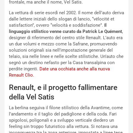
i
a
frontale, ma anche il nome, Vel Satis.
a
r
La vettura di serie esordì nel 2002. Il nome dell’auto deriva
g
t
dalle lettere iniziali dello slogan di lancio, “vélocité et
g
e
satisfaction”, ovvero “velocità e soddisfazione”.
Il
i
n
linguaggio stilistico venne curato da Patrick Le Quément
,
o
z
designer di riferimento del centro stile Renault. L’auto era
p
a
un due volumi e mezzo come la Safrane, promuovendo
i
d
soluzioni originali sia nell’impostazione generale del
ù
e
telaio, sia nelle linee e nelle scelte stilistiche. Un’auto che
L
l
segnò un destino nefasto per la Casa transalpina con
u
G
perdite ingenti.
Date una occhiata anche alla nuova
n
P
Renault Clio.
g
d
o
e
Renault, e il progetto fallimentare
m
l
a
B
della Vel Satis
i
a
C
h
La berlina seguiva il filone stilistico della Avantime, come
o
r
l’andamento e il taglio del padiglione e della coda. Fari
m
a
spigolosi, poligonali e a sviluppo verticale diedero un
p
i
feeling sin troppo futuristico alla vettura. Si notava una
i
n
incongruenza tra la zona anteriore, impostata a linee tese