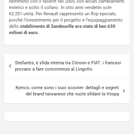
nemmeno con il facelift nel 2005, con alcuni cambiamenti
t
a
estetici e sotto il cofano. In otto anni vendette sole
o
N
62.201 unità. Per Renault rappresentò un flop epocale,
N
o
poiché l’investimento per il progetto e l’equipaggiamento
o
t
dello
stabilimento di Sandouville era stato di ben 630
n
t
milioni di euro.
P
u
l
r
u
n
g
a
Navigazione
-
a
Stellantis, è sfida interna tra Citroen e FIAT: i francesi
articoli
i
S
provano a fare concorrenza al Lingotto
n
e
R
p
E
a
Kymco, come sono i suoi scooter: dettagli e segreti
E
n
del brand taiwanese che vuole sfidare la Vespa
V
g
Agosto
Agosto
6,
5,
2026
2026
Admin
Admin