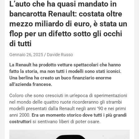
L’auto che ha quasi mandato in
e
bancarotta Renault: costata oltre
-
P
mezzo miliardo di euro, è stata un
O
W
flop per un difetto sotto gli occhi
E
di tutti
R
S
Gennaio 26, 2025
Davide Russo
t
a
La Renault ha prodotto vetture spettacolari che hanno
b
fatto la storia, ma non tutti i modelli sono stati iconici.
i
Una berlina ha creato un buco finanziario enorme
l
all’azienda francese.
i
Coloro che sono cresciuti in un’epoca di sperimentazioni
s
nel mondo delle quattro ruote ricorderanno gli strambi
c
modelli presentati dalla Renault negli anni ’90 e nei primi
e
anni 2000.
Era un momento storico dove tutti i più grandi
u
costruttori
si sentivano liberi di poter osare.
n
N
NOTIZIE
u