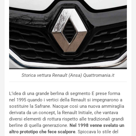
o
C
v
o
o
n
R
f
e
e
c
r
o
m
r
a
d
t
M
o
o
l
n
’
Storica vettura Renault (Ansa) Quattromania.it
d
O
i
r
a
a
L’idea di una grande berlina di segmento E prese forma
l
r
nel 1995 quando i vertici della Renault si impegnarono a
e
i
sostituire la Safrane. Nacque così una nuova ammiraglia
:
o
derivata da un concept, la Renault Initiale, che vantava
I
d
diversi elementi di rottura rispetto alle tradizionali grandi
l
i
berline di quella generazione.
Nel 1998 venne svelato un
V
P
altro prototipo che fece scalpore
. Spiccava lo stile del