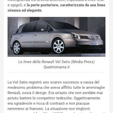
u
:
e spigoli, e
la parte posteriore, caratterizzata da una linea
t
l
sinuosa ed elegante.
o
a
d
F
a
I
u
A
n
S
S
m
U
e
V
n
E
t
Le linee della Renault Vel Satis (Media Press)
l
i
Quattromania.it
e
s
t
c
t
e
La Vel Satis registrò uno scarso successo a causa del
r
l
medesimo problema che aveva afflitto tutte le ammiraglie
i
a
Renault, ossia il design. Era un’auto che non avrebbe mai
f
C
potuto battere le competitor tedesche. Oggettivamente
i
o
era sgradevole e ricca di contrasti e non piacque
c
r
nemmeno ai francesi. La situazione non migliorò
a
s