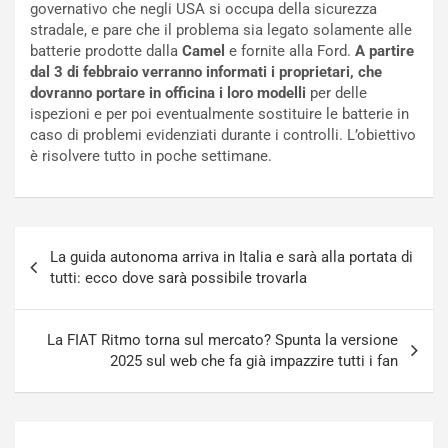
governativo che negli USA si occupa della sicurezza
c
r
stradale, e pare che il problema sia legato solamente alle
a
s
batterie prodotte dalla
Camel
e fornite alla Ford.
A partire
t
a
dal 3 di febbraio verranno informati i proprietari, che
o
N
dovranno portare in officina i loro modelli
per delle
N
o
ispezioni e per poi eventualmente sostituire le batterie in
o
t
caso di problemi evidenziati durante i controlli. L’obiettivo
n
t
è risolvere tutto in poche settimane.
P
u
l
r
u
n
g
a
Navigazione
-
a
La guida autonoma arriva in Italia e sarà alla portata di
articoli
i
S
tutti: ecco dove sarà possibile trovarla
n
e
R
p
E
a
La FIAT Ritmo torna sul mercato? Spunta la versione
E
n
2025 sul web che fa già impazzire tutti i fan
V
g
Agosto
Agosto
6,
5,
2026
2026