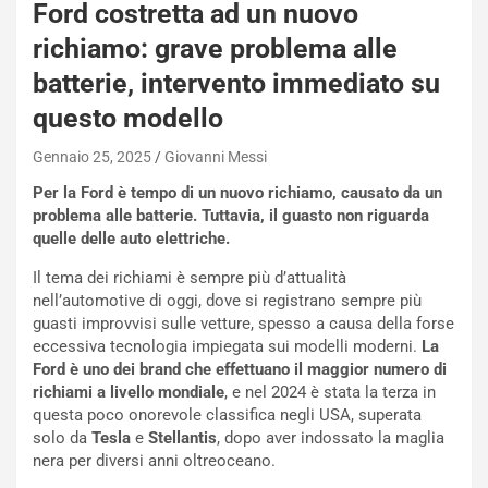
q
Ford costretta ad un nuovo
a
richiamo: grave problema alle
i
e
batterie, intervento immediato su
-
questo modello
P
O
Gennaio 25, 2025
Giovanni Messi
W
E
Per la Ford è tempo di un nuovo richiamo, causato da un
R
problema alle batterie. Tuttavia, il guasto non riguarda
S
quelle delle auto elettriche.
t
Il tema dei richiami è sempre più d’attualità
a
nell’automotive di oggi, dove si registrano sempre più
b
guasti improvvisi sulle vetture, spesso a causa della forse
i
eccessiva tecnologia impiegata sui modelli moderni.
La
l
Ford è uno dei brand che effettuano il maggior numero di
i
richiami a livello mondiale
, e nel 2024 è stata la terza in
s
questa poco onorevole classifica negli USA, superata
c
solo da
Tesla
e
Stellantis
, dopo aver indossato la maglia
e
nera per diversi anni oltreoceano.
u
n