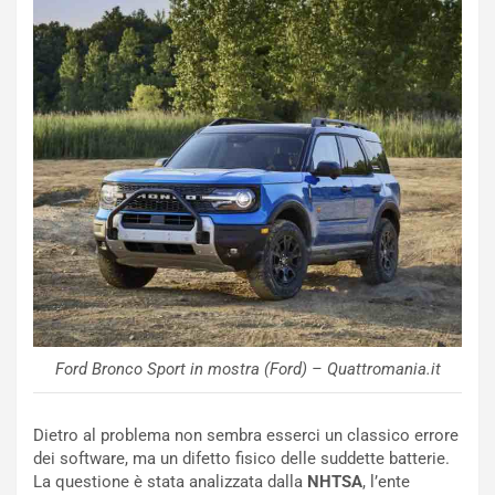
m
a
p
i
i
n
u
:
t
l
o
a
d
F
a
I
u
A
n
S
S
m
U
e
V
n
E
t
l
i
e
s
Ford Bronco Sport in mostra (Ford) – Quattromania.it
t
c
t
e
r
l
Dietro al problema non sembra esserci un classico errore
i
a
dei software, ma un difetto fisico delle suddette batterie.
f
C
La questione è stata analizzata dalla
NHTSA
, l’ente
i
o