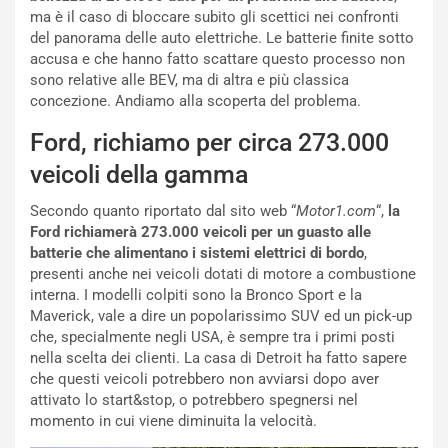
l
i
ma è il caso di bloccare subito gli scettici nei confronti
V
P
del panorama delle auto elettriche. Le batterie finite sotto
i
a
accusa e che hanno fatto scattare questo processo non
a
r
sono relative alle BEV, ma di altra e più classica
g
t
concezione. Andiamo alla scoperta del problema.
g
e
i
n
Ford, richiamo per circa 273.000
o
z
veicoli della gamma
p
a
i
d
Secondo quanto riportato dal sito web “
Motor1.com
“,
la
ù
e
Ford richiamerà 273.000 veicoli per un guasto alle
L
l
batterie che alimentano i sistemi elettrici di bordo
,
u
G
presenti anche nei veicoli dotati di motore a combustione
n
P
interna. I modelli colpiti sono la Bronco Sport e la
g
d
Maverick, vale a dire un popolarissimo SUV ed un pick-up
o
e
che, specialmente negli USA, è sempre tra i primi posti
m
l
nella scelta dei clienti. La casa di Detroit ha fatto sapere
a
B
che questi veicoli potrebbero non avviarsi dopo aver
i
a
attivato lo start&stop, o potrebbero spegnersi nel
C
h
momento in cui viene diminuita la velocità.
o
r