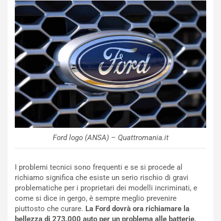
N
NOTIZIE
u
o
C
v
o
o
n
R
f
e
e
c
r
o
m
r
a
d
t
M
o
o
l
Ford logo (ANSA) – Quattromania.it
n
’
d
O
i
r
I problemi tecnici sono frequenti e se si procede al
a
a
richiamo significa che esiste un serio rischio di gravi
l
r
problematiche per i proprietari dei modelli incriminati, e
e
i
come si dice in gergo, è sempre meglio prevenire
:
o
piuttosto che curare.
La Ford dovrà ora richiamare la
I
d
bellezza di 273.000 auto per un problema alle batterie
,