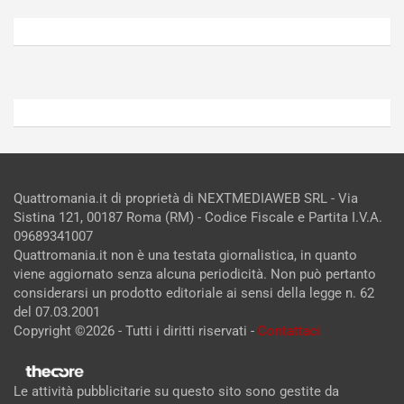
6,
5,
2026
2026
Admin
Admin
Quattromania.it di proprietà di NEXTMEDIAWEB SRL - Via
Sistina 121, 00187 Roma (RM) - Codice Fiscale e Partita I.V.A.
09689341007
Quattromania.it non è una testata giornalistica, in quanto
viene aggiornato senza alcuna periodicità. Non può pertanto
considerarsi un prodotto editoriale ai sensi della legge n. 62
del 07.03.2001
Copyright ©2026 - Tutti i diritti riservati -
Contattaci
Le attività pubblicitarie su questo sito sono gestite da