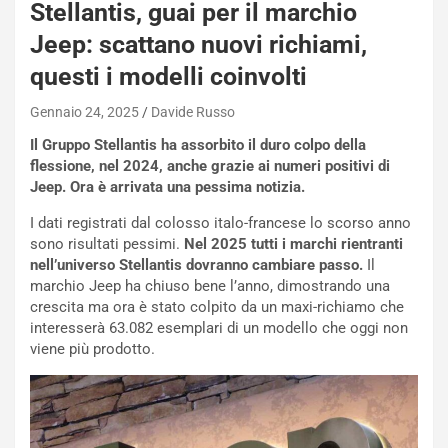
s
Stellantis, guai per il marchio
h
Jeep: scattano nuovi richiami,
q
a
questi i modelli coinvolti
i
e
Gennaio 24, 2025
Davide Russo
-
Il Gruppo Stellantis ha assorbito il duro colpo della
P
flessione, nel 2024, anche grazie ai numeri positivi di
O
Jeep. Ora è arrivata una pessima notizia.
W
E
I dati registrati dal colosso italo-francese lo scorso anno
R
sono risultati pessimi.
Nel 2025 tutti i marchi rientranti
S
nell’universo Stellantis dovranno cambiare passo.
Il
t
marchio Jeep ha chiuso bene l’anno, dimostrando una
a
crescita ma ora è stato colpito da un maxi-richiamo che
b
interesserà 63.082 esemplari di un modello che oggi non
i
viene più prodotto.
l
i
s
c