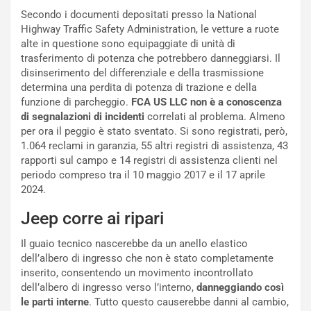
:
o
Secondo i documenti depositati presso la National
I
d
Highway Traffic Safety Administration, le vetture a ruote
l
i
alte in questione sono equipaggiate di unità di
V
P
trasferimento di potenza che potrebbero danneggiarsi. Il
i
a
disinserimento del differenziale e della trasmissione
a
r
determina una perdita di potenza di trazione e della
g
t
funzione di parcheggio.
FCA US LLC non è a conoscenza
g
e
di segnalazioni di incidenti
correlati al problema. Almeno
i
n
per ora il peggio è stato sventato. Si sono registrati, però,
o
z
1.064 reclami in garanzia, 55 altri registri di assistenza, 43
p
a
rapporti sul campo e 14 registri di assistenza clienti nel
i
d
periodo compreso tra il 10 maggio 2017 e il 17 aprile
ù
e
2024.
L
l
u
G
Jeep corre ai ripari
n
P
g
d
Il guaio tecnico nascerebbe da un anello elastico
o
e
dell’albero di ingresso che non è stato completamente
m
l
inserito, consentendo un movimento incontrollato
a
B
dell’albero di ingresso verso l’interno,
danneggiando così
i
a
le parti interne
. Tutto questo causerebbe danni al cambio,