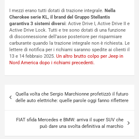
i
a
f
C
I mezzi erano tutti dotati di trazione integrale.
Nella
i
o
Cherokee serie KL, il brand del Gruppo Stellantis
c
r
garantiva 3 sistemi diversi
: Active Drive I, Active Drive II e
a
s
Active Drive Lock. Tutti e tre sono dotati di una funzione
t
a
di disconnessione dell’asse posteriore per risparmiare
o
N
carburante quando la trazione integrale non è richiesta. Le
N
o
lettere di notifica per i richiami saranno spedite ai clienti il
o
t
13 e 14 febbraio 2025.
Un altro brutto colpo per Jeep in
n
t
Nord America dopo i richiami precedenti.
P
u
l
r
u
n
g
a
Navigazione
-
a
Quella volta che Sergio Marchionne profetizzò il futuro
articoli
i
S
delle auto elettriche: quelle parole oggi fanno riflettere
n
e
R
p
E
a
FIAT sfida Mercedes e BMW: arriva il super SUV che
E
n
può dare una svolta definitiva al marchio
V
g
Agosto
Agosto