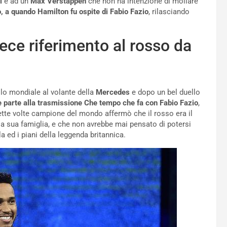
ll
e ad un
Max Verstappen
che non ha intenzione di mollare
, a quando Hamilton fu ospite di Fabio Fazio
, rilasciando
fece riferimento al rosso da
olo mondiale al volante della
Mercedes
e dopo un bel duello
e parte alla trasmissione Che tempo che fa con Fabio Fazio
,
o sette volte campione del mondo affermò che il rosso era il
a sua famiglia, e che non avrebbe mai pensato di potersi
la ed i piani della leggenda britannica.