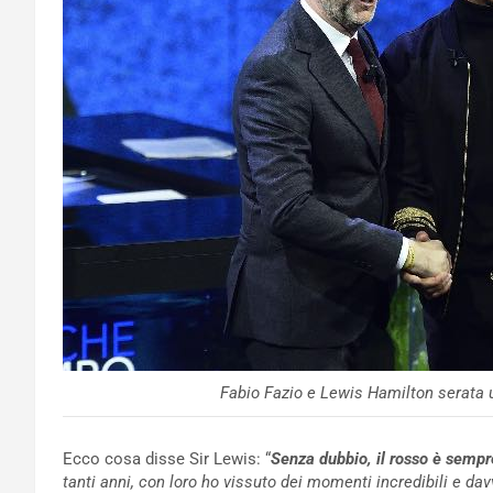
Fabio Fazio e Lewis Hamilton serata 
Ecco cosa disse Sir Lewis: “
Senza dubbio, il rosso è sempre
tanti anni, con loro ho vissuto dei momenti incredibili e da