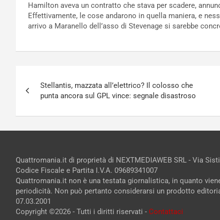
Hamilton aveva un contratto che stava per scadere, annunc
Effettivamente, le cose andarono in quella maniera, e ne
arrivo a Maranello dell’asso di Stevenage si sarebbe concr
Navigazione
Stellantis, mazzata all’elettrico? Il colosso che
articoli
punta ancora sul GPL vince: segnale disastroso
Quattromania.it di proprietà di NEXTMEDIAWEB SRL - Via Sist
Codice Fiscale e Partita I.V.A. 09689341007
Quattromania.it non è una testata giornalistica, in quanto vie
periodicità. Non può pertanto considerarsi un prodotto editorial
07.03.2001
Copyright ©2026 - Tutti i diritti riservati -
Contattaci