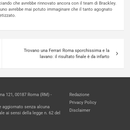
iando che avrebbe rinnovato ancora con il team di Brackley.
ssuno avrebbe mai potuto immaginare che il tanto agognato
etizzato.
Trovano una Ferrari Roma sporchissima e la
lavano: il risultato finale è da infarto
ina 121, 00187 Roma (RM) -
Redazione
Privacy Policy
ne aggiornato senza alcuna
Disclaimer
e ai sensi della legge n. 62 del