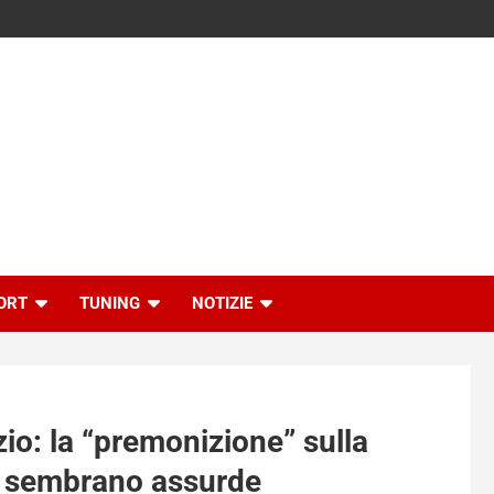
ORT
TUNING
NOTIZIE
zio: la “premonizione” sulla
gi sembrano assurde