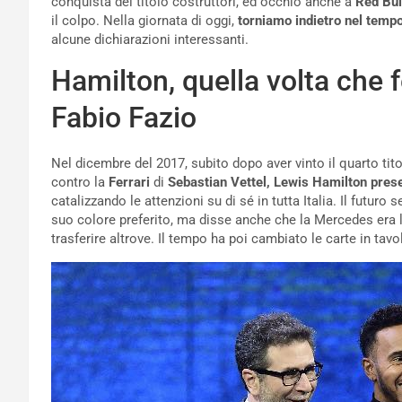
conquista del titolo costruttori, ed occhio anche a
Red Bu
il colpo. Nella giornata di oggi,
torniamo indietro nel tempo
alcune dichiarazioni interessanti.
Hamilton, quella volta che 
Fabio Fazio
Nel dicembre del 2017, subito dopo aver vinto il quarto tit
contro la
Ferrari
di
Sebastian
V
ettel, Lewis Hamilton pres
catalizzando le attenzioni su di sé in tutta Italia. Il futur
suo colore preferito, ma disse anche che la Mercedes era l
trasferire altrove. Il tempo ha poi cambiato le carte in tavo