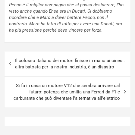
a
s
Pecco è il miglior compagno che si possa desiderare, l’ho
t
a
visto anche quando Enea era in Ducati. Ci dobbiamo
o
N
ricordare che è Marc a dover battere Pecco, non il
N
o
contrario. Marc ha fatto di tutto per avere una Ducati, ora
o
t
ha più pressione perché deve vincere per forza.
n
t
P
u
l
r
u
n
Navigazione
g
a
Il colosso italiano dei motori finisce in mano ai cinesi:
articoli
-
a
altra batosta per la nostra industria, è un disastro
i
S
n
e
R
p
Si fa in casa un motore V12 che sembra arrivare dal
E
a
futuro: potenza che umilia una Ferrari da F1 e
E
n
carburante che può diventare l’alternativa all’elettrico
V
g
Agosto
Agosto
6,
5,
2026
2026
Admin
Admin