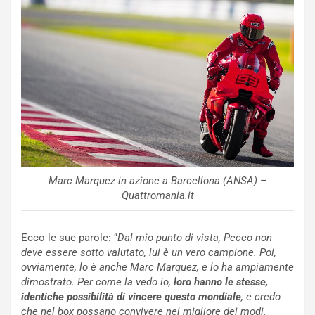
i
n
u
:
t
l
o
a
d
F
a
I
u
A
n
S
S
m
U
e
V
n
E
t
Marc Marquez in azione a Barcellona (ANSA) –
l
i
Quattromania.it
e
s
t
c
t
e
Ecco le sue parole: “
Dal mio punto di vista, Pecco non
r
l
deve essere sotto valutato, lui è un vero campione. Poi,
i
a
ovviamente, lo è anche Marc Marquez, e lo ha ampiamente
f
C
dimostrato. Per come la vedo io,
loro hanno le stesse,
i
o
identiche possibilità di vincere questo mondiale
, e credo
c
r
che nel box possano convivere nel migliore dei modi.