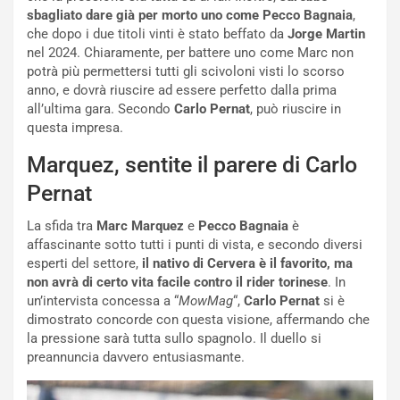
i
a
sbagliato dare già per morto uno come Pecco Bagnaia
,
a
r
che dopo i due titoli vinti è stato beffato da
Jorge Martin
g
t
nel 2024. Chiaramente, per battere uno come Marc non
g
e
potrà più permettersi tutti gli scivoloni visti lo scorso
i
n
anno, e dovrà riuscire ad essere perfetto dalla prima
o
z
all’ultima gara. Secondo
Carlo Pernat
, può riuscire in
p
a
questa impresa.
i
d
Marquez, sentite il parere di Carlo
ù
e
L
l
Pernat
u
G
n
P
La sfida tra
Marc Marquez
e
Pecco Bagnaia
è
g
d
affascinante sotto tutti i punti di vista, e secondo diversi
o
e
esperti del settore,
il nativo di Cervera è il favorito, ma
m
l
non avrà di certo vita facile contro il rider torinese
. In
a
B
un’intervista concessa a “
MowMag
“,
Carlo Pernat
si è
i
a
dimostrato concorde con questa visione, affermando che
C
h
la pressione sarà tutta sullo spagnolo. Il duello si
o
r
preannuncia davvero entusiasmante.
m
a
p
i