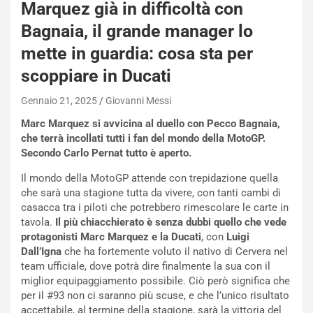
Marquez già in difficoltà con
i
e
Bagnaia, il grande manager lo
-
mette in guardia: cosa sta per
P
O
scoppiare in Ducati
W
E
Gennaio 21, 2025
Giovanni Messi
R
Marc Marquez si avvicina al duello con Pecco Bagnaia,
S
che terrà incollati tutti i fan del mondo della MotoGP.
t
Secondo Carlo Pernat tutto è aperto.
a
b
Il mondo della MotoGP attende con trepidazione quella
i
che sarà una stagione tutta da vivere, con tanti cambi di
l
casacca tra i piloti che potrebbero rimescolare le carte in
i
tavola.
Il più chiacchierato è senza dubbi quello che vede
s
protagonisti Marc Marquez e la Ducati
, con
Luigi
c
Dall’Igna
che ha fortemente voluto il nativo di Cervera nel
e
team ufficiale, dove potrà dire finalmente la sua con il
u
miglior equipaggiamento possibile. Ciò però significa che
n
per il #93 non ci saranno più scuse, e che l’unico risultato
N
accettabile, al termine della stagione, sarà la vittoria del
NOTIZIE