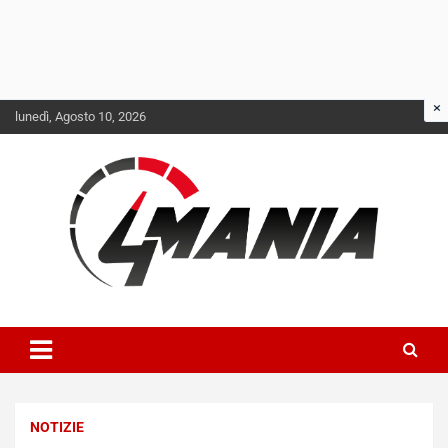
NOTIZIE
Skip
lunedì, Agosto 10, 2026
N
to
i
content
s
s
a
n
Q
a
s
h
Il mondo delle quattroruote senza più segreti
QuattroMania
q
a
i
e
-
NOTIZIE
P