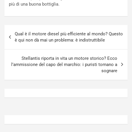
o
t
più di una buona bottiglia.
n
t
P
u
l
r
u
n
Navigazione
g
a
Qual è il motore diesel più efficiente al mondo? Questo
articoli
-
a
è qui non dà mai un problema: è indistruttibile
i
S
n
e
R
p
Stellantis riporta in vita un motore storico? Ecco
E
a
l’ammissione del capo del marchio: i puristi tornano a
E
n
sognare
V
g
Agosto
Agosto
6,
5,
2026
2026
Admin
Admin