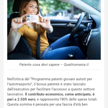
o
n
R
f
e
e
c
r
o
m
r
a
d
t
M
o
o
l
n
’
d
O
i
r
a
a
Patente cosa devi sapere – Quattromania.it
l
r
e
i
:
o
Nell’ottica del “Programma patenti giovani autisti per
I
d
l’autotrasporto”, il bonus patente è stato lanciato
l
i
dall’esecutivo per facilitare l’accesso a questo settore
V
P
lavorativo.
Il contributo economico, come anticipato, è
i
a
pari a 2.500 euro
, e rappresenta l’80% delle spese totali.
a
r
Questa somma è pensata per una fascia d’età ben