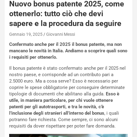
Nuovo bonus patente 2025, come
P
O
ottenerlo: tutto ciò che devi
W
sapere e la procedura da seguire
E
R
Gennaio 19, 2025
Giovanni Messi
S
t
Confermato anche per il 2025 il bonus patente, ma non
a
mancano le novità in Italia. Andiamo a scoprire quali sono
b
i requisiti per ottenerlo.
i
Il bonus patente è stato confermato anche per il 2025 nel
l
nostro paese, e corrisponde ad un contributo pari a
i
2.5000 euro. Ma a cosa serve? Esso è necessario per
s
coprire le spese obbligatorie per conseguire determinate
c
tipologie di documenti che abilitano alla guida.
Esso è
e
utile, in maniera particolare, per chi vuole ottenere
u
patenti per gli
autotrasporti, e tra le novità, c’è
n
l’inclusione degli stranieri all’interno del bonus
, i quali
N
NOTIZIE
potranno fare richiesta. Come sempre, ci sono alcuni
u
requisiti da dover rispettare per poter fare domanda.
o
C
v
o