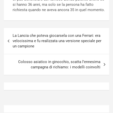
N
o
si hanno 36 anni, ma solo se la persona ha fatto
o
t
richiesta quando ne aveva ancora 35 in quel momento.
n
t
P
u
l
r
u
n
Navigazione
g
a
La Lancia che poteva giocarsela con una Ferrari: era
articoli
-
a
velocissima e fu realizzata una versione speciale per
i
S
un campione
n
e
R
p
E
a
Colosso asiatico in ginocchio, scatta l’ennesima
E
n
campagna di richiamo: i modelli coinvolti
V
g
Agosto
Agosto
6,
5,
2026
2026
Admin
Admin