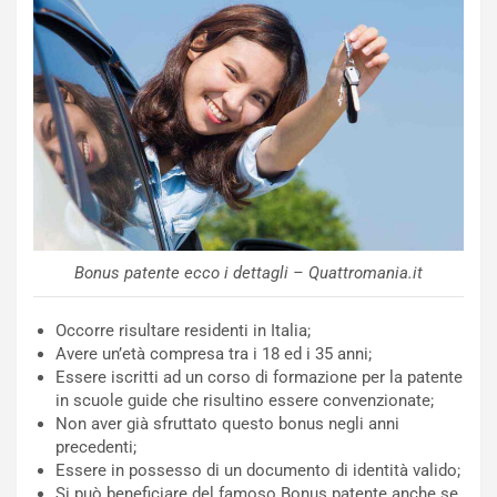
o
a
d
F
a
I
u
A
n
S
S
m
U
e
V
n
E
t
l
i
e
s
t
c
Bonus patente ecco i dettagli – Quattromania.it
t
e
r
l
Occorre risultare residenti in Italia;
i
a
Avere un’età compresa tra i 18 ed i 35 anni;
f
C
Essere iscritti ad un corso di formazione per la patente
i
o
in scuole guide che risultino essere convenzionate;
c
r
Non aver già sfruttato questo bonus negli anni
a
s
precedenti;
t
a
Essere in possesso di un documento di identità valido;
o
N
Si può beneficiare del famoso Bonus patente anche se