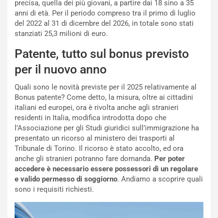
g
t
precisa, quella dei più giovani, a partire dai 18 sino a 35
g
e
anni di età. Per il periodo compreso tra il primo di luglio
i
n
del 2022 al 31 di dicembre del 2026, in totale sono stati
o
z
stanziati 25,3 milioni di euro.
p
a
i
d
Patente, tutto sul bonus previsto
ù
e
per il nuovo anno
L
l
u
G
Quali sono le novità previste per il 2025 relativamente al
n
P
Bonus patente? Come detto, la misura, oltre ai cittadini
g
d
italiani ed europei, ora è rivolta anche agli stranieri
o
e
residenti in Italia, modifica introdotta dopo che
m
l
l’Associazione per gli Studi giuridici sull’immigrazione ha
a
B
presentato un ricorso al ministero dei trasporti al
i
a
Tribunale di Torino. Il ricorso è stato accolto, ed ora
C
h
anche gli stranieri potranno fare domanda.
Per poter
o
r
accedere è necessario essere possessori di un regolare
m
a
e valido permesso di soggiorno
. Andiamo a scoprire quali
p
i
sono i requisiti richiesti.
i
n
u
:
t
l